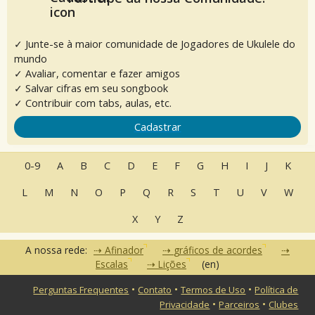
✓ Junte-se à maior comunidade de Jogadores de Ukulele do
mundo
✓ Avaliar, comentar e fazer amigos
✓ Salvar cifras em seu songbook
✓ Contribuir com tabs, aulas, etc.
Cadastrar
0-9
A
B
C
D
E
F
G
H
I
J
K
L
M
N
O
P
Q
R
S
T
U
V
W
X
Y
Z
A nossa rede:
Afinador
gráficos de acordes
Escalas
Lições
(en)
•
•
•
Perguntas Frequentes
Contato
Termos de Uso
Política de
•
•
Privacidade
Parceiros
Clubes