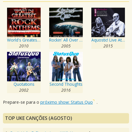
World's Greatest Rock Anthems - The Only Rock Tributes Album You'll Ever Need!
Rockin' All Over The World
Aquostic! Live At The Roundhouse
2010
2005
2015
Quotations
Second Thoughts
2002
2016
Prepare-se para o
próximo show: Status Quo
.
TOP UKE CANÇÕES (AGOSTO)