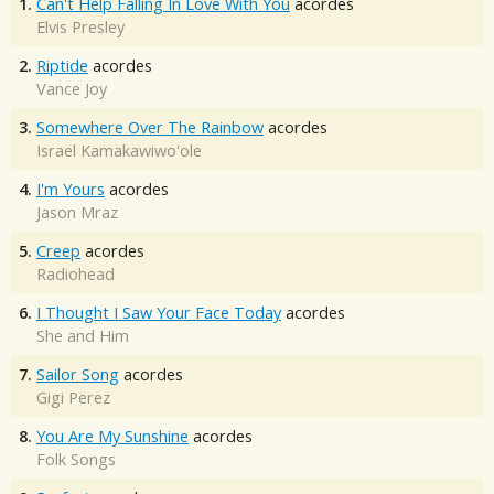
1.
Can't Help Falling In Love With You
acordes
Elvis Presley
2.
Riptide
acordes
Vance Joy
3.
Somewhere Over The Rainbow
acordes
Israel Kamakawiwo'ole
4.
I'm Yours
acordes
Jason Mraz
5.
Creep
acordes
Radiohead
6.
I Thought I Saw Your Face Today
acordes
She and Him
7.
Sailor Song
acordes
Gigi Perez
8.
You Are My Sunshine
acordes
Folk Songs