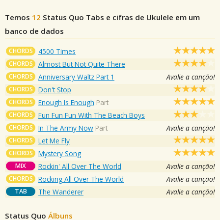
Temos
12
Status Quo
Tabs e cifras de Ukulele em um
banco de dados
CHORDS
4500 Times
CHORDS
Almost But Not Quite There
CHORDS
Anniversary Waltz Part 1
Avalie a canção!
CHORDS
Don't Stop
CHORDS
Enough Is Enough
Part
CHORDS
Fun Fun Fun With The Beach Boys
CHORDS
In The Army Now
Part
Avalie a canção!
CHORDS
Let Me Fly
CHORDS
Mystery Song
MIX
Rockin' All Over The World
Avalie a canção!
CHORDS
Rocking All Over The World
Avalie a canção!
TAB
The Wanderer
Avalie a canção!
Status Quo
Álbuns