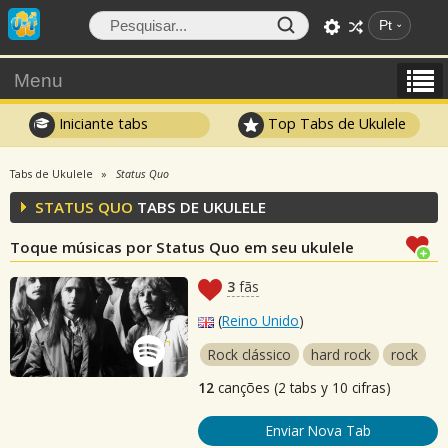
Pt
Menu
Iniciante tabs
Top Tabs de Ukulele
Tabs de Ukulele
Status Quo
STATUS QUO
TABS DE UKULELE
Toque músicas por Status Quo em seu ukulele
3
fãs
(
Reino Unido
)
Rock clássico
hard rock
rock
12
canções (2 tabs y 10 cifras)
Enviar Nova Tab