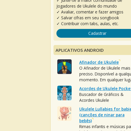
✓ Junte-se à maior comunidade de
Jogadores de Ukulele do mundo
✓ Avaliar, comentar e fazer amigos
✓ Salvar cifras em seu songbook
✓ Contribuir com tabs, aulas, etc.
Cadastrar
APLICATIVOS ANDROID
Afinador de Ukulele
O Afinador de Ukulele mais
preciso. Disponível a qualq
momento. Em qualquer luga
Acordes de Ukulele Pocke
Buscador de Gráficos &
Acordes Ukulele
Ukulele Lullabies for babi
(canções de ninar para
bebês)
Rimas infantis e músicas pa