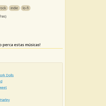
rock
indie
lo-fi
fras)
ão perca estas músicas!
ork Dolls
rd
weet
Harley