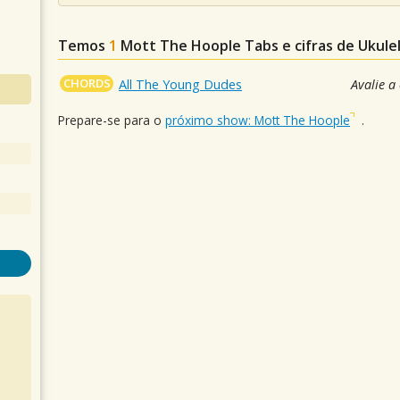
Temos
1
Mott The Hoople
Tabs e cifras de Ukul
CHORDS
All The Young Dudes
Avalie a
Prepare-se para o
próximo show: Mott The Hoople
.