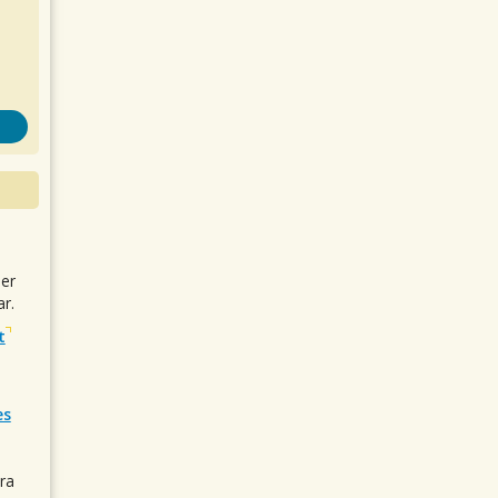
uer
r.
t
es
ra