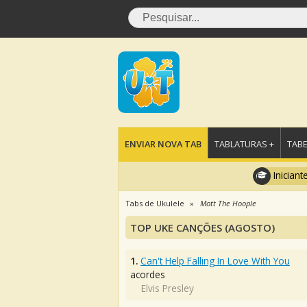
ENVIAR NOVA TAB
TABLATURAS +
TABE
Iniciant
Tabs de Ukulele
Mott The Hoople
TOP UKE CANÇÕES (AGOSTO)
1.
Can't Help Falling In Love With You
acordes
Elvis Presley