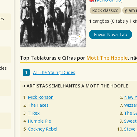
Rock clássico
glam 
es
1
canções (0 tabs y 1 ci
Enviar Nova Tab
Top Tablaturas e Cifras por
Mott The Hoople
, n
des
All The Young Dudes
ARTISTAS SEMELHANTES A MOTT THE HOOPLE
Mick Ronson
New Y
The Faces
Wizza
T Rex
The S
Humble Pie
Sweet
Cockney Rebel
Steve 