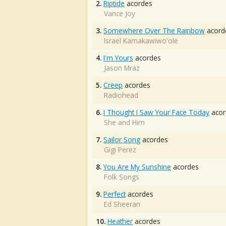
2.
Riptide
acordes
Vance Joy
3.
Somewhere Over The Rainbow
acord
Israel Kamakawiwo'ole
4.
I'm Yours
acordes
Jason Mraz
5.
Creep
acordes
Radiohead
6.
I Thought I Saw Your Face Today
acor
She and Him
7.
Sailor Song
acordes
Gigi Perez
8.
You Are My Sunshine
acordes
Folk Songs
9.
Perfect
acordes
Ed Sheeran
10.
Heather
acordes