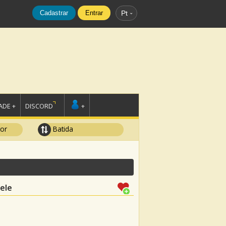
Cadastrar
Entrar
Pt
DE +
DISCORD
+
tor
Batida
ele