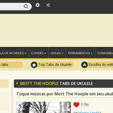
LA DE ACORDES +
COVERS +
AULAS +
FERRAMENTAS +
COMUNIDA
e tabs
Top Tabs de Ukulele
Escolha do edi
MOTT THE HOOPLE
TABS DE UKULELE
Toque músicas por Mott The Hoople em seu ukul
1
fãs
(
Reino Unido
)