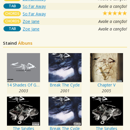
TAB
So Far Away
Avalie a canção!
CHORDS
So Far Away
CHORDS
Zoe Jane
Avalie a canção!
TAB
Zoe Jane
Avalie a canção!
Staind
Álbuns
14 Shades Of Grey
Break The Cycle
Chapter V
2003
2001
2005
The Singles
Break The Cycle
The Singles