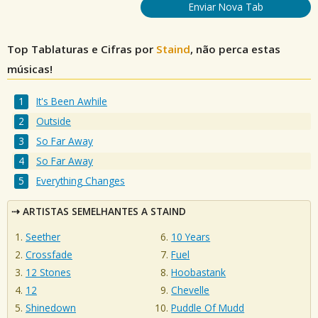
Enviar Nova Tab
Top Tablaturas e Cifras por
Staind
, não perca estas
músicas!
It's Been Awhile
Outside
So Far Away
So Far Away
Everything Changes
ARTISTAS SEMELHANTES A STAIND
Seether
10 Years
Crossfade
Fuel
12 Stones
Hoobastank
12
Chevelle
Shinedown
Puddle Of Mudd