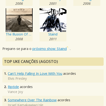
2006
2001
2006
The Illusion Of Progress
Staind
2008
2011
Prepare-se para o
próximo show: Staind
.
TOP UKE CANÇÕES (AGOSTO)
1.
Can't Help Falling In Love With You
acordes
Elvis Presley
2.
Riptide
acordes
Vance Joy
3.
Somewhere Over The Rainbow
acordes
Israel Kamakawiwo'ole