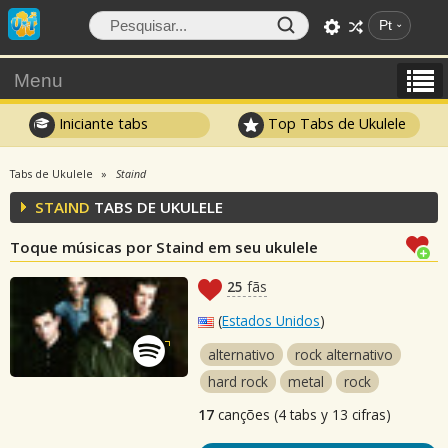
Pt
Menu
Iniciante tabs
Top Tabs de Ukulele
Tabs de Ukulele
Staind
STAIND
TABS DE UKULELE
Toque músicas por Staind em seu ukulele
25
fãs
(
Estados Unidos
)
alternativo
rock alternativo
hard rock
metal
rock
17
canções (4 tabs y 13 cifras)