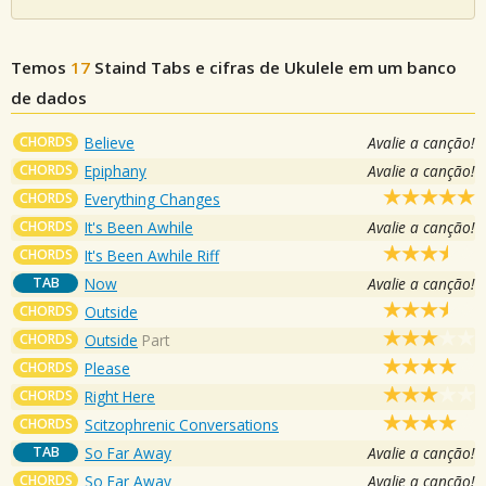
Temos
17
Staind
Tabs e cifras de Ukulele em um banco
de dados
CHORDS
Believe
Avalie a canção!
CHORDS
Epiphany
Avalie a canção!
CHORDS
Everything Changes
CHORDS
It's Been Awhile
Avalie a canção!
CHORDS
It's Been Awhile Riff
TAB
Now
Avalie a canção!
CHORDS
Outside
CHORDS
Outside
Part
CHORDS
Please
CHORDS
Right Here
CHORDS
Scitzophrenic Conversations
TAB
So Far Away
Avalie a canção!
CHORDS
So Far Away
Avalie a canção!