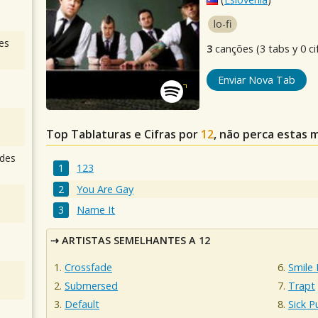
lo-fi
es
3
canções (3 tabs y 0 ci
Enviar Nova Tab
Top Tablaturas e Cifras por
12
, não perca estas m
des
123
You Are Gay
Name It
ARTISTAS SEMELHANTES A 12
Crossfade
Smile
Submersed
Trapt
Default
Sick P