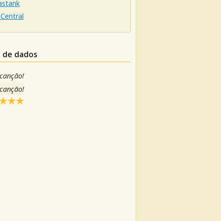
stank
Central
o de dados
 canção!
 canção!