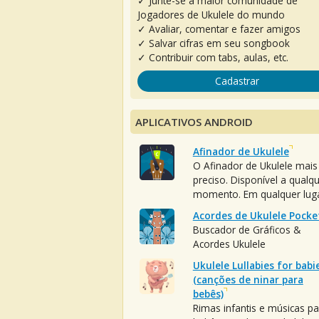
✓ Junte-se à maior comunidade de
Jogadores de Ukulele do mundo
✓ Avaliar, comentar e fazer amigos
✓ Salvar cifras em seu songbook
✓ Contribuir com tabs, aulas, etc.
Cadastrar
APLICATIVOS ANDROID
Afinador de Ukulele
O Afinador de Ukulele mais
preciso. Disponível a qualq
momento. Em qualquer luga
Acordes de Ukulele Pocke
Buscador de Gráficos &
Acordes Ukulele
Ukulele Lullabies for babi
(canções de ninar para
bebês)
Rimas infantis e músicas pa