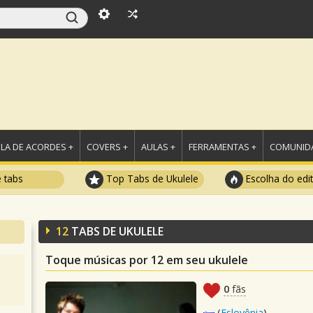
LA DE ACORDES +
COVERS +
AULAS +
FERRAMENTAS +
COMUNIDA
e tabs
Top Tabs de Ukulele
Escolha do edi
12
TABS DE UKULELE
Toque músicas por 12 em seu ukulele
0
fãs
(
Eslovênia
)