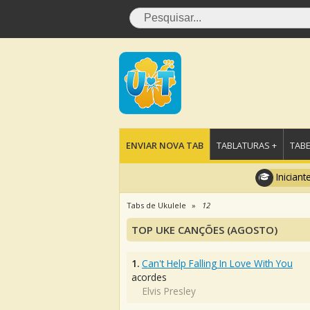
ENVIAR NOVA TAB
TABLATURAS +
TABE
Iniciant
Tabs de Ukulele
12
TOP UKE CANÇÕES (AGOSTO)
1.
Can't Help Falling In Love With You
acordes
Elvis Presley