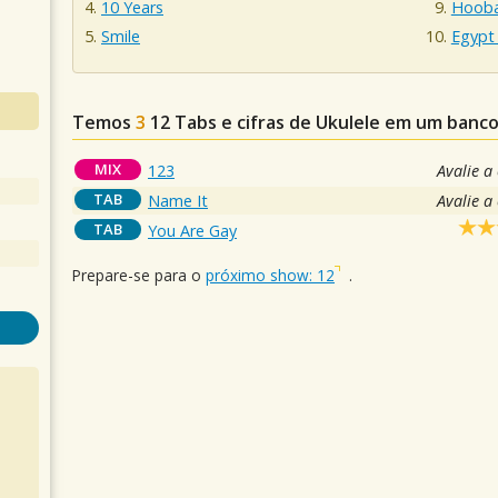
10 Years
Hooba
Smile
Egypt 
Temos
3
12
Tabs e cifras de Ukulele em um banc
MIX
123
Avalie a
TAB
Name It
Avalie a
TAB
You Are Gay
Prepare-se para o
próximo show: 12
.