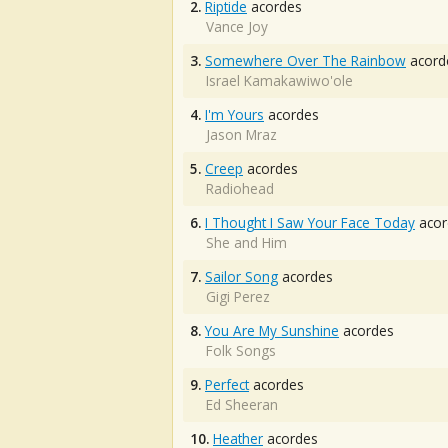
2.
Riptide
acordes
Vance Joy
3.
Somewhere Over The Rainbow
acord
Israel Kamakawiwo'ole
4.
I'm Yours
acordes
Jason Mraz
5.
Creep
acordes
Radiohead
6.
I Thought I Saw Your Face Today
acor
She and Him
7.
Sailor Song
acordes
Gigi Perez
8.
You Are My Sunshine
acordes
Folk Songs
9.
Perfect
acordes
Ed Sheeran
10.
Heather
acordes