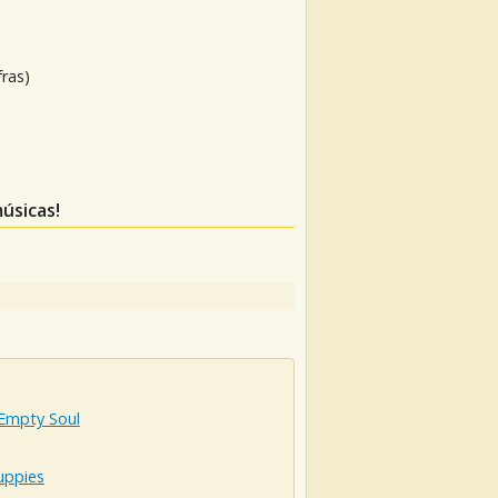
fras)
úsicas!
 Empty Soul
uppies