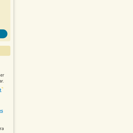
uer
r.
t
es
ra