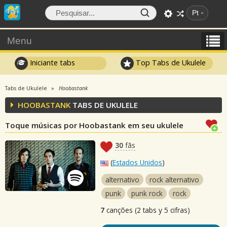
Pt
Menu
Iniciante tabs
Top Tabs de Ukulele
Tabs de Ukulele
Hoobastank
HOOBASTANK
TABS DE UKULELE
Toque músicas por Hoobastank em seu ukulele
30
fãs
(
Estados Unidos
)
alternativo
rock alternativo
punk
punk rock
rock
7
canções (2 tabs y 5 cifras)