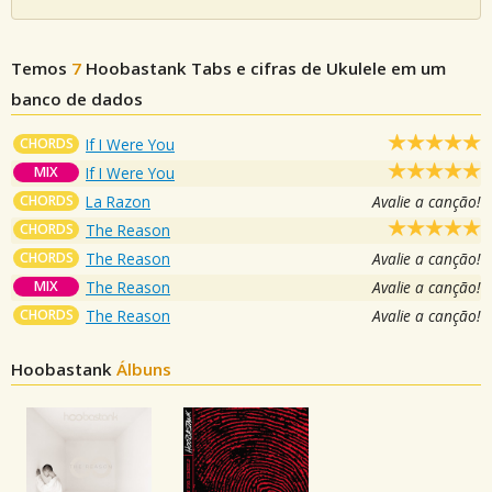
Temos
7
Hoobastank
Tabs e cifras de Ukulele em um
banco de dados
CHORDS
If I Were You
MIX
If I Were You
CHORDS
La Razon
Avalie a canção!
CHORDS
The Reason
CHORDS
The Reason
Avalie a canção!
MIX
The Reason
Avalie a canção!
CHORDS
The Reason
Avalie a canção!
Hoobastank
Álbuns