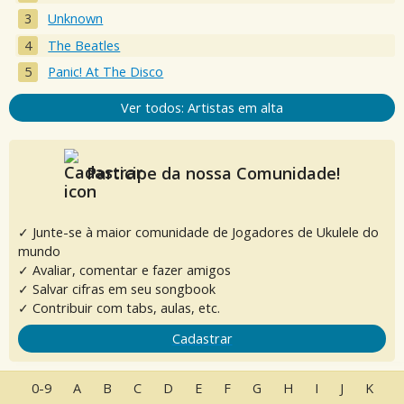
Unknown
The Beatles
Panic! At The Disco
Ver todos: Artistas em alta
Participe da nossa Comunidade!
✓ Junte-se à maior comunidade de Jogadores de Ukulele do
mundo
✓ Avaliar, comentar e fazer amigos
✓ Salvar cifras em seu songbook
✓ Contribuir com tabs, aulas, etc.
Cadastrar
0-9
A
B
C
D
E
F
G
H
I
J
K