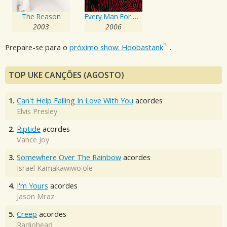
The Reason
Every Man For Himself
2003
2006
Prepare-se para o
próximo show: Hoobastank
.
TOP UKE CANÇÕES (AGOSTO)
1.
Can't Help Falling In Love With You
acordes
Elvis Presley
2.
Riptide
acordes
Vance Joy
3.
Somewhere Over The Rainbow
acordes
Israel Kamakawiwo'ole
4.
I'm Yours
acordes
Jason Mraz
5.
Creep
acordes
Radiohead