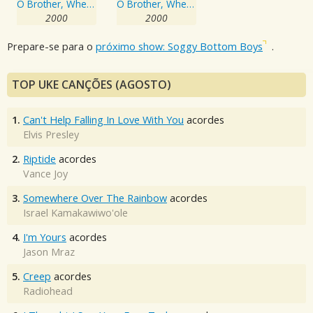
O Brother, Where Art Thou?
O Brother, Where Art Thou?
2000
2000
Prepare-se para o
próximo show: Soggy Bottom Boys
.
TOP UKE CANÇÕES (AGOSTO)
1.
Can't Help Falling In Love With You
acordes
Elvis Presley
2.
Riptide
acordes
Vance Joy
3.
Somewhere Over The Rainbow
acordes
Israel Kamakawiwo'ole
4.
I'm Yours
acordes
Jason Mraz
5.
Creep
acordes
Radiohead