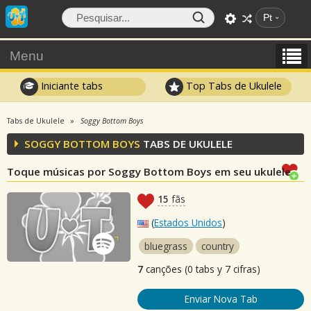
Pt
Menu
Iniciante tabs
Top Tabs de Ukulele
Tabs de Ukulele
Soggy Bottom Boys
SOGGY BOTTOM BOYS
TABS DE UKULELE
Toque músicas por Soggy Bottom Boys em seu ukulele
15
fãs
(
Estados Unidos
)
bluegrass
country
7
canções (0 tabs y 7 cifras)
Enviar Nova Tab