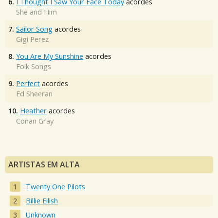
6.
I Thought I Saw Your Face Today
acordes
She and Him
7.
Sailor Song
acordes
Gigi Perez
8.
You Are My Sunshine
acordes
Folk Songs
9.
Perfect
acordes
Ed Sheeran
10.
Heather
acordes
Conan Gray
ARTISTAS EM ALTA
Twenty One Pilots
Billie Eilish
Unknown