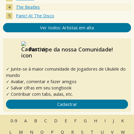
The Beatles
Panic! At The Disco
Ver todos: Artistas em alta
Participe da nossa Comunidade!
✓ Junte-se à maior comunidade de Jogadores de Ukulele do
mundo
✓ Avaliar, comentar e fazer amigos
✓ Salvar cifras em seu songbook
✓ Contribuir com tabs, aulas, etc.
Cadastrar
0-9
A
B
C
D
E
F
G
H
I
J
K
L
M
N
O
P
Q
R
S
T
U
V
W