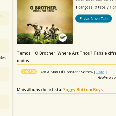
1
canções (0 tabs y 1 ci
es
Enviar Nova Tab
Temos
1
O Brother, Where Art Thou?
Tabs e cif
des
dados
CHORDS
I Am A Man Of Constant Sorrow
[
Rate
]
Avalie a c
Mais álbuns do artista:
Soggy Bottom Boys