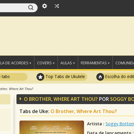
LA DE ACORDES +
COVERS +
AULAS +
FERRAMENTAS +
COMUNIDA
e tabs
Top Tabs de Ukulele
Escolha do edi
other, Where Art Thou?
O BROTHER, WHERE ART THOU?
POR
SOGGY B
Tabs de Uke:
O Brother, Where Art Thou?
Artista :
Soggy Botto
Data de lançamento :