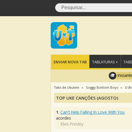
ENVIAR NOVA TAB
TABLATURAS +
TABE
Iniciant
Tabs de Ukulele
Soggy Bottom Boys
O Br
TOP UKE CANÇÕES (AGOSTO)
1.
Can't Help Falling In Love With You
acordes
Elvis Presley