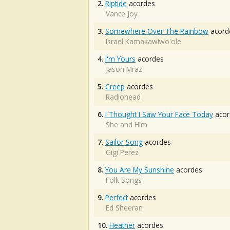
2.
Riptide
acordes
Vance Joy
3.
Somewhere Over The Rainbow
acord
Israel Kamakawiwo'ole
4.
I'm Yours
acordes
Jason Mraz
5.
Creep
acordes
Radiohead
6.
I Thought I Saw Your Face Today
acor
She and Him
7.
Sailor Song
acordes
Gigi Perez
8.
You Are My Sunshine
acordes
Folk Songs
9.
Perfect
acordes
Ed Sheeran
10.
Heather
acordes