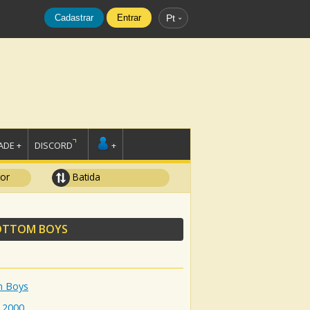
Cadastrar
Entrar
Pt
DE +
DISCORD
+
tor
Batida
OTTOM BOYS
m Boys
2000