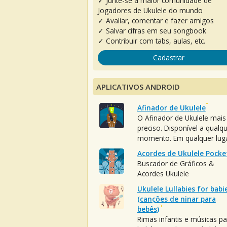
✓ Junte-se à maior comunidade de
Jogadores de Ukulele do mundo
✓ Avaliar, comentar e fazer amigos
✓ Salvar cifras em seu songbook
✓ Contribuir com tabs, aulas, etc.
Cadastrar
APLICATIVOS ANDROID
Afinador de Ukulele
O Afinador de Ukulele mais
preciso. Disponível a qualq
momento. Em qualquer luga
Acordes de Ukulele Pocke
Buscador de Gráficos &
Acordes Ukulele
Ukulele Lullabies for babi
(canções de ninar para
bebês)
Rimas infantis e músicas pa