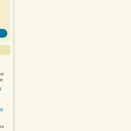
uer
r.
t
es
ra