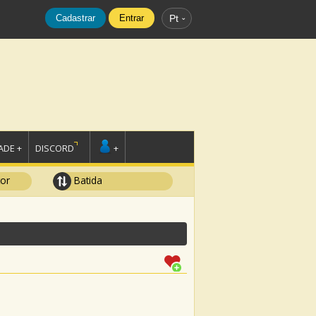
Cadastrar
Entrar
Pt
DE +
DISCORD
+
tor
Batida