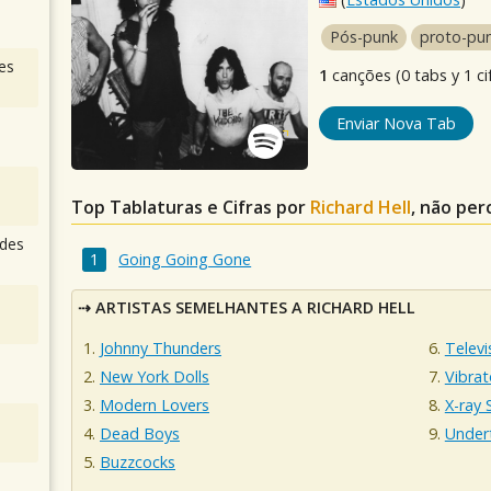
Pós-punk
proto-pu
es
1
canções (0 tabs y 1 ci
Enviar Nova Tab
Top Tablaturas e Cifras por
Richard Hell
, não per
des
Going Going Gone
ARTISTAS SEMELHANTES A RICHARD HELL
Johnny Thunders
Televi
New York Dolls
Vibrat
Modern Lovers
X-ray 
Dead Boys
Under
Buzzcocks