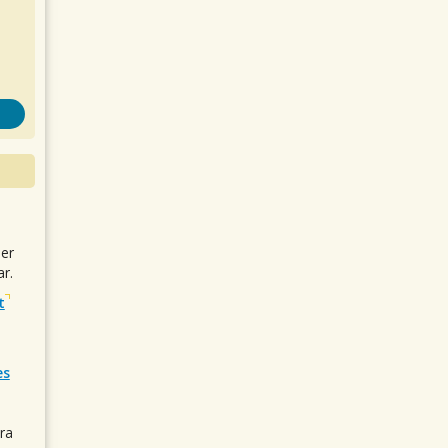
uer
r.
t
es
ra