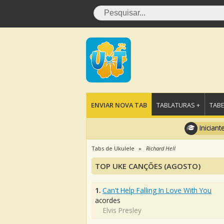
ENVIAR NOVA TAB
TABLATURAS +
TABE
Iniciant
Tabs de Ukulele
Richard Hell
TOP UKE CANÇÕES (AGOSTO)
1.
Can't Help Falling In Love With You
acordes
Elvis Presley