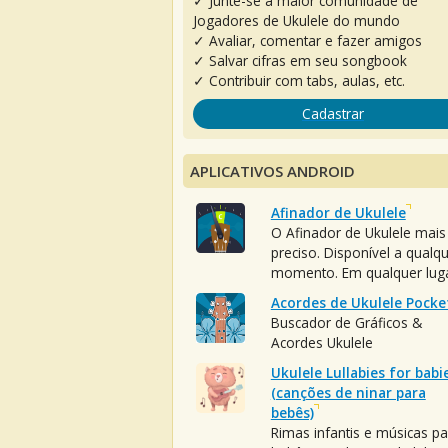
✓ Junte-se à maior comunidade de
Jogadores de Ukulele do mundo
✓ Avaliar, comentar e fazer amigos
✓ Salvar cifras em seu songbook
✓ Contribuir com tabs, aulas, etc.
Cadastrar
APLICATIVOS ANDROID
Afinador de Ukulele
O Afinador de Ukulele mais
preciso. Disponível a qualq
momento. Em qualquer luga
Acordes de Ukulele Pocke
Buscador de Gráficos &
Acordes Ukulele
Ukulele Lullabies for babi
(canções de ninar para
bebês)
Rimas infantis e músicas pa