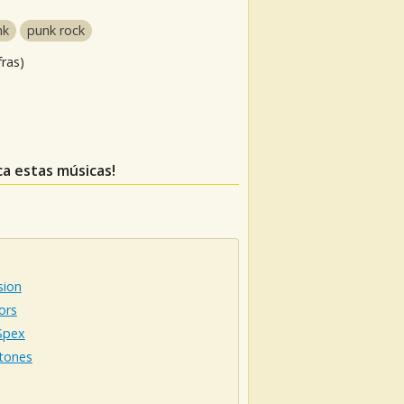
nk
punk rock
fras)
ca estas músicas!
sion
ors
Spex
tones