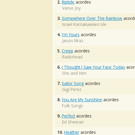
2.
Riptide
acordes
Vance Joy
3.
Somewhere Over The Rainbow
acord
Israel Kamakawiwo'ole
4.
I'm Yours
acordes
Jason Mraz
5.
Creep
acordes
Radiohead
6.
I Thought I Saw Your Face Today
acor
She and Him
7.
Sailor Song
acordes
Gigi Perez
8.
You Are My Sunshine
acordes
Folk Songs
9.
Perfect
acordes
Ed Sheeran
10.
Heather
acordes