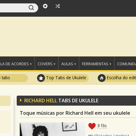
LA DE ACORDES +
COVERS +
AULAS +
FERRAMENTAS +
COMUNIDA
e tabs
Top Tabs de Ukulele
Escolha do edi
RICHARD HELL
TABS DE UKULELE
Toque músicas por Richard Hell em seu ukulele
3
fãs
(
Estados Unidos
)