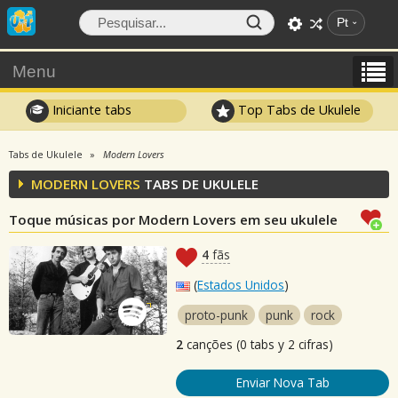
Pt
Menu
Iniciante tabs
Top Tabs de Ukulele
Tabs de Ukulele
Modern Lovers
MODERN LOVERS
TABS DE UKULELE
Toque músicas por Modern Lovers em seu ukulele
4
fãs
(
Estados Unidos
)
proto-punk
punk
rock
2
canções (0 tabs y 2 cifras)
Enviar Nova Tab