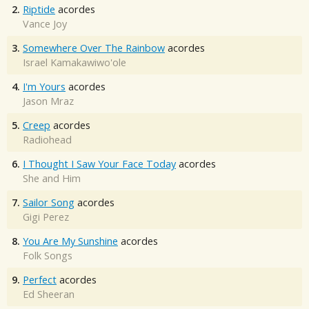
2.
Riptide
acordes
Vance Joy
3.
Somewhere Over The Rainbow
acordes
Israel Kamakawiwo'ole
4.
I'm Yours
acordes
Jason Mraz
5.
Creep
acordes
Radiohead
6.
I Thought I Saw Your Face Today
acordes
She and Him
7.
Sailor Song
acordes
Gigi Perez
8.
You Are My Sunshine
acordes
Folk Songs
9.
Perfect
acordes
Ed Sheeran