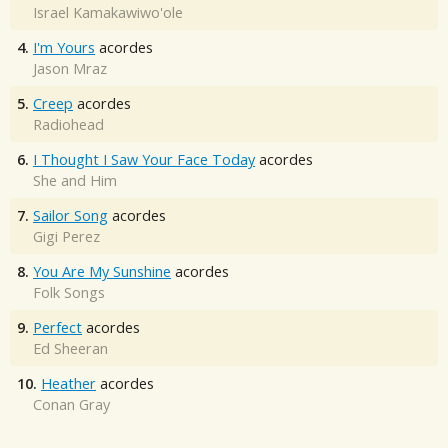
Israel Kamakawiwo'ole
4.
I'm Yours
acordes
Jason Mraz
5.
Creep
acordes
Radiohead
6.
I Thought I Saw Your Face Today
acordes
She and Him
7.
Sailor Song
acordes
Gigi Perez
8.
You Are My Sunshine
acordes
Folk Songs
9.
Perfect
acordes
Ed Sheeran
10.
Heather
acordes
Conan Gray