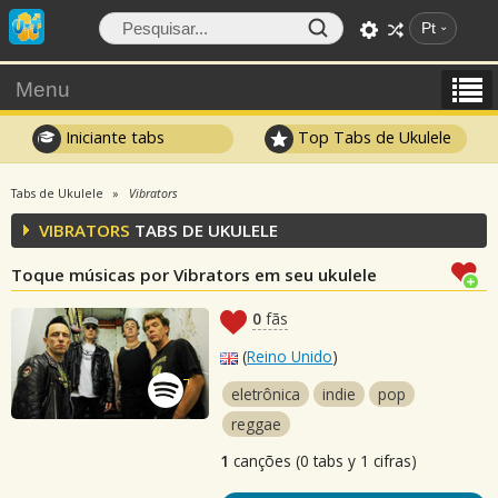
Pt
Menu
Iniciante tabs
Top Tabs de Ukulele
Tabs de Ukulele
Vibrators
VIBRATORS
TABS DE UKULELE
Toque músicas por Vibrators em seu ukulele
0
fãs
(
Reino Unido
)
eletrônica
indie
pop
reggae
1
canções (0 tabs y 1 cifras)