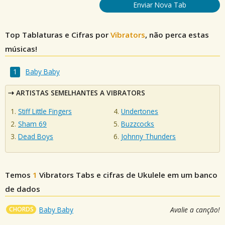
Enviar Nova Tab
Top Tablaturas e Cifras por
Vibrators
, não perca estas
músicas!
Baby Baby
ARTISTAS SEMELHANTES A VIBRATORS
Stiff Little Fingers
Undertones
Sham 69
Buzzcocks
Dead Boys
Johnny Thunders
Temos
1
Vibrators
Tabs e cifras de Ukulele em um banco
de dados
CHORDS
Baby Baby
Avalie a canção!