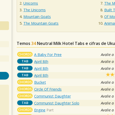
Unicorns
The M
The Unicorns
Built T
Mountain Goats
Of Mo
The Mountain Goats
Animal
Temos
34
Neutral Milk Hotel
Tabs e cifras de Uk
CHORDS
A Baby For Pree
Avalie a
TAB
April 8th
Avalie a
TAB
April 8th
Avalie a
TAB
April 8th
CHORDS
Bucket
Avalie a
CHORDS
Circle Of Friends
Avalie a
CHORDS
Communist Daughter
Avalie a
TAB
Communist Daughter Solo
Avalie a
CHORDS
Engine
Part
Avalie a