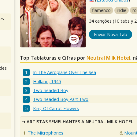
flamenco
indie
ro
es
34
canções (10 tabs y 24
Enviar Nova Tab
Top Tablaturas e Cifras por
Neutral Milk Hotel
, 
des
In The Aeroplane Over The Sea
Holland, 1945
Two-headed Boy
Two-headed Boy Part Two
King Of Carrot Flowers
ARTISTAS SEMELHANTES A NEUTRAL MILK HOTEL
The Microphones
Mount