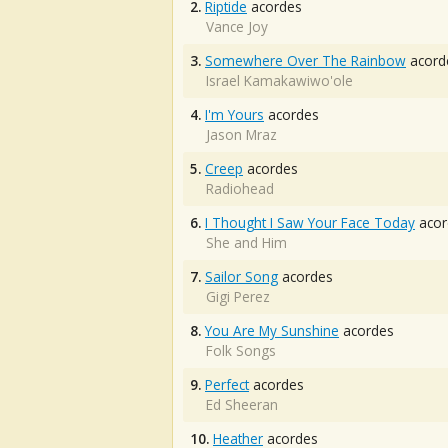
2.
Riptide
acordes
Vance Joy
3.
Somewhere Over The Rainbow
acord
Israel Kamakawiwo'ole
4.
I'm Yours
acordes
Jason Mraz
5.
Creep
acordes
Radiohead
6.
I Thought I Saw Your Face Today
acor
She and Him
7.
Sailor Song
acordes
Gigi Perez
8.
You Are My Sunshine
acordes
Folk Songs
9.
Perfect
acordes
Ed Sheeran
10.
Heather
acordes