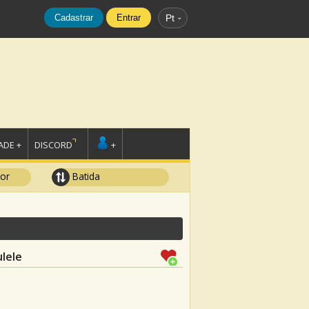
Cadastrar
Entrar
Pt
DE +
DISCORD
+
tor
Batida
lele