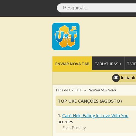
ENVIAR NOVA TAB
TABLATURAS +
TABE
Iniciant
Tabs de Ukulele
Neutral Milk Hotel
TOP UKE CANÇÕES (AGOSTO)
1.
Can't Help Falling In Love With You
acordes
Elvis Presley