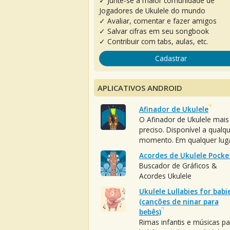
✓ Junte-se à maior comunidade de
Jogadores de Ukulele do mundo
✓ Avaliar, comentar e fazer amigos
✓ Salvar cifras em seu songbook
✓ Contribuir com tabs, aulas, etc.
Cadastrar
APLICATIVOS ANDROID
Afinador de Ukulele
O Afinador de Ukulele mais
preciso. Disponível a qualq
momento. Em qualquer luga
Acordes de Ukulele Pocke
Buscador de Gráficos &
Acordes Ukulele
Ukulele Lullabies for babi
(canções de ninar para
bebês)
Rimas infantis e músicas pa