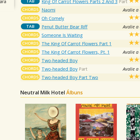
TAB
King Of Carrot Flowers Parts 2 And 3
Part
ara
CHORDS
Naomi
Avalie a
CHORDS
Oh Comely
TAB
Penut Butter Bear Riff
Avalie a
CHORDS
Someone Is Waiting
CHORDS
The King Of Carrot Flowers Part 1
CHORDS
The King Of Carrot Flowers, Pt. 1
Avalie a
CHORDS
Two-headed Boy
CHORDS
Two-headed Boy
Part
Avalie a
CHORDS
Two-headed Boy Part Two
Neutral Milk Hotel
Álbuns