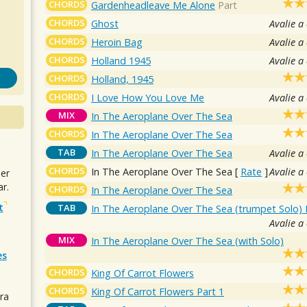
CHORDS
Gardenheadleave Me Alone
Part
CHORDS
Ghost
Avalie a
CHORDS
Heroin Bag
Avalie a
CHORDS
Holland 1945
Avalie a
CHORDS
Holland, 1945
CHORDS
I Love How You Love Me
Avalie a
MIX
In The Aeroplane Over The Sea
CHORDS
In The Aeroplane Over The Sea
TAB
In The Aeroplane Over The Sea
Avalie a
CHORDS
In The Aeroplane Over The Sea
[
Rate
]
Avalie a
uer
r.
CHORDS
In The Aeroplane Over The Sea
t
TAB
In The Aeroplane Over The Sea (trumpet Solo) 
Avalie a
MIX
In The Aeroplane Over The Sea (with Solo)
es
CHORDS
King Of Carrot Flowers
CHORDS
King Of Carrot Flowers Part 1
ra