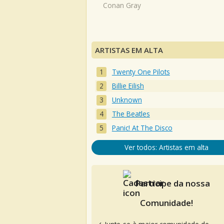
Conan Gray
ARTISTAS EM ALTA
Twenty One Pilots
Billie Eilish
Unknown
The Beatles
Panic! At The Disco
Ver todos: Artistas em alta
Participe da nossa
Comunidade!