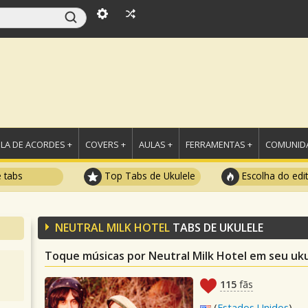
LA DE ACORDES +
COVERS +
AULAS +
FERRAMENTAS +
COMUNIDA
e tabs
Top Tabs de Ukulele
Escolha do edi
NEUTRAL MILK HOTEL
TABS DE UKULELE
Toque músicas por Neutral Milk Hotel em seu uku
115
fãs
(
Estados Unidos
)