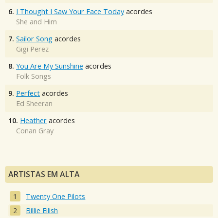
6.
I Thought I Saw Your Face Today
acordes
She and Him
7.
Sailor Song
acordes
Gigi Perez
8.
You Are My Sunshine
acordes
Folk Songs
9.
Perfect
acordes
Ed Sheeran
10.
Heather
acordes
Conan Gray
ARTISTAS EM ALTA
Twenty One Pilots
Billie Eilish