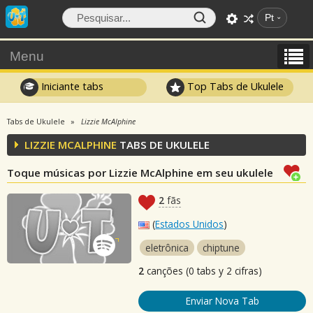
Pt
Menu
Iniciante tabs
Top Tabs de Ukulele
Tabs de Ukulele
Lizzie McAlphine
LIZZIE MCALPHINE
TABS DE UKULELE
Toque músicas por Lizzie McAlphine em seu ukulele
2
fãs
(
Estados Unidos
)
eletrônica
chiptune
2
canções (0 tabs y 2 cifras)
Enviar Nova Tab