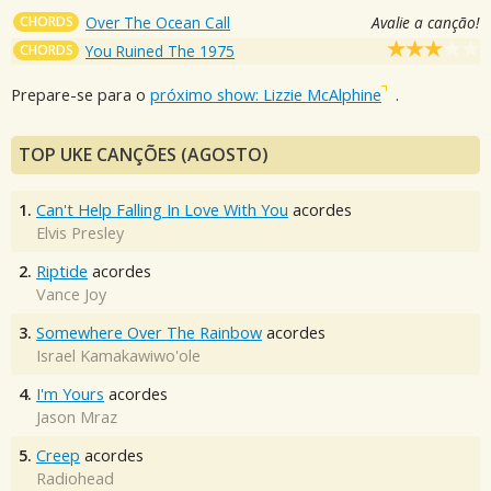
CHORDS
Over The Ocean Call
Avalie a canção!
CHORDS
You Ruined The 1975
Prepare-se para o
próximo show: Lizzie McAlphine
.
TOP UKE CANÇÕES (AGOSTO)
1.
Can't Help Falling In Love With You
acordes
Elvis Presley
2.
Riptide
acordes
Vance Joy
3.
Somewhere Over The Rainbow
acordes
Israel Kamakawiwo'ole
4.
I'm Yours
acordes
Jason Mraz
5.
Creep
acordes
Radiohead