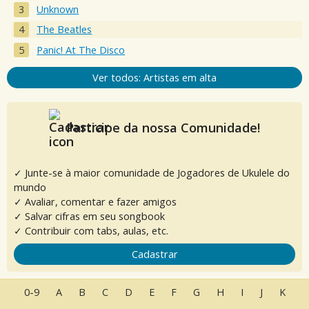
Unknown
The Beatles
Panic! At The Disco
Ver todos: Artistas em alta
Participe da nossa Comunidade!
✓ Junte-se à maior comunidade de Jogadores de Ukulele do
mundo
✓ Avaliar, comentar e fazer amigos
✓ Salvar cifras em seu songbook
✓ Contribuir com tabs, aulas, etc.
Cadastrar
0-9
A
B
C
D
E
F
G
H
I
J
K