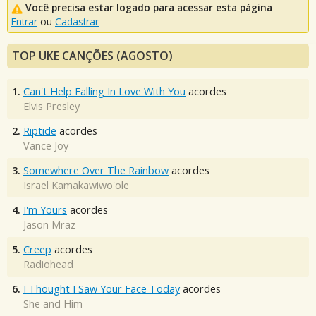
Você precisa estar logado para acessar esta página
Entrar
ou
Cadastrar
TOP UKE CANÇÕES (AGOSTO)
1.
Can't Help Falling In Love With You
acordes
Elvis Presley
2.
Riptide
acordes
Vance Joy
3.
Somewhere Over The Rainbow
acordes
Israel Kamakawiwo'ole
4.
I'm Yours
acordes
Jason Mraz
5.
Creep
acordes
Radiohead
6.
I Thought I Saw Your Face Today
acordes
She and Him