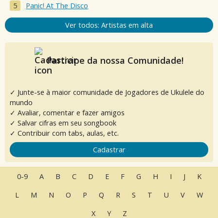
Panic! At The Disco
Ver todos: Artistas em alta
Participe da nossa Comunidade!
✓ Junte-se à maior comunidade de Jogadores de Ukulele do
mundo
✓ Avaliar, comentar e fazer amigos
✓ Salvar cifras em seu songbook
✓ Contribuir com tabs, aulas, etc.
Cadastrar
0-9
A
B
C
D
E
F
G
H
I
J
K
L
M
N
O
P
Q
R
S
T
U
V
W
X
Y
Z