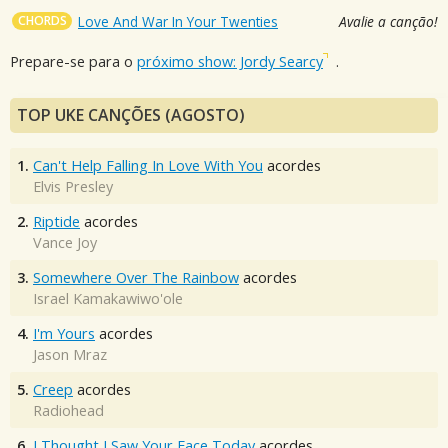
CHORDS
Love And War In Your Twenties
Avalie a canção!
Prepare-se para o
próximo show: Jordy Searcy
.
TOP UKE CANÇÕES (AGOSTO)
1.
Can't Help Falling In Love With You
acordes
Elvis Presley
2.
Riptide
acordes
Vance Joy
3.
Somewhere Over The Rainbow
acordes
Israel Kamakawiwo'ole
4.
I'm Yours
acordes
Jason Mraz
5.
Creep
acordes
Radiohead
6.
I Thought I Saw Your Face Today
acordes