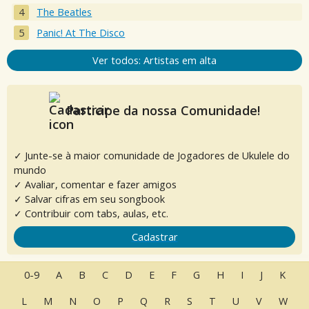
The Beatles
Panic! At The Disco
Ver todos: Artistas em alta
Participe da nossa Comunidade!
✓ Junte-se à maior comunidade de Jogadores de Ukulele do
mundo
✓ Avaliar, comentar e fazer amigos
✓ Salvar cifras em seu songbook
✓ Contribuir com tabs, aulas, etc.
Cadastrar
0-9
A
B
C
D
E
F
G
H
I
J
K
L
M
N
O
P
Q
R
S
T
U
V
W