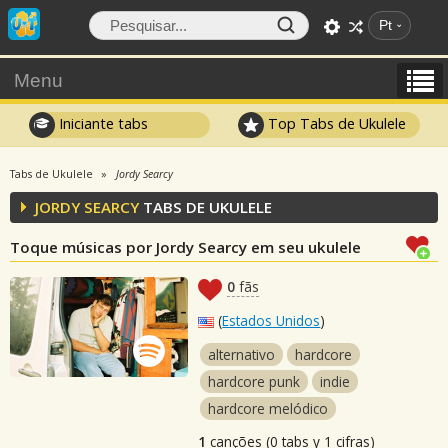
Pt
Menu
Iniciante tabs
Top Tabs de Ukulele
Tabs de Ukulele
Jordy Searcy
JORDY SEARCY
TABS DE UKULELE
Toque músicas por Jordy Searcy em seu ukulele
0
fãs
(
Estados Unidos
)
alternativo
hardcore
hardcore punk
indie
hardcore melódico
1
canções (0 tabs y 1 cifras)