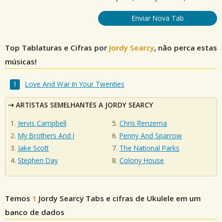
Enviar Nova Tab
Top Tablaturas e Cifras por
Jordy Searcy
, não perca estas
músicas!
Love And War In Your Twenties
ARTISTAS SEMELHANTES A JORDY SEARCY
Jervis Campbell
Chris Renzema
My Brothers And I
Penny And Sparrow
Jake Scott
The National Parks
Stephen Day
Colony House
Temos
1
Jordy Searcy
Tabs e cifras de Ukulele em um
banco de dados