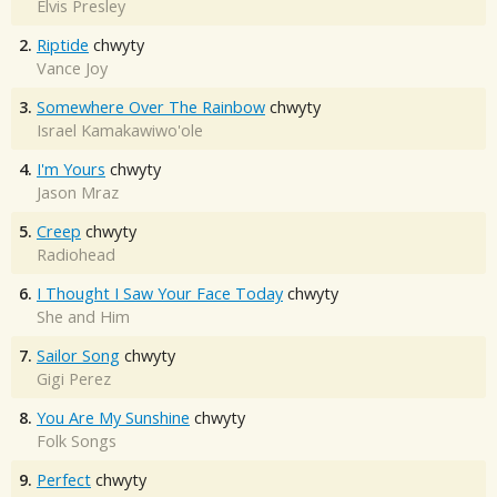
Elvis Presley
2.
Riptide
chwyty
Vance Joy
3.
Somewhere Over The Rainbow
chwyty
Israel Kamakawiwo'ole
4.
I'm Yours
chwyty
Jason Mraz
5.
Creep
chwyty
Radiohead
6.
I Thought I Saw Your Face Today
chwyty
She and Him
7.
Sailor Song
chwyty
Gigi Perez
8.
You Are My Sunshine
chwyty
Folk Songs
9.
Perfect
chwyty