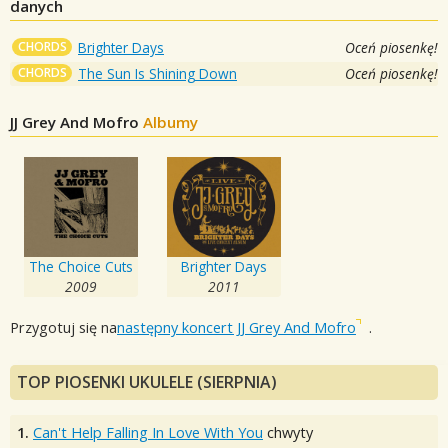
danych
CHORDS
Brighter Days
Oceń piosenkę!
CHORDS
The Sun Is Shining Down
Oceń piosenkę!
JJ Grey And Mofro
Albumy
The Choice Cuts
Brighter Days
2009
2011
Przygotuj się na
następny koncert JJ Grey And Mofro
.
TOP PIOSENKI UKULELE (SIERPNIA)
1.
Can't Help Falling In Love With You
chwyty