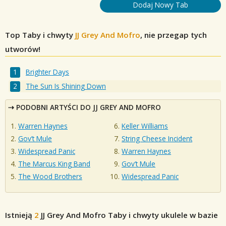
Dodaj Nowy Tab
Top Taby i chwyty
JJ Grey And Mofro
, nie przegap tych
utworów!
Brighter Days
The Sun Is Shining Down
PODOBNI ARTYŚCI DO JJ GREY AND MOFRO
Warren Haynes
Keller Williams
Gov’t Mule
String Cheese Incident
Widespread Panic
Warren Haynes
The Marcus King Band
Gov’t Mule
The Wood Brothers
Widespread Panic
Istnieją
2
JJ Grey And Mofro
Taby i chwyty ukulele w bazie