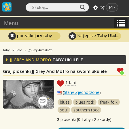
Pl
Menu
poczatkujacy taby
Najlepsze Taby Ukulele
Taby Ukulele
JJ Grey And Mofro
JJ GREY AND MOFRO
TABY UKULELE
Graj piosenki JJ Grey And Mofro na swoim ukulele
1
fani
(
Stany Zjednoczone
)
blues
blues rock
freak folk
soul
southern rock
2
piosenki (0 Taby i 2 akordy)