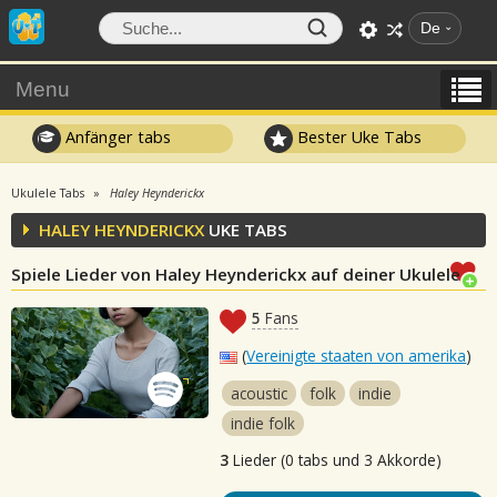
De
Menu
Anfänger tabs
Bester Uke Tabs
Ukulele Tabs
Haley Heynderickx
HALEY HEYNDERICKX
UKE TABS
Spiele Lieder von Haley Heynderickx auf deiner Ukulele
5
Fans
(
Vereinigte staaten von amerika
)
acoustic
folk
indie
indie folk
3
Lieder (0 tabs und 3 Akkorde)