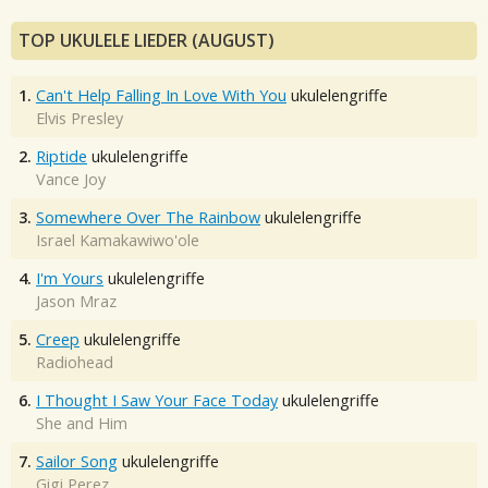
TOP UKULELE LIEDER (AUGUST)
1.
Can't Help Falling In Love With You
ukulelengriffe
Elvis Presley
2.
Riptide
ukulelengriffe
Vance Joy
3.
Somewhere Over The Rainbow
ukulelengriffe
Israel Kamakawiwo'ole
4.
I'm Yours
ukulelengriffe
Jason Mraz
5.
Creep
ukulelengriffe
Radiohead
6.
I Thought I Saw Your Face Today
ukulelengriffe
She and Him
7.
Sailor Song
ukulelengriffe
Gigi Perez