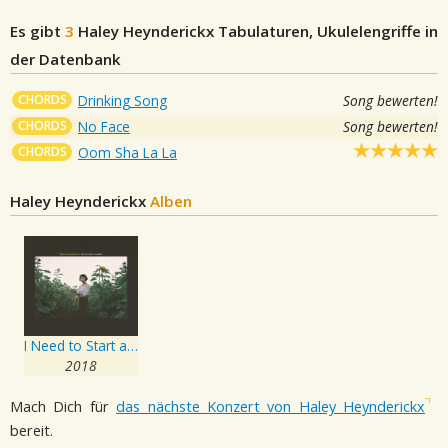
Es gibt
3
Haley Heynderickx
Tabulaturen, Ukulelengriffe in
der Datenbank
CHORDS
Drinking Song
Song bewerten!
CHORDS
No Face
Song bewerten!
CHORDS
Oom Sha La La
Haley Heynderickx
Alben
I Need to Start a Garden
2018
Mach Dich für
das nächste Konzert von Haley Heynderickx
bereit.