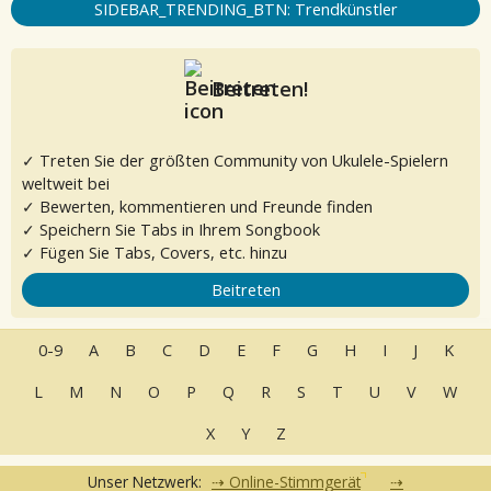
SIDEBAR_TRENDING_BTN: Trendkünstler
Beitreten!
✓ Treten Sie der größten Community von Ukulele-Spielern
weltweit bei
✓ Bewerten, kommentieren und Freunde finden
✓ Speichern Sie Tabs in Ihrem Songbook
✓ Fügen Sie Tabs, Covers, etc. hinzu
Beitreten
0-9
A
B
C
D
E
F
G
H
I
J
K
L
M
N
O
P
Q
R
S
T
U
V
W
X
Y
Z
Unser Netzwerk:
Online-Stimmgerät