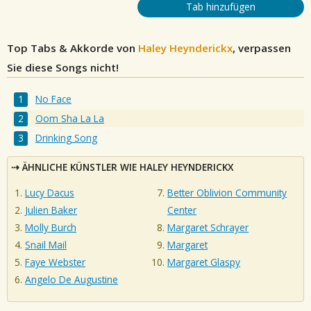
Tab hinzufügen
Top Tabs & Akkorde von
Haley Heynderickx
, verpassen
Sie diese Songs nicht!
No Face
Oom Sha La La
Drinking Song
ÄHNLICHE KÜNSTLER WIE HALEY HEYNDERICKX
Lucy Dacus
Better Oblivion Community
Julien Baker
Center
Molly Burch
Margaret Schrayer
Snail Mail
Margaret
Faye Webster
Margaret Glaspy
Angelo De Augustine