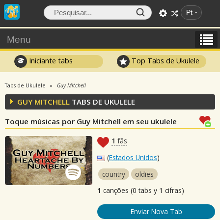
Pt
Menu
Iniciante tabs
Top Tabs de Ukulele
Tabs de Ukulele
Guy Mitchell
GUY MITCHELL
TABS DE UKULELE
Toque músicas por Guy Mitchell em seu ukulele
1
fãs
(
Estados Unidos
)
country
oldies
1
canções (0 tabs y 1 cifras)
Enviar Nova Tab