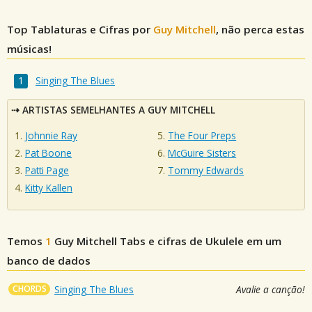
Top Tablaturas e Cifras por
Guy Mitchell
, não perca estas
músicas!
Singing The Blues
ARTISTAS SEMELHANTES A GUY MITCHELL
Johnnie Ray
The Four Preps
Pat Boone
McGuire Sisters
Patti Page
Tommy Edwards
Kitty Kallen
Temos
1
Guy Mitchell
Tabs e cifras de Ukulele em um
banco de dados
CHORDS
Singing The Blues
Avalie a canção!