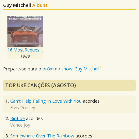
Guy Mitchell
Álbuns
16 Most Requested Songs Of The 1950s. Volume One
1989
Prepare-se para o
próximo show: Guy Mitchell
.
TOP UKE CANÇÕES (AGOSTO)
1.
Can't Help Falling In Love With You
acordes
Elvis Presley
2.
Riptide
acordes
Vance Joy
3.
Somewhere Over The Rainbow
acordes