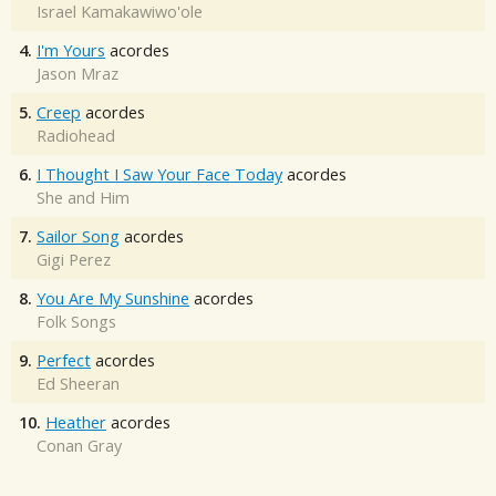
Israel Kamakawiwo'ole
4.
I'm Yours
acordes
Jason Mraz
5.
Creep
acordes
Radiohead
6.
I Thought I Saw Your Face Today
acordes
She and Him
7.
Sailor Song
acordes
Gigi Perez
8.
You Are My Sunshine
acordes
Folk Songs
9.
Perfect
acordes
Ed Sheeran
10.
Heather
acordes
Conan Gray