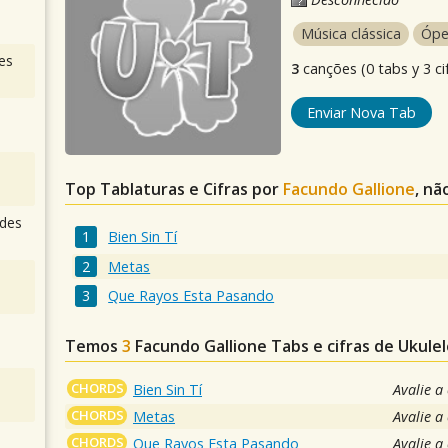
Música clássica
Ópe
es
3
canções (0 tabs y 3 ci
Enviar Nova Tab
Top Tablaturas e Cifras por
Facundo Gallione
, nã
des
Bien Sin Tí
Metas
Que Rayos Esta Pasando
Temos
3
Facundo Gallione
Tabs e cifras de Ukul
CHORDS
Bien Sin Tí
Avalie a
CHORDS
Metas
Avalie a
CHORDS
Que Rayos Esta Pasando
Avalie a