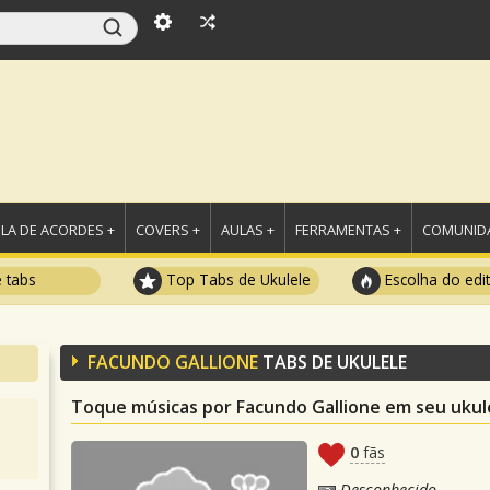
LA DE ACORDES +
COVERS +
AULAS +
FERRAMENTAS +
COMUNIDA
e tabs
Top Tabs de Ukulele
Escolha do edi
FACUNDO GALLIONE
TABS DE UKULELE
Toque músicas por Facundo Gallione em seu ukul
0
fãs
Desconhecido