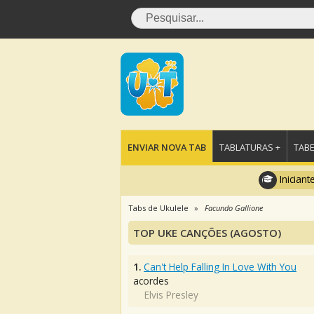
ENVIAR NOVA TAB
TABLATURAS +
TABE
Iniciant
Tabs de Ukulele
Facundo Gallione
TOP UKE CANÇÕES (AGOSTO)
1.
Can't Help Falling In Love With You
acordes
Elvis Presley