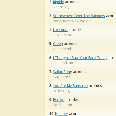
2.
Riptide
acordes
Vance Joy
3.
Somewhere Over The Rainbow
acord
Israel Kamakawiwo'ole
4.
I'm Yours
acordes
Jason Mraz
5.
Creep
acordes
Radiohead
6.
I Thought I Saw Your Face Today
acor
She and Him
7.
Sailor Song
acordes
Gigi Perez
8.
You Are My Sunshine
acordes
Folk Songs
9.
Perfect
acordes
Ed Sheeran
10.
Heather
acordes