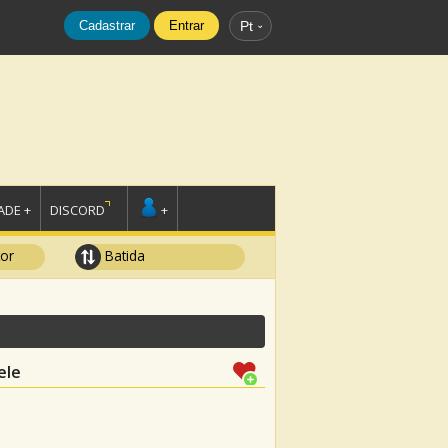
Cadastrar
Entrar
Pt
DE +
DISCORD
+
tor
Batida
ele