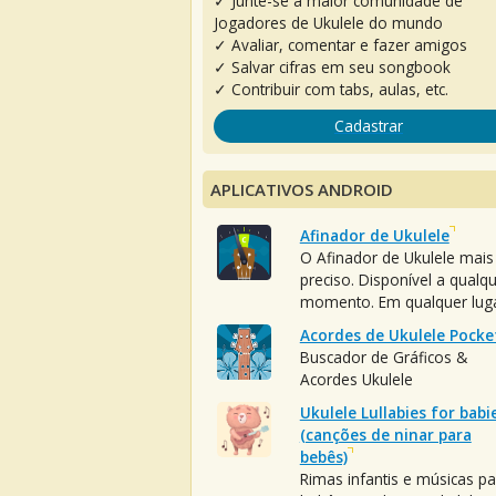
✓ Junte-se à maior comunidade de
Jogadores de Ukulele do mundo
✓ Avaliar, comentar e fazer amigos
✓ Salvar cifras em seu songbook
✓ Contribuir com tabs, aulas, etc.
Cadastrar
APLICATIVOS ANDROID
Afinador de Ukulele
O Afinador de Ukulele mais
preciso. Disponível a qualq
momento. Em qualquer luga
Acordes de Ukulele Pocke
Buscador de Gráficos &
Acordes Ukulele
Ukulele Lullabies for babi
(canções de ninar para
bebês)
Rimas infantis e músicas pa