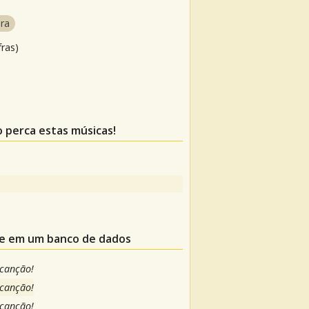
ra
fras)
o perca estas músicas!
ele em um banco de dados
 canção!
 canção!
 canção!