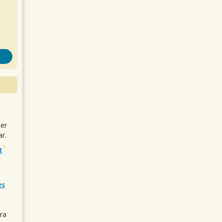
uer
r.
t
es
ra