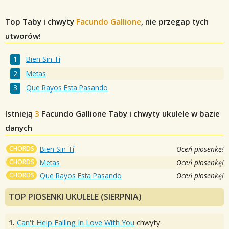
Top Taby i chwyty
Facundo Gallione
, nie przegap tych
utworów!
Bien Sin Tí
Metas
Que Rayos Esta Pasando
Istnieją
3
Facundo Gallione
Taby i chwyty ukulele w bazie
danych
CHORDS
Bien Sin Tí
Oceń piosenkę!
CHORDS
Metas
Oceń piosenkę!
CHORDS
Que Rayos Esta Pasando
Oceń piosenkę!
TOP PIOSENKI UKULELE (SIERPNIA)
1.
Can't Help Falling In Love With You
chwyty