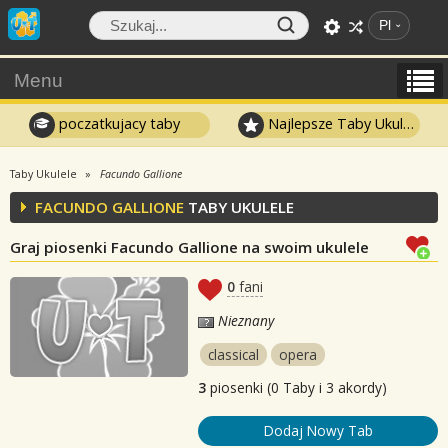
Pl
Menu
poczatkujacy taby
Najlepsze Taby Ukulele
Taby Ukulele
Facundo Gallione
FACUNDO GALLIONE
TABY UKULELE
Graj piosenki Facundo Gallione na swoim ukulele
0
fani
Nieznany
classical
opera
3
piosenki (0 Taby i 3 akordy)
Dodaj Nowy Tab