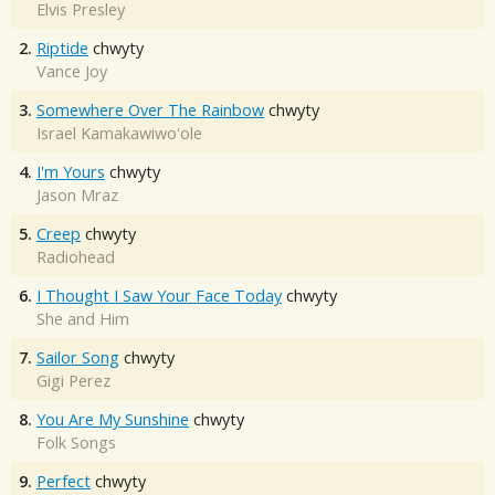
Elvis Presley
2.
Riptide
chwyty
Vance Joy
3.
Somewhere Over The Rainbow
chwyty
Israel Kamakawiwo'ole
4.
I'm Yours
chwyty
Jason Mraz
5.
Creep
chwyty
Radiohead
6.
I Thought I Saw Your Face Today
chwyty
She and Him
7.
Sailor Song
chwyty
Gigi Perez
8.
You Are My Sunshine
chwyty
Folk Songs
9.
Perfect
chwyty