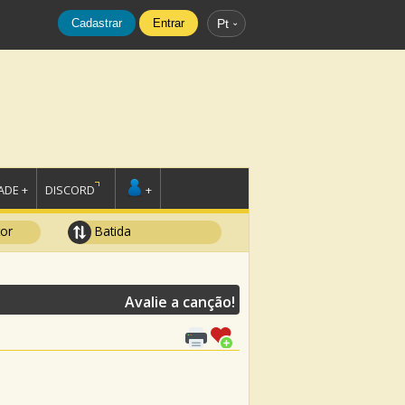
Cadastrar
Entrar
Pt
DE +
DISCORD
+
tor
Batida
Avalie a canção!