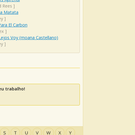
d Rees
]
a Matata
ey
]
ara El Carbon
ex
]
Lejos Voy (moana Castellano)
ey
]
u trabalho!
S
T
U
V
W
X
Y