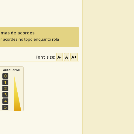
amas de acordes:
ar acordes no topo enquanto rola
Font size:
A-
A
A+
AutoScroll
0
1
2
3
4
5