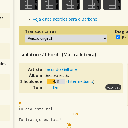
es
Veja estes acordes para o Barítono
Transpor cifras:
Diagr
Fix
Tablature / Chords (Música Inteira)
des
Artista:
Facundo Gallione
Álbum:
desconhecido
Dificuldade:
4.3
(
Intermediario
)
Tom:
F
,
Dm
Acordes
F
Tu día esta mal
Dm
Tu trabajo es fatal
Bb