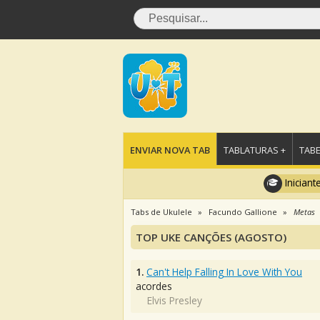
ENVIAR NOVA TAB
TABLATURAS +
TABE
Iniciant
Tabs de Ukulele
Facundo Gallione
Metas
TOP UKE CANÇÕES (AGOSTO)
1.
Can't Help Falling In Love With You
acordes
Elvis Presley