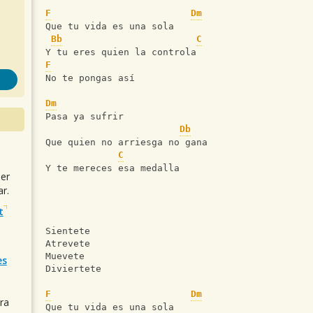
F
Dm
Que tu vida es una sola
Bb
C
Y tu eres quien la controla
F
No te pongas así
Dm
Pasa ya sufrir
Db
Que quien no arriesga no gana
C
Y te mereces esa medalla
uer
r.
t
Sientete
Atrevete
Muevete
es
Diviertete
F
Dm
ra
Que tu vida es una sola