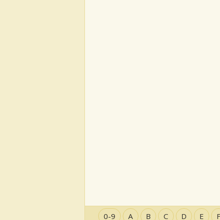
0-9
A
B
C
D
E