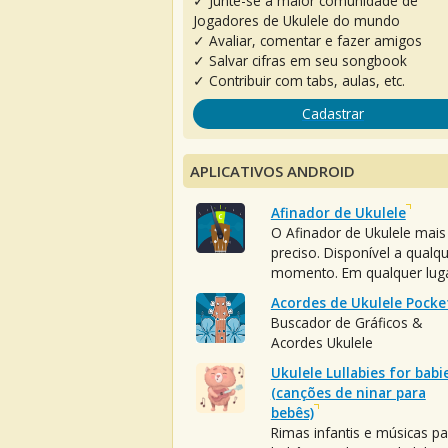
✓ Junte-se à maior comunidade de
Jogadores de Ukulele do mundo
✓ Avaliar, comentar e fazer amigos
✓ Salvar cifras em seu songbook
✓ Contribuir com tabs, aulas, etc.
Cadastrar
APLICATIVOS ANDROID
Afinador de Ukulele
O Afinador de Ukulele mais
preciso. Disponível a qualq
momento. Em qualquer luga
Acordes de Ukulele Pocke
Buscador de Gráficos &
Acordes Ukulele
Ukulele Lullabies for babi
(canções de ninar para
bebês)
Rimas infantis e músicas pa