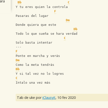
ara
Bb
C
Y tu eres quien la controla
F
Pasaras del lugar
Dm
Donde quiera que este
Db
Todo lo que sueña se hara verdad
C
Solo basta intentar
---
F
Ponte en marcha y verás
Dm
Como la meta tendrás
Bb
Y si tal vez no lo logres
C
Intalo una vez más
Tab de uke por
iClausyit
,
10 fev 2020