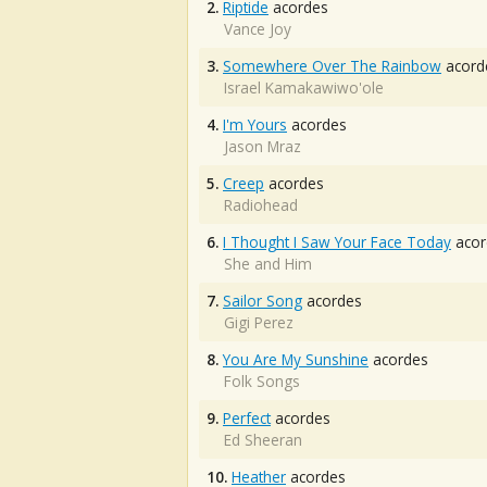
2.
Riptide
acordes
Vance Joy
3.
Somewhere Over The Rainbow
acord
Israel Kamakawiwo'ole
4.
I'm Yours
acordes
Jason Mraz
5.
Creep
acordes
Radiohead
6.
I Thought I Saw Your Face Today
acor
She and Him
7.
Sailor Song
acordes
Gigi Perez
8.
You Are My Sunshine
acordes
Folk Songs
9.
Perfect
acordes
Ed Sheeran
10.
Heather
acordes