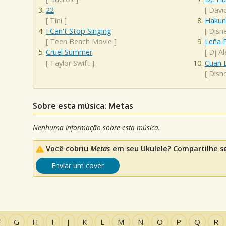
22
[
Davi
[
Tini
]
Hakun
I Can't Stop Singing
[
Disn
[
Teen Beach Movie
]
Leña P
Cruel Summer
[
Dj Al
[
Taylor Swift
]
Cuan 
[
Disn
Sobre esta música: Metas
Nenhuma informação sobre esta música.
Você cobriu
Metas
em seu Ukulele? Compartilhe se
Enviar um cover
F
G
H
I
J
K
L
M
N
O
P
Q
R