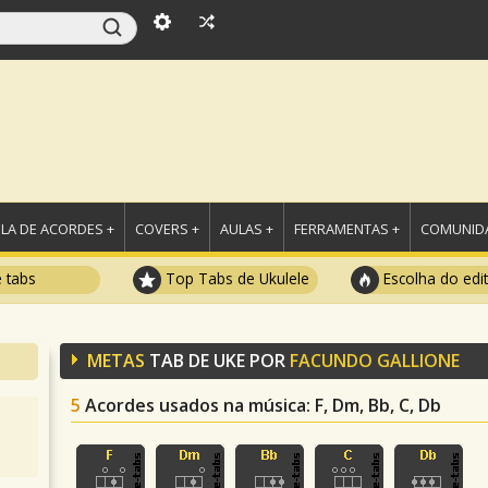
LA DE ACORDES +
COVERS +
AULAS +
FERRAMENTAS +
COMUNIDA
e tabs
Top Tabs de Ukulele
Escolha do edi
METAS
TAB DE UKE POR
FACUNDO GALLIONE
5
Acordes usados na música
: F, Dm, Bb, C, Db