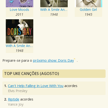
Love Moods
With A Smile And A Song
Golden Girl
2011
1948
1945
With A Smile And A Song
1948
Prepare-se para o
próximo show: Doris Day
.
TOP UKE CANÇÕES (AGOSTO)
1.
Can't Help Falling In Love With You
acordes
Elvis Presley
2.
Riptide
acordes
Vance Joy