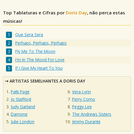
Top Tablaturas e Cifras por
Doris Day
, não perca estas
músicas!
Que Sera Sera
Perhaps, Perhaps, Perhaps
Fly Me To The Moon
I'm In The Mood For Love
If I Give My Heart To You
ARTISTAS SEMELHANTES A DORIS DAY
Patti Page
Vera Lynn
Jo Stafford
Perry Como
Judy Garland
Peggy Lee
Damone
The Andrews Sisters
Julie London
Jimmy Durante