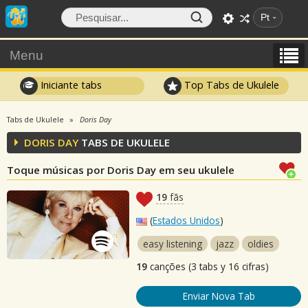
Pt
Menu
Iniciante tabs
Top Tabs de Ukulele
Tabs de Ukulele
Doris Day
DORIS DAY
TABS DE UKULELE
Toque músicas por Doris Day em seu ukulele
19
fãs
(
Estados Unidos
)
easy listening
jazz
oldies
19
canções (3 tabs y 16 cifras)
Enviar Nova Tab