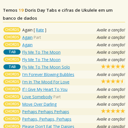
Temos
19
Doris Day
Tabs e cifras de Ukulele em um
banco de dados
CHORDS
Again
[
Rate
]
Avalie a canção!
CHORDS
Again
Part
Avalie a canção!
CHORDS
Again
Avalie a canção!
TAB
Fly Me To The Moon
Avalie a canção!
CHORDS
Fly Me To The Moon
Avalie a canção!
TAB
Fly Me To The Moon Solo
CHORDS
I'm Forever Blowing Bubbles
Avalie a canção!
CHORDS
I'm In The Mood For Love
CHORDS
If I Give My Heart To You
Avalie a canção!
CHORDS
Love Somebody
Part
Avalie a canção!
CHORDS
Move Over Darling
Avalie a canção!
CHORDS
Perhaps Perhaps Perhaps
CHORDS
Perhaps, Perhaps, Perhaps
Avalie a canção!
CHORDS
Please Don't Eat The Daisies
Avalie a canção!