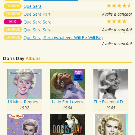
CHORDS
Que Sera
CHORDS
Que Sera
Part
Avalie a canção!
MIX
Que Sera Sera
CHORDS
Que Sera Sera
Avalie a canção!
CHORDS
Que Sera, Sera (whatever Will Be Will Be)
Avalie a canção!
Doris Day
Álbuns
16 Most Requested Songs
Latin For Lovers
The Essential Doris Day
1992
1964
1945