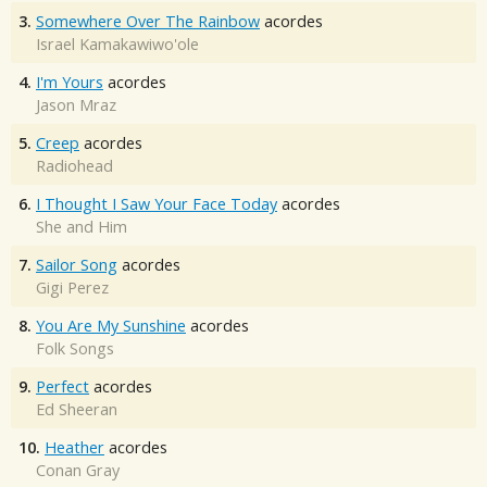
3.
Somewhere Over The Rainbow
acordes
Israel Kamakawiwo'ole
4.
I'm Yours
acordes
Jason Mraz
5.
Creep
acordes
Radiohead
6.
I Thought I Saw Your Face Today
acordes
She and Him
7.
Sailor Song
acordes
Gigi Perez
8.
You Are My Sunshine
acordes
Folk Songs
9.
Perfect
acordes
Ed Sheeran
10.
Heather
acordes
Conan Gray