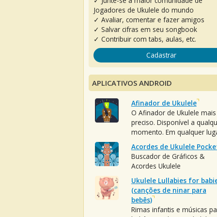
✓ Junte-se à maior comunidade de
Jogadores de Ukulele do mundo
✓ Avaliar, comentar e fazer amigos
✓ Salvar cifras em seu songbook
✓ Contribuir com tabs, aulas, etc.
Cadastrar
APLICATIVOS ANDROID
Afinador de Ukulele
O Afinador de Ukulele mais
preciso. Disponível a qualq
momento. Em qualquer luga
Acordes de Ukulele Pocke
Buscador de Gráficos &
Acordes Ukulele
Ukulele Lullabies for babi
(canções de ninar para
bebês)
Rimas infantis e músicas pa