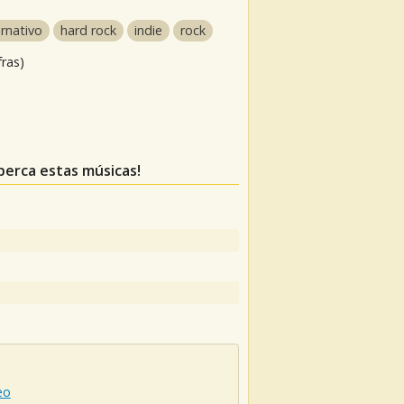
ernativo
hard rock
indie
rock
fras)
 perca estas músicas!
eo