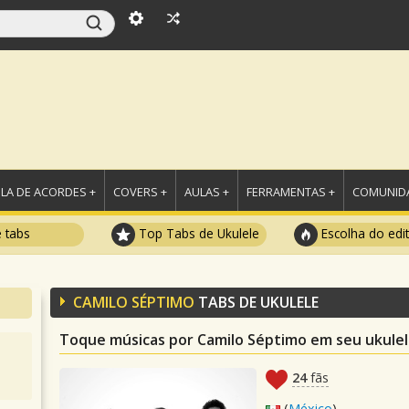
LA DE ACORDES +
COVERS +
AULAS +
FERRAMENTAS +
COMUNIDA
e tabs
Top Tabs de Ukulele
Escolha do edi
CAMILO SÉPTIMO
TABS DE UKULELE
Toque músicas por Camilo Séptimo em seu ukule
24
fãs
(
México
)