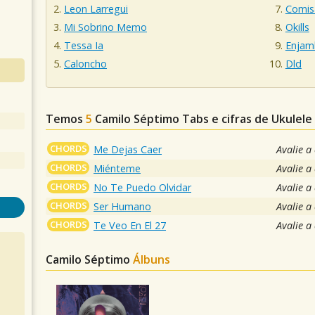
Leon Larregui
Comis
Mi Sobrino Memo
Okills
Tessa Ia
Enjam
Caloncho
Dld
Temos
5
Camilo Séptimo
Tabs e cifras de Ukulel
CHORDS
Me Dejas Caer
Avalie a
CHORDS
Miénteme
Avalie a
CHORDS
No Te Puedo Olvidar
Avalie a
CHORDS
Ser Humano
Avalie a
CHORDS
Te Veo En El 27
Avalie a
Camilo Séptimo
Álbuns