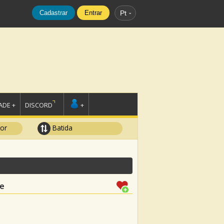
Cadastrar
Entrar
Pt
DE +
DISCORD
+
tor
Batida
le