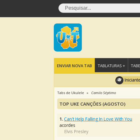
ENVIAR NOVA TAB
TABLATURAS +
TABE
Iniciant
Tabs de Ukulele
Camilo Séptimo
TOP UKE CANÇÕES (AGOSTO)
1.
Can't Help Falling In Love With You
acordes
Elvis Presley