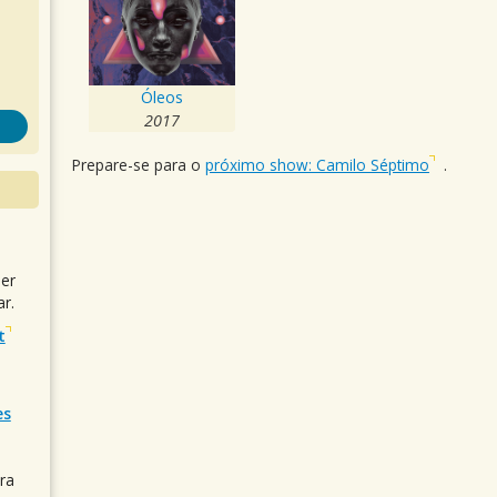
Óleos
2017
Prepare-se para o
próximo show: Camilo Séptimo
.
uer
r.
t
es
ra