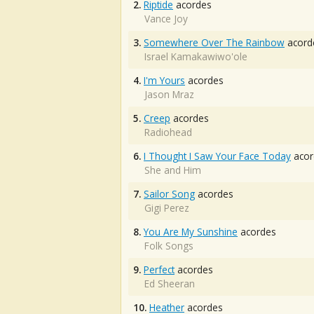
2.
Riptide
acordes
Vance Joy
3.
Somewhere Over The Rainbow
acord
Israel Kamakawiwo'ole
4.
I'm Yours
acordes
Jason Mraz
5.
Creep
acordes
Radiohead
6.
I Thought I Saw Your Face Today
acor
She and Him
7.
Sailor Song
acordes
Gigi Perez
8.
You Are My Sunshine
acordes
Folk Songs
9.
Perfect
acordes
Ed Sheeran
10.
Heather
acordes