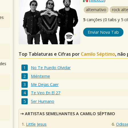
alternativo
rock alt
es
5
canções (0 tabs y 5 ci
Enviar Nova Tab
Top Tablaturas e Cifras por
Camilo Séptimo
, não
des
No Te Puedo Olvidar
Miénteme
Me Dejas Caer
Te Veo En El 27
Ser Humano
ARTISTAS SEMELHANTES A CAMILO SÉPTIMO
Little Jesus
Odiss