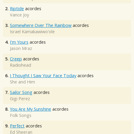
2.
Riptide
acordes
Vance Joy
3.
Somewhere Over The Rainbow
acordes
Israel Kamakawiwo'ole
4.
I'm Yours
acordes
Jason Mraz
5.
Creep
acordes
Radiohead
6.
I Thought I Saw Your Face Today
acordes
She and Him
7.
Sailor Song
acordes
Gigi Perez
8.
You Are My Sunshine
acordes
Folk Songs
9.
Perfect
acordes
Ed Sheeran