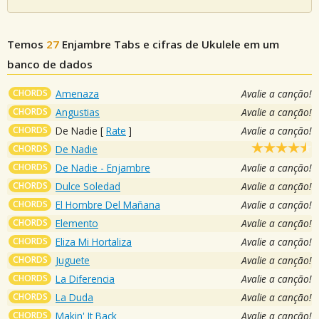
Temos
27
Enjambre
Tabs e cifras de Ukulele em um
banco de dados
CHORDS
Amenaza
Avalie a canção!
CHORDS
Angustias
Avalie a canção!
CHORDS
De Nadie
[
Rate
]
Avalie a canção!
CHORDS
De Nadie
CHORDS
De Nadie - Enjambre
Avalie a canção!
CHORDS
Dulce Soledad
Avalie a canção!
CHORDS
El Hombre Del Mañana
Avalie a canção!
CHORDS
Elemento
Avalie a canção!
CHORDS
Eliza Mi Hortaliza
Avalie a canção!
CHORDS
Juguete
Avalie a canção!
CHORDS
La Diferencia
Avalie a canção!
CHORDS
La Duda
Avalie a canção!
CHORDS
Makin' It Back
Avalie a canção!