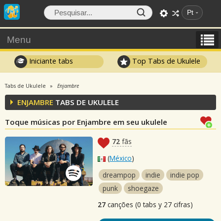
Pt
Menu
Iniciante tabs
Top Tabs de Ukulele
Tabs de Ukulele
Enjambre
ENJAMBRE
TABS DE UKULELE
Toque músicas por Enjambre em seu ukulele
72
fãs
(
México
)
dreampop
indie
indie pop
punk
shoegaze
27
canções (0 tabs y 27 cifras)