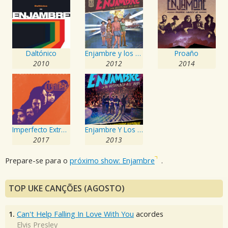
Daltónico
Enjambre y los Huéspedes del Orbe
Proaño
2010
2012
2014
Imperfecto Extraño
Enjambre Y Los Huéspedes Del Orbe
2017
2013
Prepare-se para o
próximo show: Enjambre
.
TOP UKE CANÇÕES (AGOSTO)
1.
Can't Help Falling In Love With You
acordes
Elvis Presley