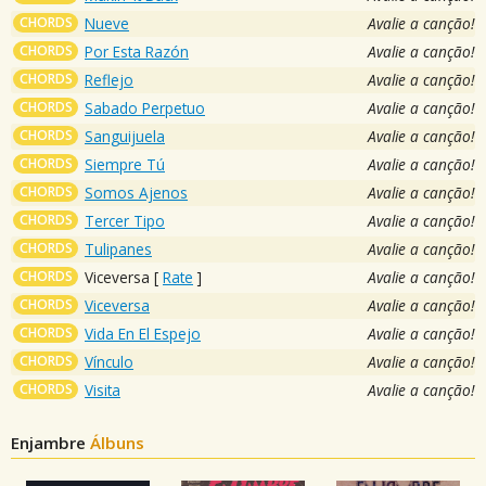
CHORDS
Nueve
Avalie a canção!
CHORDS
Por Esta Razón
Avalie a canção!
CHORDS
Reflejo
Avalie a canção!
CHORDS
Sabado Perpetuo
Avalie a canção!
CHORDS
Sanguijuela
Avalie a canção!
CHORDS
Siempre Tú
Avalie a canção!
CHORDS
Somos Ajenos
Avalie a canção!
CHORDS
Tercer Tipo
Avalie a canção!
CHORDS
Tulipanes
Avalie a canção!
CHORDS
Viceversa
[
Rate
]
Avalie a canção!
CHORDS
Viceversa
Avalie a canção!
CHORDS
Vida En El Espejo
Avalie a canção!
CHORDS
Vínculo
Avalie a canção!
CHORDS
Visita
Avalie a canção!
Enjambre
Álbuns