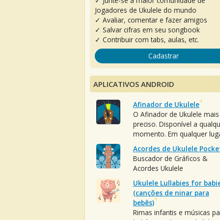
✓ Junte-se à maior comunidade de
Jogadores de Ukulele do mundo
✓ Avaliar, comentar e fazer amigos
✓ Salvar cifras em seu songbook
✓ Contribuir com tabs, aulas, etc.
Cadastrar
APLICATIVOS ANDROID
Afinador de Ukulele
O Afinador de Ukulele mais
preciso. Disponível a qualq
momento. Em qualquer luga
Acordes de Ukulele Pocke
Buscador de Gráficos &
Acordes Ukulele
Ukulele Lullabies for babi
(canções de ninar para
bebês)
Rimas infantis e músicas pa