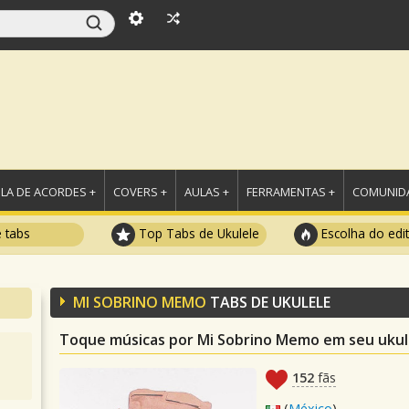
LA DE ACORDES +
COVERS +
AULAS +
FERRAMENTAS +
COMUNIDA
e tabs
Top Tabs de Ukulele
Escolha do edi
MI SOBRINO MEMO
TABS DE UKULELE
Toque músicas por Mi Sobrino Memo em seu ukul
152
fãs
(
México
)