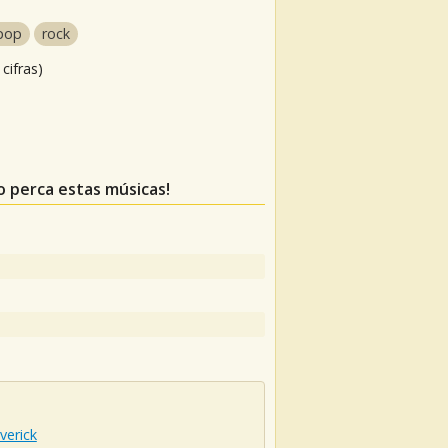
pop
rock
cifras)
o perca estas músicas!
verick