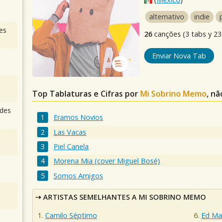
alternativo
indie
es
26
canções (3 tabs y 23 
Enviar Nova Tab
Top Tablaturas e Cifras por
Mi Sobrino Memo
, nã
des
Eramos Novios
Las Vacas
Piel Canela
Morena Mia (cover Miguel Bosé)
Somos Amigos
ARTISTAS SEMELHANTES A MI SOBRINO MEMO
Camilo Séptimo
Ed Ma