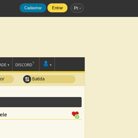
Cadastrar
Entrar
Pt
DE +
DISCORD
+
tor
Batida
ele