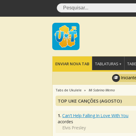
ENVIAR NOVA TAB
TABLATURAS +
TABE
Iniciant
Tabs de Ukulele
Mi Sobrino Memo
TOP UKE CANÇÕES (AGOSTO)
1.
Can't Help Falling In Love With You
acordes
Elvis Presley