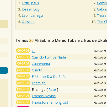
Little Jesus
Comis
Jósean Log
Calon
Leon Larregui
Tessa 
Odisseo
The C
Temos
26
Mi Sobrino Memo
Tabs e cifras de Uku
CHORDS
C:
Avalie a
CHORDS
Cuando Fuimos Nada
Avalie a
CHORDS
Cuarentena
Avalie a
CHORDS
Cuarto
Avalie a
CHORDS
El Ultimo Dia De Sofia
Avalie a
CHORDS
Enemigo
Avalie a
CHORDS
Enemigo
[
Rate
]
Avalie a
CHORDS
Eramos Novios
Avalie a
CHORDS
Impostora (among Us)
Avalie a