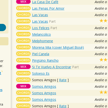
MIX
La Casa De Café
Avalie a
CHORDS
Las Penas Por Amor
Avalie a
CHORDS
Las Vacas
Avalie a
CHORDS
Las Vacas
Part
CHORDS
Los Felices
Part
Avalie a
CHORDS
Melancolico
Avalie a
CHORDS
Melphomene
Avalie a
CHORDS
Morena Mia (cover Miguel Bosé)
Avalie a
CHORDS
Piel Canela
Avalie a
CHORDS
Pingüino Rancho
uer
r.
MIX
Si Te Vuelvo A Encontrar
Part
Avalie a
t
CHORDS
Soloeso Es
Avalie a
CHORDS
Somos Amigos
[
Rate
]
Avalie a
MIX
Somos Amigos
Avalie a
es
CHORDS
Somos Amigos
CHORDS
Somos Amigos
Avalie a
ra
CHORDS
Somos Amigos
[
Rate
]
Avalie a