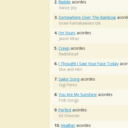
2.
Riptide
acordes
Vance Joy
3.
Somewhere Over The Rainbow
acord
Israel Kamakawiwo'ole
4.
I'm Yours
acordes
Jason Mraz
5.
Creep
acordes
Radiohead
6.
I Thought I Saw Your Face Today
acor
She and Him
7.
Sailor Song
acordes
Gigi Perez
8.
You Are My Sunshine
acordes
Folk Songs
9.
Perfect
acordes
Ed Sheeran
10.
Heather
acordes