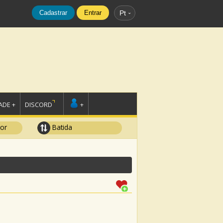
Cadastrar
Entrar
Pt
DE +
DISCORD
+
tor
Batida