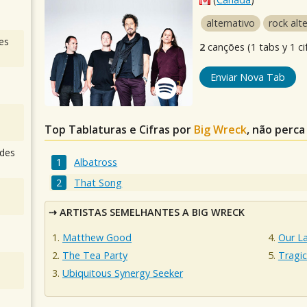
alternativo
rock alt
es
2
canções (1 tabs y 1 ci
Enviar Nova Tab
Top Tablaturas e Cifras por
Big Wreck
, não perca
des
Albatross
That Song
ARTISTAS SEMELHANTES A BIG WRECK
Matthew Good
Our L
The Tea Party
Tragic
Ubiquitous Synergy Seeker