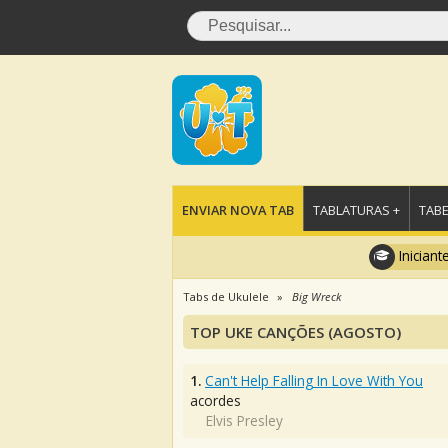
ENVIAR NOVA TAB
TABLATURAS +
TABE
Iniciant
Tabs de Ukulele
Big Wreck
TOP UKE CANÇÕES (AGOSTO)
1.
Can't Help Falling In Love With You
acordes
Elvis Presley