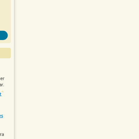
uer
r.
t
es
ra