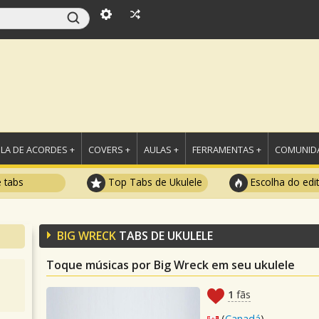
LA DE ACORDES +
COVERS +
AULAS +
FERRAMENTAS +
COMUNIDA
e tabs
Top Tabs de Ukulele
Escolha do edi
BIG WRECK
TABS DE UKULELE
Toque músicas por Big Wreck em seu ukulele
1
fãs
(
Canadá
)