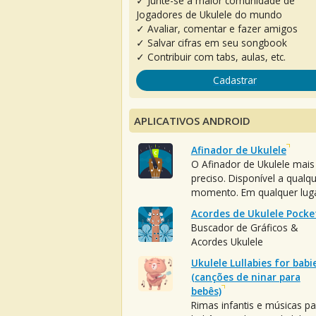
✓ Junte-se à maior comunidade de
Jogadores de Ukulele do mundo
✓ Avaliar, comentar e fazer amigos
✓ Salvar cifras em seu songbook
✓ Contribuir com tabs, aulas, etc.
Cadastrar
APLICATIVOS ANDROID
Afinador de Ukulele
O Afinador de Ukulele mais
preciso. Disponível a qualq
momento. Em qualquer luga
Acordes de Ukulele Pocke
Buscador de Gráficos &
Acordes Ukulele
Ukulele Lullabies for babi
(canções de ninar para
bebês)
Rimas infantis e músicas pa