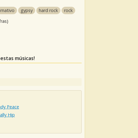
ernativo
gypsy
hard rock
rock
fras)
 estas músicas!
ady Peace
ally Hip