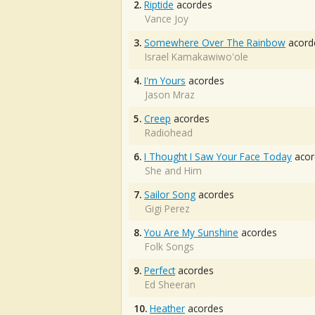
2.
Riptide
acordes
Vance Joy
3.
Somewhere Over The Rainbow
acord
Israel Kamakawiwo'ole
4.
I'm Yours
acordes
Jason Mraz
5.
Creep
acordes
Radiohead
6.
I Thought I Saw Your Face Today
acor
She and Him
7.
Sailor Song
acordes
Gigi Perez
8.
You Are My Sunshine
acordes
Folk Songs
9.
Perfect
acordes
Ed Sheeran
10.
Heather
acordes