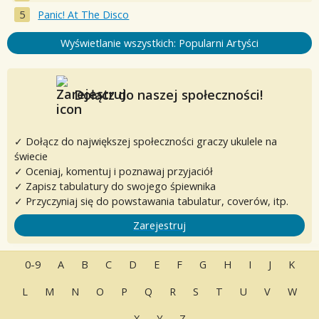
Panic! At The Disco
Wyświetlanie wszystkich: Popularni Artyści
Dołącz do naszej społeczności!
✓ Dołącz do największej społeczności graczy ukulele na
świecie
✓ Oceniaj, komentuj i poznawaj przyjaciół
✓ Zapisz tabulatury do swojego śpiewnika
✓ Przyczyniaj się do powstawania tabulatur, coverów, itp.
Zarejestruj
0-9
A
B
C
D
E
F
G
H
I
J
K
L
M
N
O
P
Q
R
S
T
U
V
W
X
Y
Z