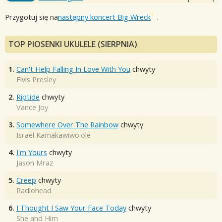
Przygotuj się na
następny koncert Big Wreck
.
TOP PIOSENKI UKULELE (SIERPNIA)
1.
Can't Help Falling In Love With You
chwyty
Elvis Presley
2.
Riptide
chwyty
Vance Joy
3.
Somewhere Over The Rainbow
chwyty
Israel Kamakawiwo'ole
4.
I'm Yours
chwyty
Jason Mraz
5.
Creep
chwyty
Radiohead
6.
I Thought I Saw Your Face Today
chwyty
She and Him