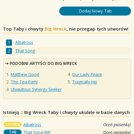
Dodaj Nowy Tab
Top Taby i chwyty
Big Wreck
, nie przegap tych utworów!
Albatross
That Song
PODOBNI ARTYŚCI DO BIG WRECK
Matthew Good
Our Lady Peace
The Tea Party
Tragically Hip
Ubiquitous Synergy Seeker
Istnieją
2
Big Wreck
Taby i chwyty ukulele w bazie danych
CHORDS
Albatross
Oceń piosenkę!
TAB
That Song Riff
Oceń piosenkę!