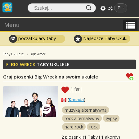
Pl
Menu
poczatkujacy taby
Najlepsze Taby Ukulele
Taby Ukulele
Big Wreck
BIG WRECK
TABY UKULELE
Graj piosenki Big Wreck na swoim ukulele
1
fani
(
Kanada
)
muzykę alternatywną
rock alternatywny
gypsy
hard rock
rock
2
piosenki (1 Taby i 1 akordy)