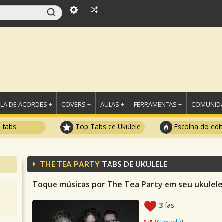
LA DE ACORDES +
COVERS +
AULAS +
FERRAMENTAS +
COMUNIDA
e tabs
Top Tabs de Ukulele
Escolha do edi
THE TEA PARTY
TABS DE UKULELE
Toque músicas por The Tea Party em seu ukulel
3
fãs
(
Canadá
)