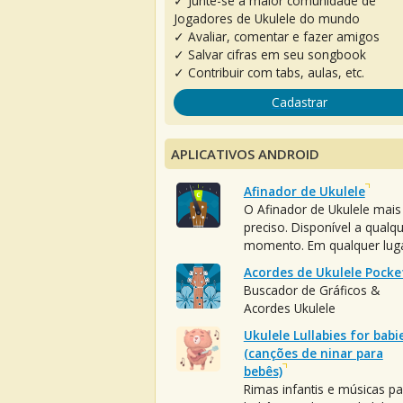
✓ Junte-se à maior comunidade de
Jogadores de Ukulele do mundo
✓ Avaliar, comentar e fazer amigos
✓ Salvar cifras em seu songbook
✓ Contribuir com tabs, aulas, etc.
Cadastrar
APLICATIVOS ANDROID
Afinador de Ukulele
O Afinador de Ukulele mais
preciso. Disponível a qualq
momento. Em qualquer luga
Acordes de Ukulele Pocke
Buscador de Gráficos &
Acordes Ukulele
Ukulele Lullabies for babi
(canções de ninar para
bebês)
Rimas infantis e músicas pa