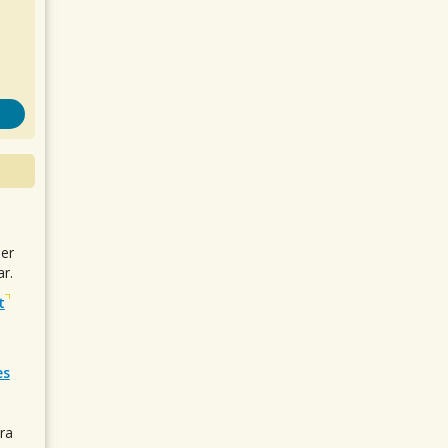
uer
r.
t
es
ra