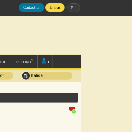
Cadastrar
Entrar
Pt
DE +
DISCORD
+
tor
Batida
e