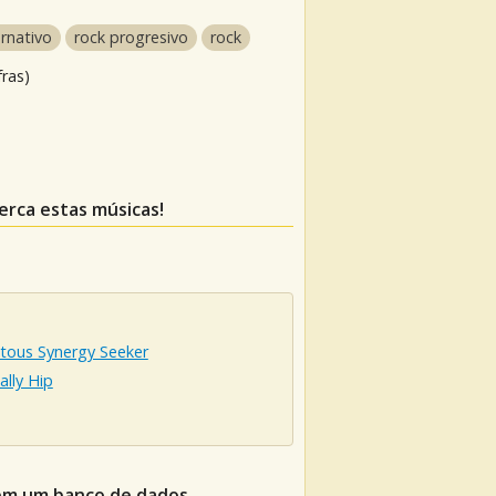
ernativo
rock progresivo
rock
fras)
perca estas músicas!
itous Synergy Seeker
ally Hip
 em um banco de dados