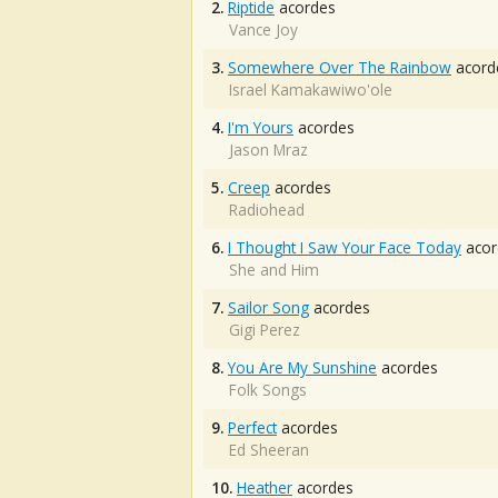
2.
Riptide
acordes
Vance Joy
3.
Somewhere Over The Rainbow
acord
Israel Kamakawiwo'ole
4.
I'm Yours
acordes
Jason Mraz
5.
Creep
acordes
Radiohead
6.
I Thought I Saw Your Face Today
acor
She and Him
7.
Sailor Song
acordes
Gigi Perez
8.
You Are My Sunshine
acordes
Folk Songs
9.
Perfect
acordes
Ed Sheeran
10.
Heather
acordes