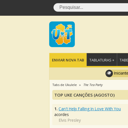
ENVIAR NOVA TAB
TABLATURAS +
TABE
Iniciant
Tabs de Ukulele
The Tea Party
TOP UKE CANÇÕES (AGOSTO)
1.
Can't Help Falling In Love With You
acordes
Elvis Presley