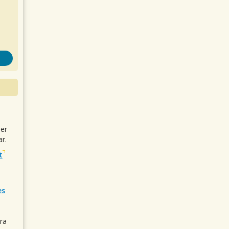
uer
r.
t
es
ra