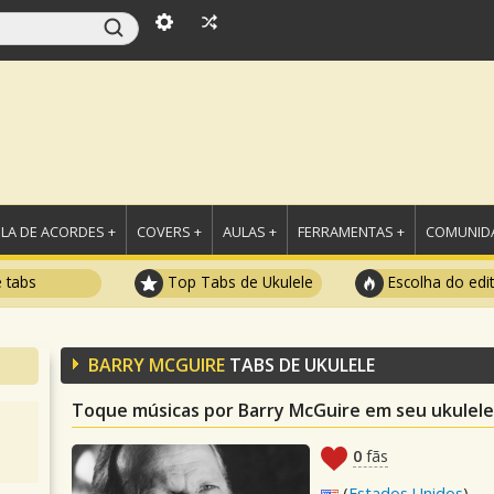
LA DE ACORDES +
COVERS +
AULAS +
FERRAMENTAS +
COMUNIDA
e tabs
Top Tabs de Ukulele
Escolha do edi
BARRY MCGUIRE
TABS DE UKULELE
Toque músicas por Barry McGuire em seu ukulele
0
fãs
(
Estados Unidos
)