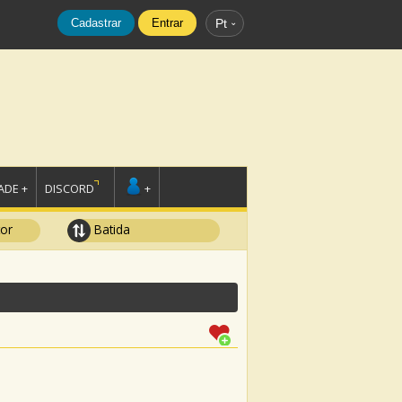
Cadastrar
Entrar
Pt
DE +
DISCORD
+
tor
Batida