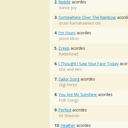
2.
Riptide
acordes
Vance Joy
3.
Somewhere Over The Rainbow
acord
Israel Kamakawiwo'ole
4.
I'm Yours
acordes
Jason Mraz
5.
Creep
acordes
Radiohead
6.
I Thought I Saw Your Face Today
acor
She and Him
7.
Sailor Song
acordes
Gigi Perez
8.
You Are My Sunshine
acordes
Folk Songs
9.
Perfect
acordes
Ed Sheeran
10.
Heather
acordes