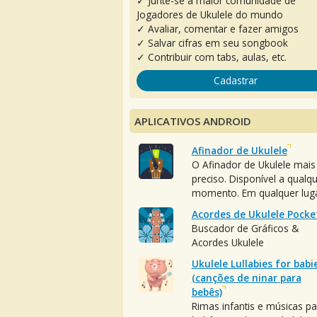
✓ Junte-se à maior comunidade de
Jogadores de Ukulele do mundo
✓ Avaliar, comentar e fazer amigos
✓ Salvar cifras em seu songbook
✓ Contribuir com tabs, aulas, etc.
Cadastrar
APLICATIVOS ANDROID
Afinador de Ukulele
O Afinador de Ukulele mais
preciso. Disponível a qualq
momento. Em qualquer luga
Acordes de Ukulele Pocke
Buscador de Gráficos &
Acordes Ukulele
Ukulele Lullabies for babi
(canções de ninar para
bebês)
Rimas infantis e músicas pa