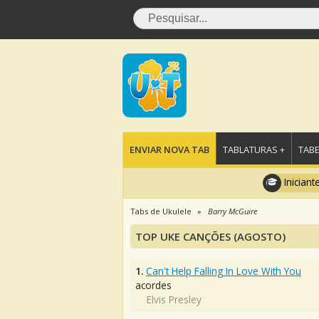
ENVIAR NOVA TAB
TABLATURAS +
TABE
Iniciant
Tabs de Ukulele
Barry McGuire
TOP UKE CANÇÕES (AGOSTO)
1.
Can't Help Falling In Love With You
acordes
Elvis Presley