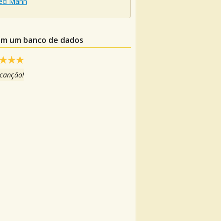
ed Mann
 em um banco de dados
 canção!