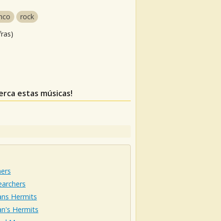
nco
rock
fras)
perca estas músicas!
hers
earchers
ns Hermits
n's Hermits