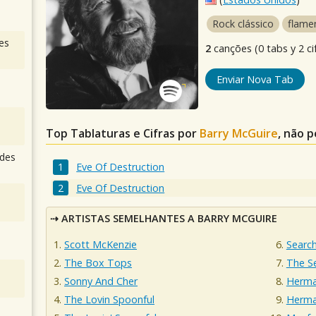
Rock clássico
flame
es
2
canções (0 tabs y 2 ci
Enviar Nova Tab
Top Tablaturas e Cifras por
Barry McGuire
, não 
des
Eve Of Destruction
Eve Of Destruction
ARTISTAS SEMELHANTES A BARRY MCGUIRE
Scott McKenzie
Searc
The Box Tops
The S
Sonny And Cher
Herma
The Lovin Spoonful
Herma