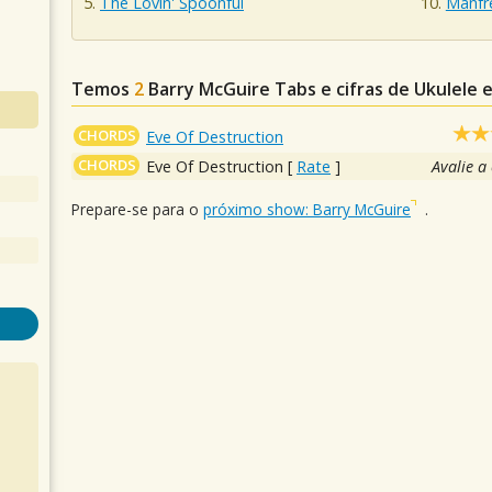
The Lovin' Spoonful
Manfr
Temos
2
Barry McGuire
Tabs e cifras de Ukulele
CHORDS
Eve Of Destruction
CHORDS
Eve Of Destruction
[
Rate
]
Avalie a
Prepare-se para o
próximo show: Barry McGuire
.