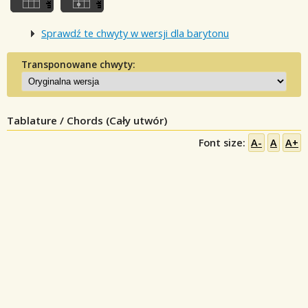
Sprawdź te chwyty w wersji dla barytonu
Transponowane chwyty:
Tablature / Chords (Cały utwór)
Font size:
A-
A
A+