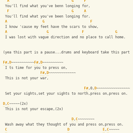
A
G
F
 You'll find what you've benn longing for,
F
G
A
 You'll find what you've been longing for.
A
G
F
 I know 'cause my feet have the scars to show,
A
G
F
G
 I was lost with vague direction and no place to call home.
(yea this part is a pause...drums and keyboard take this part)
F#
,
D
~~~~~~~~~~~
F#
,
D
~~~~~~~~~~
 I ts time for you to press on,
F#
,
D
~~~~~~~~~~~~~
 This is not your war,
F#
,0,
D
~~~~~~~~~~~~~~~~~
 Set your sights,set your sights to north,press on,press on.
D
,
C
~~~~~(2x)
 This is not your escape,(2x)
D
,
C
~~~~~~~~
 Wash away what they thought of you and press on,press on.
C
D
E
,
C
~~~~~