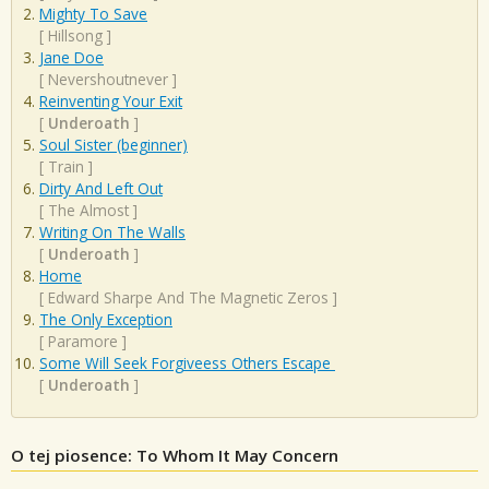
Mighty To Save
[
Hillsong
]
Jane Doe
[
Nevershoutnever
]
Reinventing Your Exit
[
Underoath
]
Soul Sister (beginner)
[
Train
]
Dirty And Left Out
[
The Almost
]
Writing On The Walls
[
Underoath
]
Home
[
Edward Sharpe And The Magnetic Zeros
]
The Only Exception
[
Paramore
]
Some Will Seek Forgiveess Others Escape
[
Underoath
]
O tej piosence: To Whom It May Concern