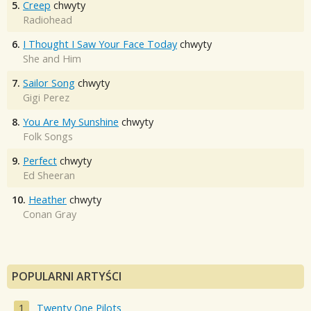
5.
Creep
chwyty
Radiohead
6.
I Thought I Saw Your Face Today
chwyty
She and Him
7.
Sailor Song
chwyty
Gigi Perez
8.
You Are My Sunshine
chwyty
Folk Songs
9.
Perfect
chwyty
Ed Sheeran
10.
Heather
chwyty
Conan Gray
POPULARNI ARTYŚCI
Twenty One Pilots