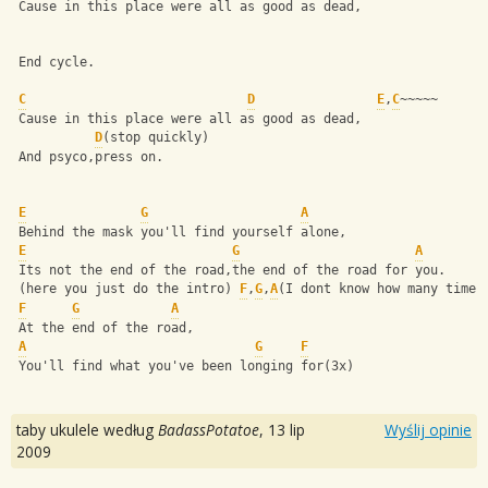
 Cause in this place were all as good as dead,
 End cycle.
C
D
E
,
C
~~~~~
 Cause in this place were all as good as dead,
D
(stop quickly)
 And psyco,press on.
E
G
A
 Behind the mask you'll find yourself alone,
E
G
A
 Its not the end of the road,the end of the road for you.
 (here you just do the intro) 
F
,
G
,
A
(I dont know how many times
F
G
A
 At the end of the road,
A
G
F
 You'll find what you've been longing for(3x)
taby ukulele według
BadassPotatoe
,
13 lip
Wyślij opinie
2009