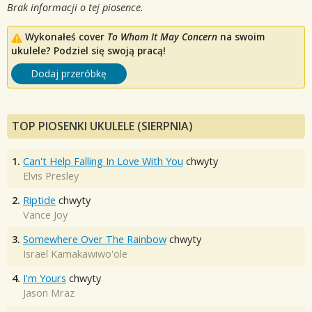
Brak informacji o tej piosence.
Wykonałeś cover
To Whom It May Concern
na swoim
ukulele? Podziel się swoją pracą!
Dodaj przeróbkę
TOP PIOSENKI UKULELE (SIERPNIA)
1.
Can't Help Falling In Love With You
chwyty
Elvis Presley
2.
Riptide
chwyty
Vance Joy
3.
Somewhere Over The Rainbow
chwyty
Israel Kamakawiwo'ole
4.
I'm Yours
chwyty
Jason Mraz