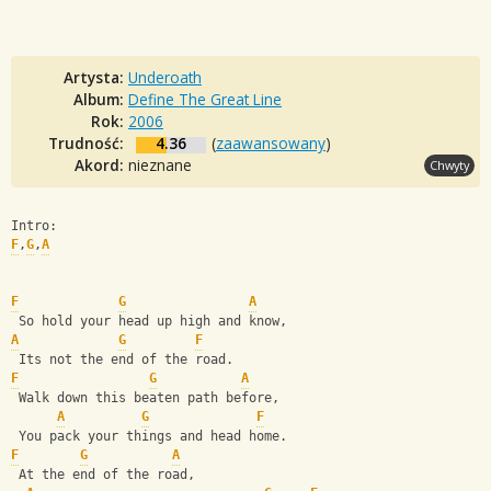
Artysta:
Underoath
Album:
Define The Great Line
Rok:
2006
Trudność:
4.36
(
zaawansowany
)
Akord:
nieznane
Chwyty
Intro:
F
,
G
,
A
F
G
A
 So hold your head up high and know,
A
G
F
 Its not the end of the road.
F
G
A
 Walk down this beaten path before,
A
G
F
 You pack your things and head home.
F
G
A
 At the end of the road,