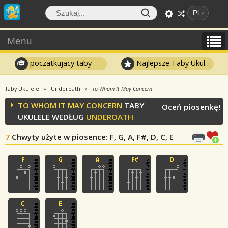
Pl
Menu
poczatkujacy taby
Najlepsze Taby Ukulele
Taby Ukulele
Underoath
To Whom It May Concern
TO WHOM IT MAY CONCERN
TABY
Oceń piosenkę!
UKULELE WEDŁUG
UNDEROATH
7
Chwyty użyte w piosence
: F, G, A, F#, D, C, E