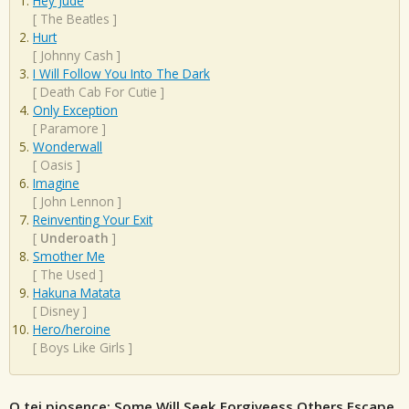
Hey Jude
[
The Beatles
]
Hurt
[
Johnny Cash
]
I Will Follow You Into The Dark
[
Death Cab For Cutie
]
Only Exception
[
Paramore
]
Wonderwall
[
Oasis
]
Imagine
[
John Lennon
]
Reinventing Your Exit
[
Underoath
]
Smother Me
[
The Used
]
Hakuna Matata
[
Disney
]
Hero/heroine
[
Boys Like Girls
]
O tej piosence: Some Will Seek Forgiveess Others Escape