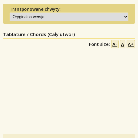
Transponowane chwyty:
Tablature / Chords (Cały utwór)
Font size:
A-
A
A+