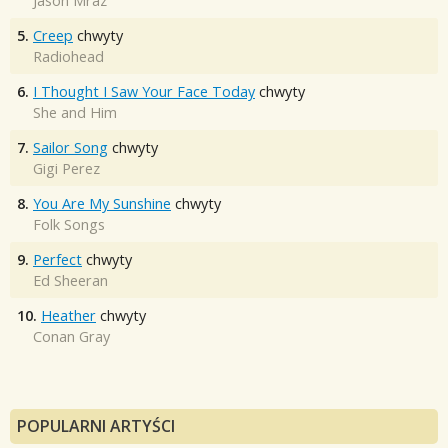
Jason Mraz
5.
Creep
chwyty
Radiohead
6.
I Thought I Saw Your Face Today
chwyty
She and Him
7.
Sailor Song
chwyty
Gigi Perez
8.
You Are My Sunshine
chwyty
Folk Songs
9.
Perfect
chwyty
Ed Sheeran
10.
Heather
chwyty
Conan Gray
POPULARNI ARTYŚCI