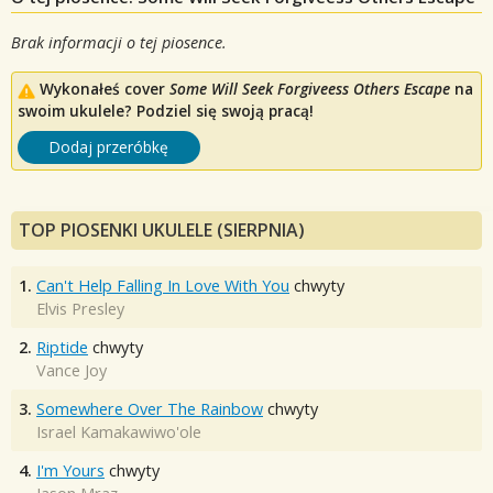
Brak informacji o tej piosence.
Wykonałeś cover
Some Will Seek Forgiveess Others Escape
na
swoim ukulele? Podziel się swoją pracą!
Dodaj przeróbkę
TOP PIOSENKI UKULELE (SIERPNIA)
1.
Can't Help Falling In Love With You
chwyty
Elvis Presley
2.
Riptide
chwyty
Vance Joy
3.
Somewhere Over The Rainbow
chwyty
Israel Kamakawiwo'ole
4.
I'm Yours
chwyty