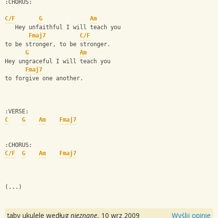
:CHORUS:
C/F
G
Am
   Hey unfaithful I will teach you 
Fmaj7
C/F
to be stronger, to be stronger. 
G
Am
Hey ungraceful I will teach you 
Fmaj7
to forgive one another. 
:VERSE:
C
G
Am
Fmaj7
:CHORUS:
C/F
G
Am
Fmaj7
(...)
taby ukulele według
nieznane
,
10 wrz 2009
Wyślij opinie