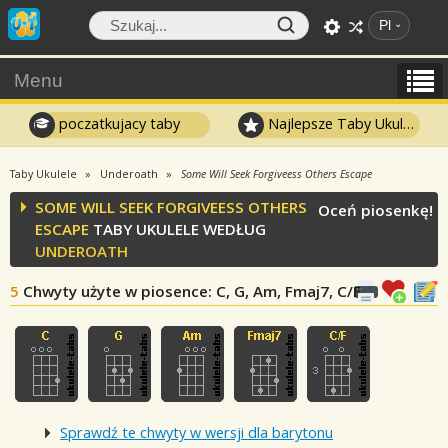
Pl
Menu
poczatkujacy taby
Najlepsze Taby Ukulele
Taby Ukulele
Underoath
Some Will Seek Forgiveess Others Escape
SOME WILL SEEK FORGIVEESS OTHERS
Oceń piosenkę!
ESCAPE
TABY UKULELE WEDŁUG
UNDEROATH
5
Chwyty użyte w piosence
: C, G, Am, Fmaj7, C/F
Sprawdź te chwyty w wersji dla barytonu