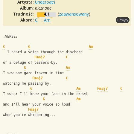
Artysta:
Underoath
Album:
nieznane
Trudność:
4.1
(
zaawansowany
)
Akord:
C
,
Am
Chwyty
:VERSE:
C
G
Am
  I heard a voice through the dischord 
Fmaj7
C
of a deluge of passers-by. 
G
Am
I saw one gaze frozen in time 
Fmaj7
C
watching me passing by. 
G
Am
Fmaj7
C
I swear I'll know your face in the crowd, 
G
Am
and I'll hear your voice so loud 
Fmaj7
when you're whispering... 