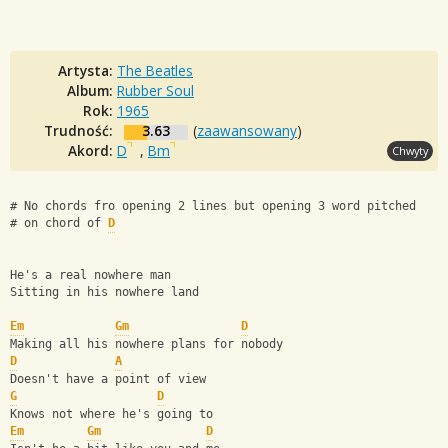
Artysta:
The Beatles
Album:
Rubber Soul
Rok:
1965
Trudność:
3.63
(
zaawansowany
)
Akord:
D
,
Bm
Chwyty
# No chords fro opening 2 lines but opening 3 word pitched 
# on chord of 
D
He's a real nowhere man
Sitting in his nowhere land
Em
Gm
D
Making all his nowhere plans for nobody
D
A
Doesn't have a point of view
G
D
Knows not where he's going to
Em
Gm
D