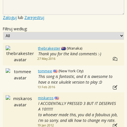
Zaloguj
lub
Zarejestruj
Filtruj według:
thebrakester
(Wanaka)
Thank you for the kind comments :-)
27 May 2016
tommee
(New York City)
This song is fantastic, and it is awesome to
have a nice ukulele version to play :D
13 Feb 2016
miskaros
I ACCIDENTALLY PRESSED 3 BUT IT DESERVES
A 10!!!!!!
to whoever made this, you did a fabulous job,
i'm so sorry. and idk how to change my rate.
19 Jan 2012