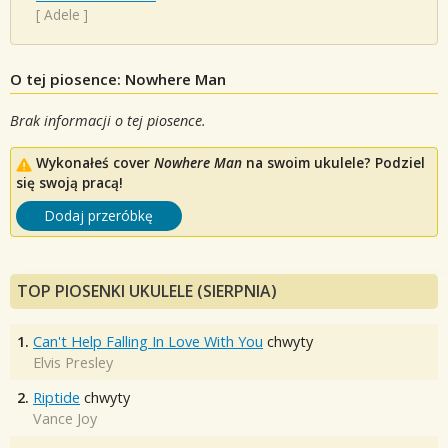
[
Adele
]
O tej piosence: Nowhere Man
Brak informacji o tej piosence.
Wykonałeś cover
Nowhere Man
na swoim ukulele? Podziel
się swoją pracą!
Dodaj przeróbkę
TOP PIOSENKI UKULELE (SIERPNIA)
1.
Can't Help Falling In Love With You
chwyty
Elvis Presley
2.
Riptide
chwyty
Vance Joy