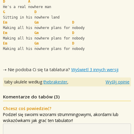
D
A
He's a real nowhere man
G
D
Sitting in his nowhere land
Em
Gm
D
Making all his nowhere plans for nobody
Em
Gm
D
Making all his nowhere plans for nobody
Em
Gm
D
Making all his nowhere plans for nobody
⇢ Nie podoba Ci się ta tablatura?
Wyświetl 3 innych wersji
taby ukulele według
thebrakester
,
Wyślij opinie
Komentarze do tabów (
3
)
Chcesz coś powiedzieć?
Podziel się swoimi wzorami strummingowymi, akordami lub
wskazówkami jak grać ten tabulator!