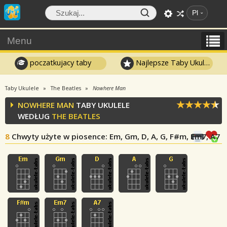
Pl
Menu
poczatkujacy taby
Najlepsze Taby Ukulele
Taby Ukulele
The Beatles
Nowhere Man
NOWHERE MAN
TABY UKULELE
WEDŁUG
THE BEATLES
8
Chwyty użyte w piosence
: Em, Gm, D, A, G, F#m, Em7, A7