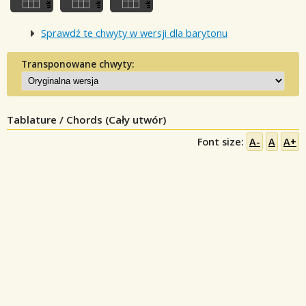
Sprawdź te chwyty w wersji dla barytonu
Transponowane chwyty:
Tablature / Chords (Cały utwór)
Font size:
A-
A
A+