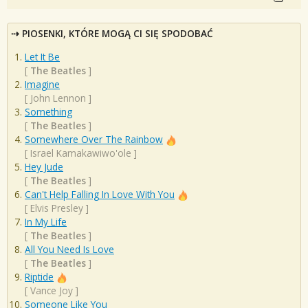
PIOSENKI, KTÓRE MOGĄ CI SIĘ SPODOBAĆ
Let It Be
[
The Beatles
]
Imagine
[
John Lennon
]
Something
[
The Beatles
]
Somewhere Over The Rainbow
[
Israel Kamakawiwo'ole
]
Hey Jude
[
The Beatles
]
Can't Help Falling In Love With You
[
Elvis Presley
]
In My Life
[
The Beatles
]
All You Need Is Love
[
The Beatles
]
Riptide
[
Vance Joy
]
Someone Like You