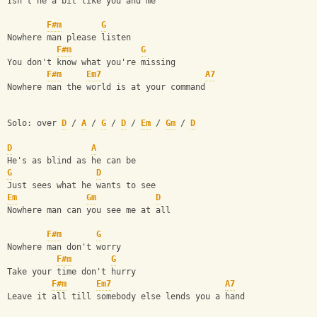
Isn't he a bit like you and me
F#m
G
Nowhere man please listen 
F#m
G
You don't know what you're missing
F#m
Em7
A7
Nowhere man the world is at your command
Solo: over 
D
 / 
A
 / 
G
 / 
D
 / 
Em
 / 
Gm
 / 
D
D
A
He's as blind as he can be
G
D
Just sees what he wants to see
Em
Gm
D
Nowhere man can you see me at all
F#m
G
Nowhere man don't worry
F#m
G
Take your time don't hurry
F#m
Em7
A7
Leave it all till somebody else lends you a hand