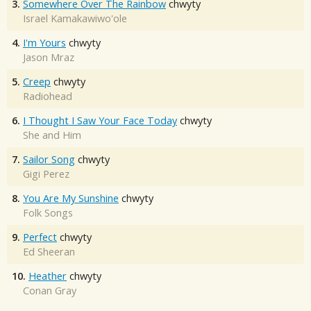
3.
Somewhere Over The Rainbow
chwyty
Israel Kamakawiwo'ole
4.
I'm Yours
chwyty
Jason Mraz
5.
Creep
chwyty
Radiohead
6.
I Thought I Saw Your Face Today
chwyty
She and Him
7.
Sailor Song
chwyty
Gigi Perez
8.
You Are My Sunshine
chwyty
Folk Songs
9.
Perfect
chwyty
Ed Sheeran
10.
Heather
chwyty
Conan Gray