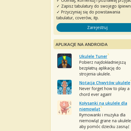
✓ Oceniaj, komentuj i poznawaj przyjac
✓ Zapisz tabulatury do swojego śpiewn
✓ Przyczyniaj się do powstawania
tabulatur, coverów, itp.
Zarejestruj
APLIKACJE NA ANDROIDA
Ukulele Tuner
Pobierz najdokładniejszą
bezpłatną aplikację do
strojenia ukulele.
Notacja Chwytów ukulele
Never forget how to play a
chord ever again!
Kołysanki na ukulele dla
niemowląt
Rymowanki i muzyka dla
niemowląt grane na ukulele
aby pomóc dziecku zasnąć :