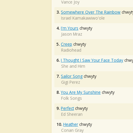
Vance Joy
3.
Somewhere Over The Rainbow
chwyt
Israel Kamakawiwo'ole
4.
I'm Yours
chwyty
Jason Mraz
5.
Creep
chwyty
Radiohead
6.
I Thought I Saw Your Face Today
chwy
She and Him
7.
Sailor Song
chwyty
Gigi Perez
8.
You Are My Sunshine
chwyty
Folk Songs
9.
Perfect
chwyty
Ed Sheeran
10.
Heather
chwyty
Conan Gray