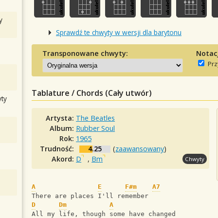
y
Sprawdź te chwyty w wersji dla barytonu
Transponowane chwyty:
Notac
Prz
Tablature / Chords (Cały utwór)
ty
Artysta:
The Beatles
Album:
Rubber Soul
Rok:
1965
Trudność:
4.25
(
zaawansowany
)
Akord:
D
,
Bm
Chwyty
A
E
F#m
A7
There are places I'll remember
D
Dm
A
All my life, though some have changed 