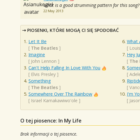
what is a good strumming pattern for this song?
22 May 2013
PIOSENKI, KTÓRE MOGĄ CI SIĘ SPODOBAĆ
Let It Be
What 
[
The Beatles
]
[
Loui
Imagine
Hey J
[
John Lennon
]
[
The 
Can't Help Falling In Love With You
Someo
[
Elvis Presley
]
[
Adel
Something
Riptid
[
The Beatles
]
[
Vanc
Somewhere Over The Rainbow
I'm Yo
[
Israel Kamakawiwo'ole
]
[
Jaso
O tej piosence: In My Life
Brak informacji o tej piosence.