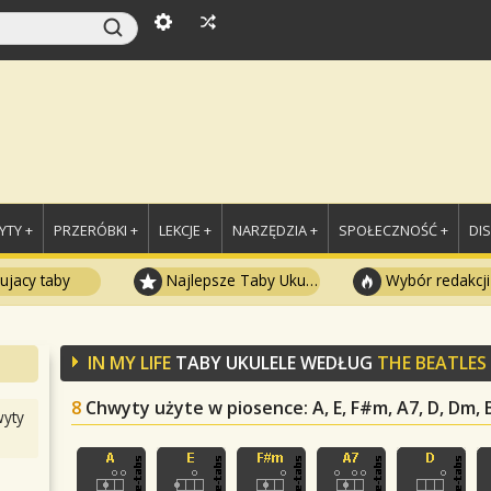
TY +
PRZERÓBKI +
LEKCJE +
NARZĘDZIA +
SPOŁECZNOŚĆ +
DI
ujacy taby
Najlepsze Taby Ukulele
Wybór redakcji
IN MY LIFE
TABY UKULELE WEDŁUG
THE BEATLES
8
Chwyty użyte w piosence
: A, E, F#m, A7, D, Dm,
yty