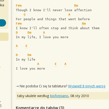
iół
ika
F#m
Bm
Though I know I'll never lose affection
G
A
For people and things that went before 
F#m
Bm
I know I'll often stop and think about them
D
Dm
A
In my life, I love you more
A
E
D
Dm
In my life
A
E
A
I love you more
⇢ Nie podoba Ci się ta tablatura?
Wyświetl 8 innych wersji
taby ukulele według
bisforpiano
,
08 sty 2010
,
)
Komentarze do tabów (
3
)