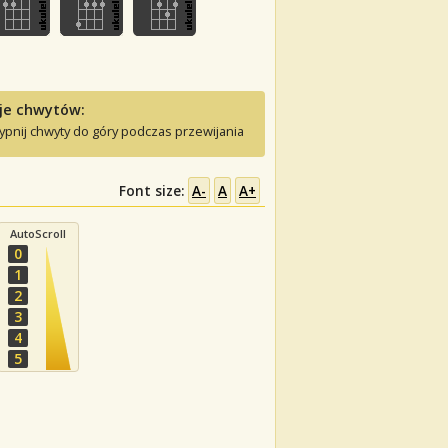
je chwytów:
ypnij chwyty do góry podczas przewijania
Font size:
A-
A
A+
AutoScroll
0
1
2
3
4
5