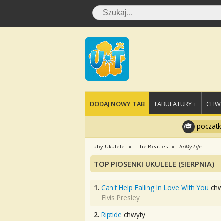
DODAJ NOWY TAB
TABULATURY +
CHWY
poczatk
Taby Ukulele
The Beatles
In My Life
TOP PIOSENKI UKULELE (SIERPNIA)
1.
Can't Help Falling In Love With You
chw
Elvis Presley
2.
Riptide
chwyty