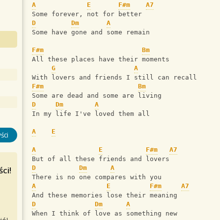
A
E
F#m
A7
Some forever, not for better
D
Dm
A
Some have gone and some remain
F#m
Bm
All these places have their moments
G
A
With lovers and friends I still can recall
F#m
Bm
Some are dead and some are living
D
Dm
A
In my life I've loved them all
A
E
ści
A
E
F#m
A7
But of all these friends and lovers
D
Dm
A
ci!
There is no one compares with you
A
E
F#m
A7
And these memories lose their meaning
D
Dm
A
When I think of love as something new