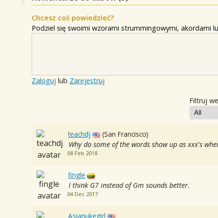
Chcesz coś powiedzieć?
Podziel się swoimi wzorami strummingowymi, akordami lu
Zaloguj
lub
Zarejestruj
Filtruj w
teachdj
(San Francisco)
Why do some of the words show up as xxx's when I
08 Feb 2018
fingle
I think G7 instead of Gm sounds better.
04 Dec 2017
Asianukegirl