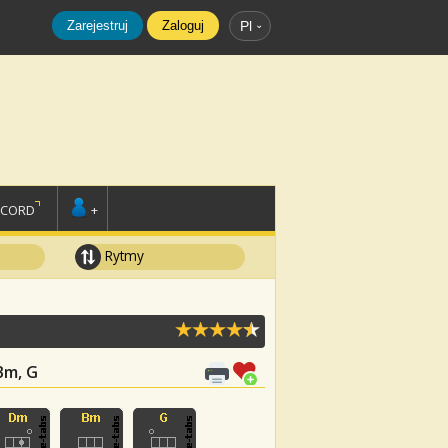
Zarejestruj
Zaloguj
Pl
SCORD
+
Rytmy
 Bm, G