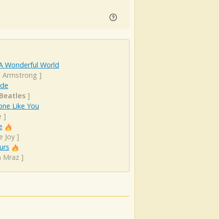
A Wonderful World
s Armstrong
]
ude
Beatles
]
ne Like You
e
]
e
e Joy
]
urs
n Mraz
]