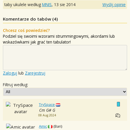
taby ukulele według
MNIS
,
13 sie 2014
Wyślij opinie
Komentarze do tabów (
4
)
Chcesz coś powiedzieć?
Podziel się swoimi wzorami strummingowymi, akordami lub
wskazówkami jak grać ten tabulator!
Zaloguj
lub
Zarejestruj
Filtruj według:
TrySpace
Cm G# G
08 Aug 2024
Amic
(Bari)