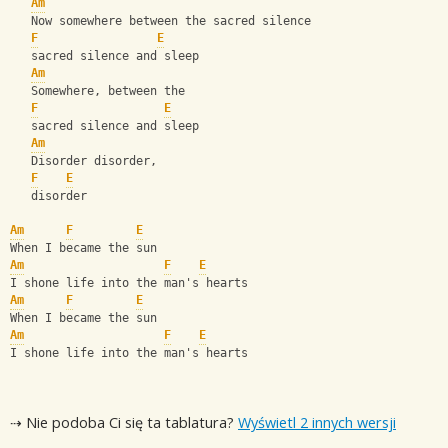
Am
   Now somewhere between the sacred silence
F
E
   sacred silence and sleep
Am
   Somewhere, between the 
F
E
   sacred silence and sleep
Am
   Disorder disorder, 
F
E
   disorder
Am
F
E
When I became the sun
Am
F
E
I shone life into the man's hearts
Am
F
E
When I became the sun
Am
F
E
I shone life into the man's hearts
⇢ Nie podoba Ci się ta tablatura?
Wyświetl 2 innych wersji