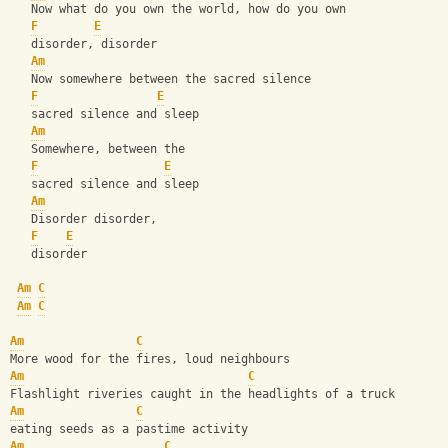
   Now what do you own the world, how do you own
F
E
   disorder, disorder
Am
   Now somewhere between the sacred silence
F
E
   sacred silence and sleep
Am
   Somewhere, between the 
F
E
   sacred silence and sleep
Am
   Disorder disorder, 
F
E
   disorder
Am
C
Am
C
Am
C
More wood for the fires, loud neighbours
Am
C
Flashlight riveries caught in the headlights of a truck
Am
C
eating seeds as a pastime activity
Am
C