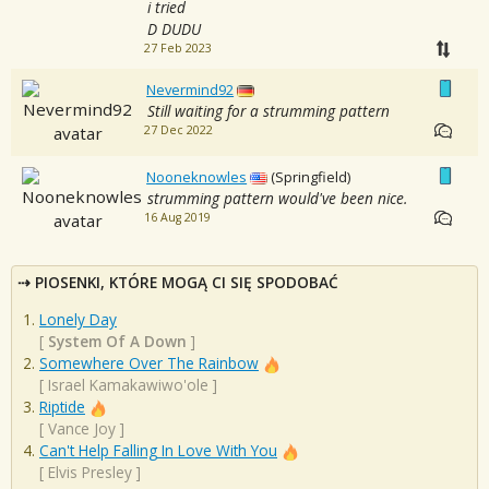
i tried
D DUDU
27 Feb 2023
Nevermind92
Still waiting for a strumming pattern
27 Dec 2022
Nooneknowles
(Springfield)
strumming pattern would've been nice.
16 Aug 2019
PIOSENKI, KTÓRE MOGĄ CI SIĘ SPODOBAĆ
Lonely Day
[
System Of A Down
]
Somewhere Over The Rainbow
[
Israel Kamakawiwo'ole
]
Riptide
[
Vance Joy
]
Can't Help Falling In Love With You
[
Elvis Presley
]