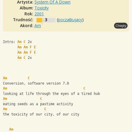
Artysta:
System Of A Down
Album:
Toxicity
Rok:
2001
Trudność:
3
(
poczatkujacy
)
Akord:
Am
Chwyty
Intro: 
Am
C
 2x 
Am
Am
F
E
Am
Am
F
E
Am
C
 2x
Am
C
Conversion, software version 7.0
Am
C
looking at life through the eyes of a tired hub
Am
C
eating seeds as a pastime activity
Am
C
the toxicity of our city, of our city
Am