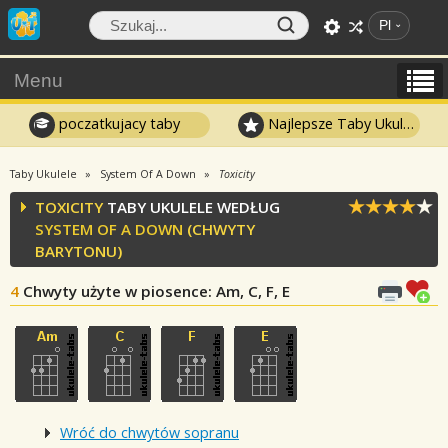
Pl
Menu
poczatkujacy taby
Najlepsze Taby Ukulele
Taby Ukulele
System Of A Down
Toxicity
TOXICITY
TABY UKULELE WEDŁUG
SYSTEM OF A DOWN
(CHWYTY
BARYTONU)
4
Chwyty użyte w piosence
: Am, C, F, E
Wróć do chwytów sopranu