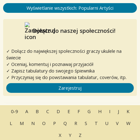
Wyświetlanie wszystkich: Popularni Artyści
Dołącz do naszej społeczności!
✓ Dołącz do największej społeczności graczy ukulele na
świecie
✓ Oceniaj, komentuj i poznawaj przyjaciół
✓ Zapisz tabulatury do swojego śpiewnika
✓ Przyczyniaj się do powstawania tabulatur, coverów, itp.
Zarejestruj
0-9
A
B
C
D
E
F
G
H
I
J
K
L
M
N
O
P
Q
R
S
T
U
V
W
X
Y
Z