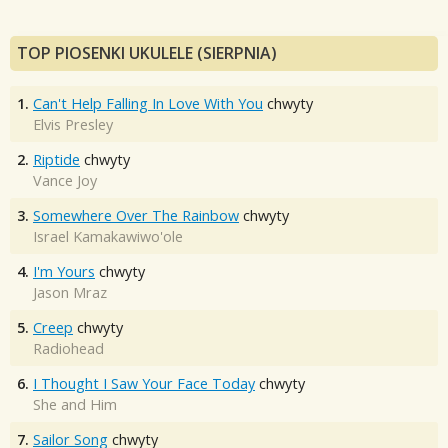
TOP PIOSENKI UKULELE (SIERPNIA)
1.
Can't Help Falling In Love With You
chwyty
Elvis Presley
2.
Riptide
chwyty
Vance Joy
3.
Somewhere Over The Rainbow
chwyty
Israel Kamakawiwo'ole
4.
I'm Yours
chwyty
Jason Mraz
5.
Creep
chwyty
Radiohead
6.
I Thought I Saw Your Face Today
chwyty
She and Him
7.
Sailor Song
chwyty