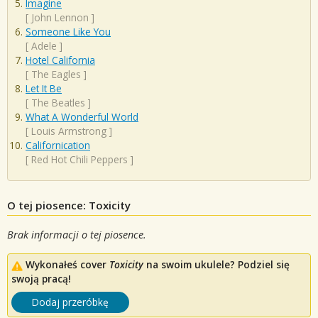
Imagine
[
John Lennon
]
Someone Like You
[
Adele
]
Hotel California
[
The Eagles
]
Let It Be
[
The Beatles
]
What A Wonderful World
[
Louis Armstrong
]
Californication
[
Red Hot Chili Peppers
]
O tej piosence: Toxicity
Brak informacji o tej piosence.
Wykonałeś cover
Toxicity
na swoim ukulele? Podziel się
swoją pracą!
Dodaj przeróbkę