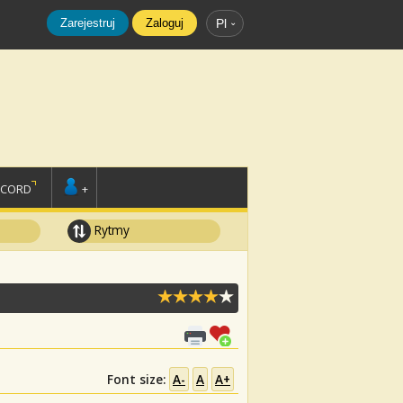
Zarejestruj
Zaloguj
Pl
SCORD
+
Rytmy
Font size:
A-
A
A+