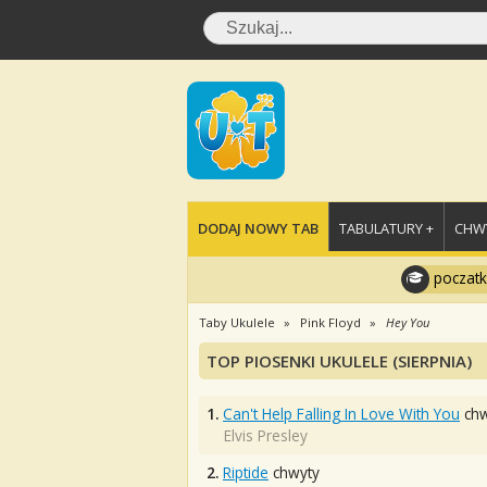
DODAJ NOWY TAB
TABULATURY +
CHWY
poczatk
Taby Ukulele
Pink Floyd
Hey You
TOP PIOSENKI UKULELE (SIERPNIA)
1.
Can't Help Falling In Love With You
chw
Elvis Presley
2.
Riptide
chwyty