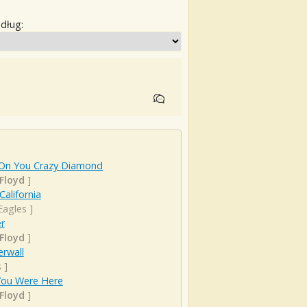
edług:
 On You Crazy Diamond
 Floyd
]
California
Eagles
]
r
 Floyd
]
rwall
s
]
You Were Here
 Floyd
]