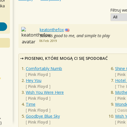
iół
ika
Filtruj w
keatonthefox
Sounds good to me, and simple to play
06 Feb 2019
PIOSENKI, KTÓRE MOGĄ CI SIĘ SPODOBAĆ
Comfortably Numb
Shine
[
Pink Floyd
]
[
Pink
Hey You
Hotel 
[
Pink Floyd
]
[
The 
Wish You Were Here
Mothe
[
Pink Floyd
]
[
Pink
Time
Wonde
[
Pink Floyd
]
[
Oasi
Goodbye Blue Sky
Wish 
,
[
Pink Floyd
]
[
Pink
)