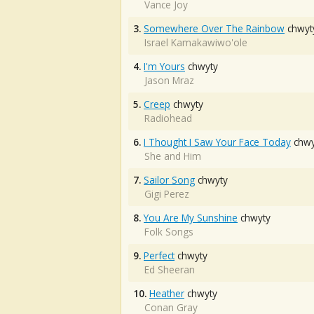
Vance Joy
3.
Somewhere Over The Rainbow
chwyt
Israel Kamakawiwo'ole
4.
I'm Yours
chwyty
Jason Mraz
5.
Creep
chwyty
Radiohead
6.
I Thought I Saw Your Face Today
chwy
She and Him
7.
Sailor Song
chwyty
Gigi Perez
8.
You Are My Sunshine
chwyty
Folk Songs
9.
Perfect
chwyty
Ed Sheeran
10.
Heather
chwyty
Conan Gray