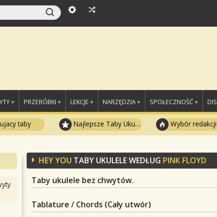
TY +
PRZERÓBKI +
LEKCJE +
NARZĘDZIA +
SPOŁECZNOŚĆ +
DI
ujacy taby
Najlepsze Taby Ukulele
Wybór redakcji
HEY YOU
TABY UKULELE WEDŁUG
PINK FLOYD
Taby ukulele bez chwytów.
yty
Tablature / Chords (Cały utwór)