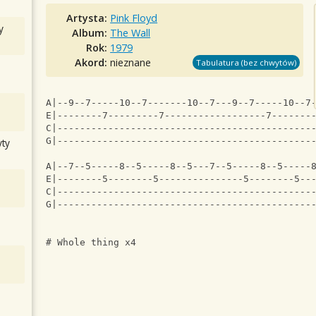
Artysta:
Pink Floyd
y
Album:
The Wall
Rok:
1979
Akord:
nieznane
Tabulatura (bez chwytów)
A|--9--7-----10--7-------10--7---9--7-----10--7
E|--------7---------7------------------7-------
C|---------------------------------------------
G|---------------------------------------------
ty
A|--7--5-----8--5-----8--5---7--5-----8--5-----
E|--------5--------5---------------5--------5--
C|---------------------------------------------
G|---------------------------------------------
# Whole thing x4