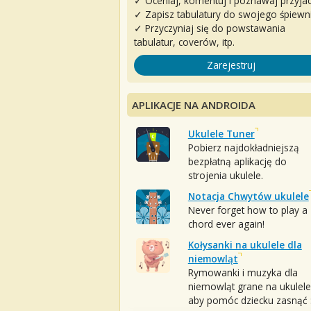
✓ Oceniaj, komentuj i poznawaj przyjac
✓ Zapisz tabulatury do swojego śpiewn
✓ Przyczyniaj się do powstawania
tabulatur, coverów, itp.
Zarejestruj
APLIKACJE NA ANDROIDA
Ukulele Tuner
Pobierz najdokładniejszą
bezpłatną aplikację do
strojenia ukulele.
Notacja Chwytów ukulele
Never forget how to play a
chord ever again!
Kołysanki na ukulele dla
niemowląt
Rymowanki i muzyka dla
niemowląt grane na ukulele
aby pomóc dziecku zasnąć :