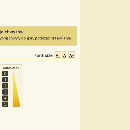
je chwytów:
ypnij chwyty do góry podczas przewijania
Font size:
A-
A
A+
AutoScroll
0
1
2
3
4
5