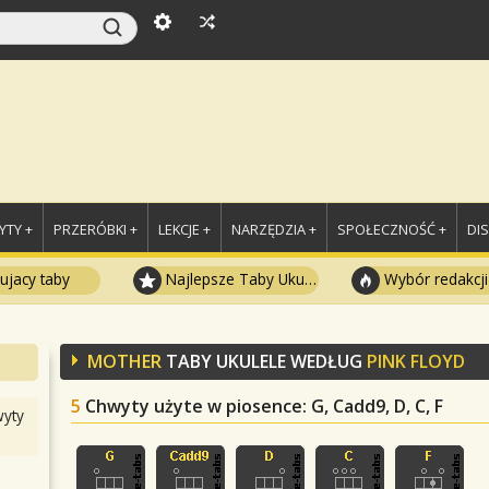
TY +
PRZERÓBKI +
LEKCJE +
NARZĘDZIA +
SPOŁECZNOŚĆ +
DI
ujacy taby
Najlepsze Taby Ukulele
Wybór redakcji
MOTHER
TABY UKULELE WEDŁUG
PINK FLOYD
5
Chwyty użyte w piosence
: G, Cadd9, D, C, F
yty