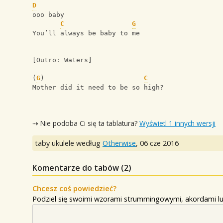
D
ooo baby
C
G
You’ll always be baby to me
[Outro: Waters]
(
G
)                         
C
Mother did it need to be so high?
⇢ Nie podoba Ci się ta tablatura?
Wyświetl 1 innych wersji
taby ukulele według
Otherwise
,
06 cze 2016
Komentarze do tabów (
2
)
Chcesz coś powiedzieć?
Podziel się swoimi wzorami strummingowymi, akordami lu