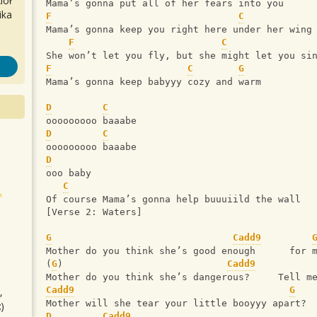
iół
Mama’s gonna put all of her fears into you
ika
F
C
Mama’s gonna keep you right here under her wing
F
C
She won’t let you fly, but she might let you si
F
C
G
Mama’s gonna keep babyyy cozy and warm
D
C
ooooooooo baaabe
D
C
ooooooooo baaabe
D
ooo baby
C
Of course Mama’s gonna help buuuiild the wall
[Verse 2: Waters]
G
Cadd9
Mother do you think she’s good enough      for 
(
G
)                             
Cadd9
Mother do you think she’s dangerous?     Tell m
Cadd9
G
,
Mother will she tear your little booyyy apart?
)
D
Cadd9