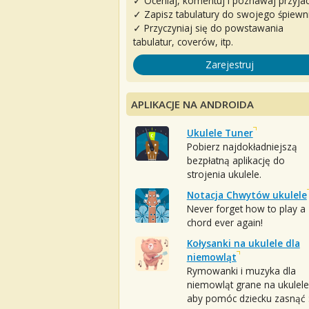
✓ Oceniaj, komentuj i poznawaj przyjac
✓ Zapisz tabulatury do swojego śpiewn
✓ Przyczyniaj się do powstawania
tabulatur, coverów, itp.
Zarejestruj
APLIKACJE NA ANDROIDA
Ukulele Tuner
Pobierz najdokładniejszą
bezpłatną aplikację do
strojenia ukulele.
Notacja Chwytów ukulele
Never forget how to play a
chord ever again!
Kołysanki na ukulele dla
niemowląt
Rymowanki i muzyka dla
niemowląt grane na ukulele
aby pomóc dziecku zasnąć :