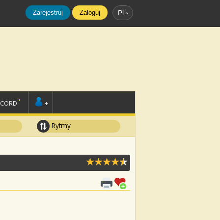
Zarejestruj
Zaloguj
Pl
SCORD
+
Rytmy