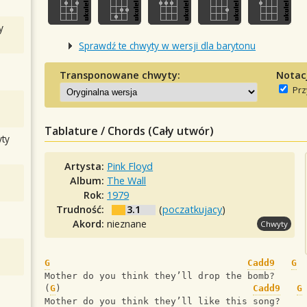
y
Sprawdź te chwyty w wersji dla barytonu
Transponowane chwyty:
Notac
Prz
Tablature / Chords (Cały utwór)
ty
Artysta:
Pink Floyd
Album:
The Wall
Rok:
1979
Trudność:
3.1
(
poczatkujacy
)
Akord:
nieznane
Chwyty
G
Cadd9
G
Mother do you think they’ll drop the bomb?
(
G
)                                   
Cadd9
G
Mother do you think they’ll like this song?