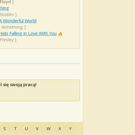
 Floyd
]
hing
Beatles
]
A Wonderful World
s Armstrong
]
Help Falling In Love With You
 Presley
]
 się swoją pracą!
S
T
U
V
W
X
Y