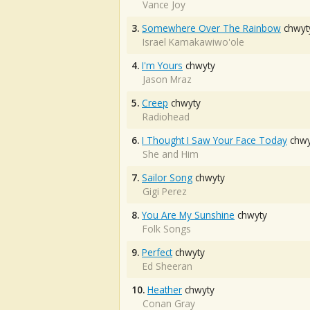
Vance Joy
3.
Somewhere Over The Rainbow
chwyt
Israel Kamakawiwo'ole
4.
I'm Yours
chwyty
Jason Mraz
5.
Creep
chwyty
Radiohead
6.
I Thought I Saw Your Face Today
chwy
She and Him
7.
Sailor Song
chwyty
Gigi Perez
8.
You Are My Sunshine
chwyty
Folk Songs
9.
Perfect
chwyty
Ed Sheeran
10.
Heather
chwyty
Conan Gray