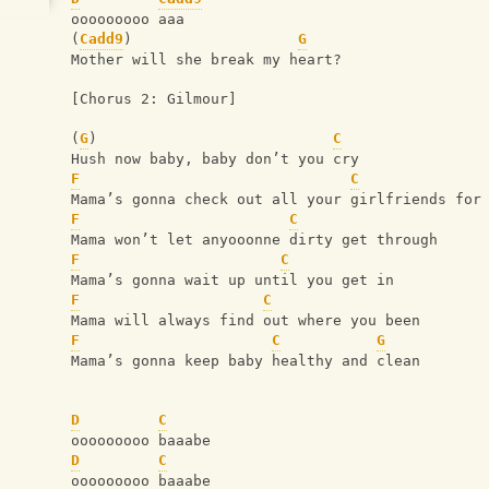
ooooooooo aaa
(
Cadd9
)                   
G
Mother will she break my heart?
[Chorus 2: Gilmour]
(
G
)                           
C
Hush now baby, baby don’t you cry
F
C
Mama’s gonna check out all your girlfriends for
F
C
Mama won’t let anyooonne dirty get through
F
C
Mama’s gonna wait up until you get in
F
C
Mama will always find out where you been
F
C
G
Mama’s gonna keep baby healthy and clean
D
C
ooooooooo baaabe
D
C
ooooooooo baaabe