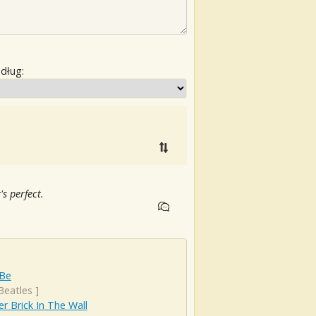
edług:
's perfect.
 Be
Beatles
]
r Brick In The Wall