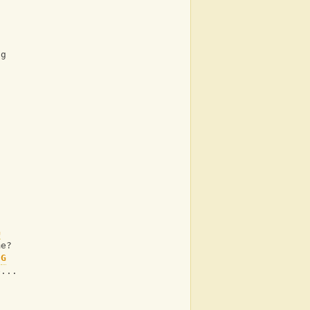
ng
G
me?
G
e...