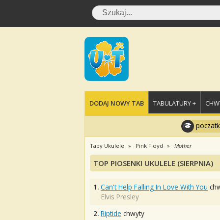
DODAJ NOWY TAB
TABULATURY +
CHWY
poczatk
Taby Ukulele
Pink Floyd
Mother
TOP PIOSENKI UKULELE (SIERPNIA)
1.
Can't Help Falling In Love With You
chw
Elvis Presley
2.
Riptide
chwyty