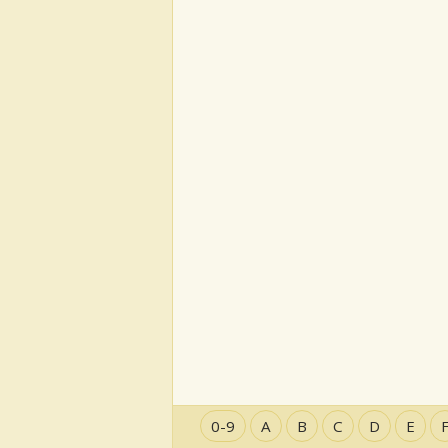
0-9
A
B
C
D
E