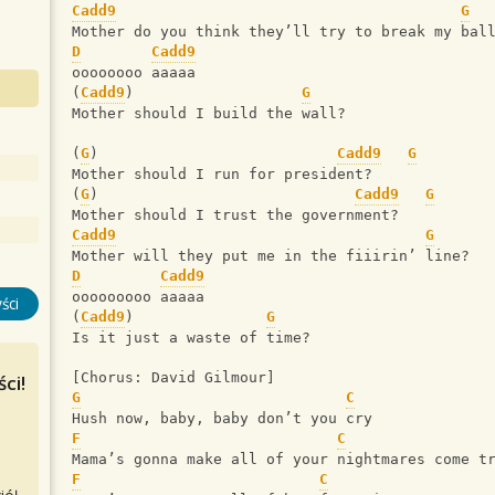
Cadd9
G
Mother do you think they’ll try to break my bal
D
Cadd9
oooooooo aaaaa  
(
Cadd9
)                   
G
Mother should I build the wall?
(
G
)                           
Cadd9
G
Mother should I run for president?
(
G
)                             
Cadd9
G
Mother should I trust the government?
Cadd9
G
Mother will they put me in the fiiirin’ line?
D
Cadd9
ooooooooo aaaaa
ści
(
Cadd9
)               
G
Is it just a waste of time?
[Chorus: David Gilmour]
ci!
G
C
Hush now, baby, baby don’t you cry
F
C
Mama’s gonna make all of your nightmares come t
F
C