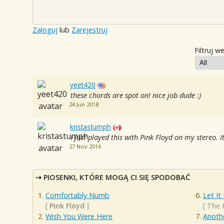
Zaloguj
lub
Zarejestruj
Filtruj w
yeet420
these chords are spot on! nice job dude :)
24 Jun 2018
kristastumph
I just played this with Pink Floyd on my stereo. It
27 Nov 2016
PIOSENKI, KTÓRE MOGĄ CI SIĘ SPODOBAĆ
Comfortably Numb
Let It
[
Pink Floyd
]
[
The 
Wish You Were Here
Anothe