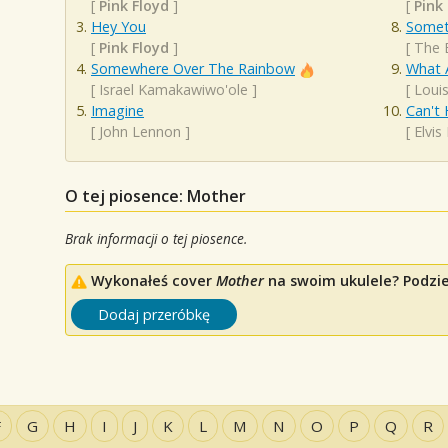
[
Pink Floyd
]
[
Pink
Hey You
Somet
[
Pink Floyd
]
[
The 
Somewhere Over The Rainbow
What 
[
Israel Kamakawiwo'ole
]
[
Loui
Imagine
Can't 
[
John Lennon
]
[
Elvis
O tej piosence: Mother
Brak informacji o tej piosence.
Wykonałeś cover
Mother
na swoim ukulele? Podziel
Dodaj przeróbkę
F
G
H
I
J
K
L
M
N
O
P
Q
R