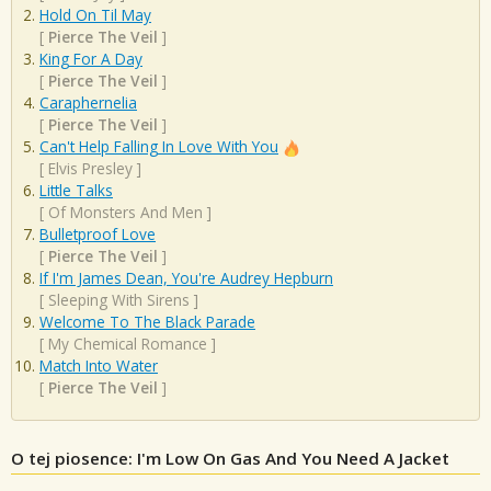
Hold On Til May
[
Pierce The Veil
]
King For A Day
[
Pierce The Veil
]
Caraphernelia
[
Pierce The Veil
]
Can't Help Falling In Love With You
[
Elvis Presley
]
Little Talks
[
Of Monsters And Men
]
Bulletproof Love
[
Pierce The Veil
]
If I'm James Dean, You're Audrey Hepburn
[
Sleeping With Sirens
]
Welcome To The Black Parade
[
My Chemical Romance
]
Match Into Water
[
Pierce The Veil
]
O tej piosence: I'm Low On Gas And You Need A Jacket