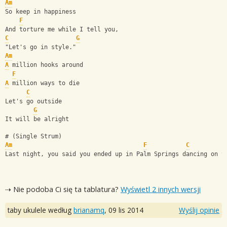
Am
So keep in happiness
F
And torture me while I tell you,
C
G
"Let's go in style."
Am
A
 million hooks around
F
A
 million ways to die
C
Let's go outside
G
It will be alright
# (Single Strum)
Am
F
C
Last night, you said you ended up in Palm Springs dancing on t
⇢ Nie podoba Ci się ta tablatura?
Wyświetl 2 innych wersji
taby ukulele według
brianamq
,
09 lis 2014
Wyślij opinie