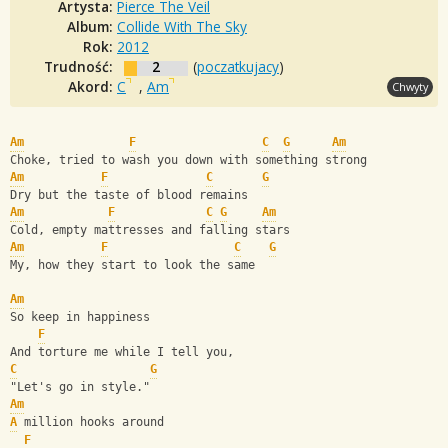
Artysta:
Pierce The Veil
Album:
Collide With The Sky
Rok:
2012
Trudność:
2
(
poczatkujacy
)
Akord:
C
,
Am
Chwyty
Am
F
C
G
Am
Choke, tried to wash you down with something strong
Am
F
C
G
Dry but the taste of blood remains
Am
F
C
G
Am
Cold, empty mattresses and falling stars
Am
F
C
G
My, how they start to look the same
Am
So keep in happiness
F
And torture me while I tell you,
C
G
"Let's go in style."
Am
A
 million hooks around
F