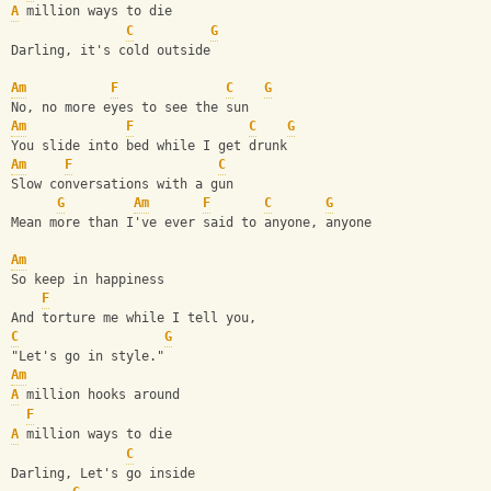
A
 million ways to die
C
G
Darling, it's cold outside
Am
F
C
G
No, no more eyes to see the sun
Am
F
C
G
You slide into bed while I get drunk
Am
F
C
Slow conversations with a gun
G
Am
F
C
G
Mean more than I've ever said to anyone, anyone
Am
So keep in happiness
F
And torture me while I tell you,
C
G
"Let's go in style."
Am
A
 million hooks around
F
A
 million ways to die
C
Darling, Let's go inside