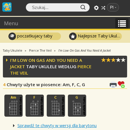
Pl
Menu
poczatkujacy taby
Najlepsze Taby Ukulele
Taby Ukulele
Pierce The Veil
I'm Low On Gas And You Need A Jacket
I'M LOW ON GAS AND YOU NEED A
JACKET
TABY UKULELE WEDŁUG
PIERCE
THE VEIL
4
Chwyty użyte w piosence
: Am, F, C, G
Sprawdź te chwyty w wersji dla barytonu