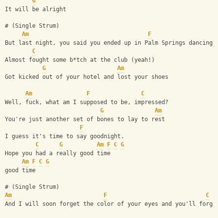
G
It will be alright
# (Single Strum)
Am
F
But last night, you said you ended up in Palm Springs dancing 
C
Almost fought some b*tch at the club (yeah!)
G
Am
Got kicked out of your hotel and lost your shoes
Am
F
C
Well, fuck, what am I supposed to be, impressed?
G
Am
You're just another set of bones to lay to rest
F
I guess it's time to say goodnight.
C
G
Am
F
C
G
Hope you had a really good time
Am
F
C
G
good time
# (Single Strum)
Am
F
C
And I will soon forget the color of your eyes and you'll forge