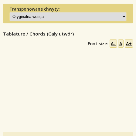
Transponowane chwyty:
Tablature / Chords (Cały utwór)
Font size:
A-
A
A+