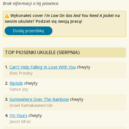
Brak informacji o tej piosence.
Wykonałeś cover
I'm Low On Gas And You Need A Jacket
na
swoim ukulele? Podziel się swoją pracą!
Dodaj przeróbkę
TOP PIOSENKI UKULELE (SIERPNIA)
1.
Can't Help Falling In Love With You
chwyty
Elvis Presley
2.
Riptide
chwyty
Vance Joy
3.
Somewhere Over The Rainbow
chwyty
Israel Kamakawiwo'ole
4.
I'm Yours
chwyty
Jason Mraz