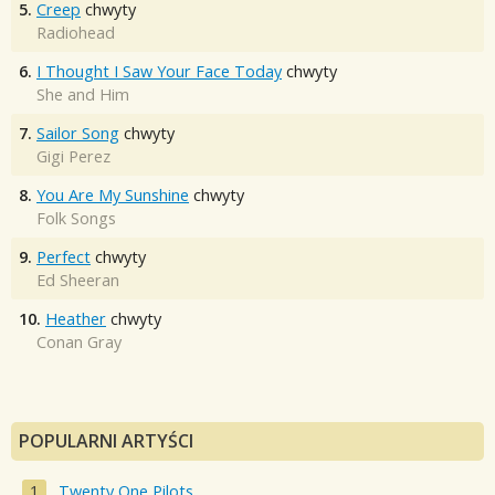
5.
Creep
chwyty
Radiohead
6.
I Thought I Saw Your Face Today
chwyty
She and Him
7.
Sailor Song
chwyty
Gigi Perez
8.
You Are My Sunshine
chwyty
Folk Songs
9.
Perfect
chwyty
Ed Sheeran
10.
Heather
chwyty
Conan Gray
POPULARNI ARTYŚCI
Twenty One Pilots