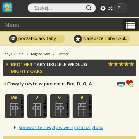
Pl
Menu
poczatkujacy taby
Najlepsze Taby Ukulele
Taby Ukulele
Mighty Oaks
Brother
BROTHER
TABY UKULELE WEDŁUG
MIGHTY OAKS
4
Chwyty użyte w piosence
: Bm, D, G, A
Sprawdź te chwyty w wersji dla barytonu