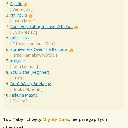
Riptide
[
Vance Joy
]
I'm Yours
[
Jason Mraz
]
Can't Help Falling In Love With You
[
Elvis Presley
]
Little Talks
[
Of Monsters And Men
]
Somewhere Over The Rainbow
[
Israel Kamakawiwo'ole
]
Imagine
[
John Lennon
]
Soul Sister (beginner)
[
Train
]
Don't Worry Be Happy
[
Bobby Mcferrin
]
Hakuna Matata
[
Disney
]
Top Taby i chwyty
Mighty Oaks
, nie przegap tych
utworów!