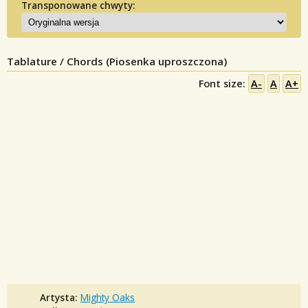
Transponowane chwyty:
Tablature / Chords (Piosenka uproszczona)
Font size:
A-
A
A+
Artysta:
Mighty Oaks