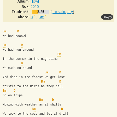
Album:
Howl
Rok:
2015
Trudność:
3.25
(
poczatkujacy
)
Akord:
D
,
Bm
Chwyty
Bm
D
We had hooowl
Bm
D
we had run around
Bm
In the summer in the nighttime
D
We made no sound
Bm
D
And deep in the forest we get lost
Bm
D
Whistle to the Birds as they call
Bm
D
Go on trips
Bm
D
Moving with weather as it shifts
Bm
D
We took to the seas and let it drift