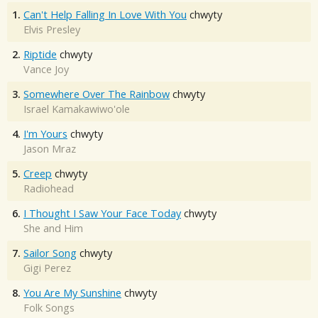
1.
Can't Help Falling In Love With You
chwyty
Elvis Presley
2.
Riptide
chwyty
Vance Joy
3.
Somewhere Over The Rainbow
chwyty
Israel Kamakawiwo'ole
4.
I'm Yours
chwyty
Jason Mraz
5.
Creep
chwyty
Radiohead
6.
I Thought I Saw Your Face Today
chwyty
She and Him
7.
Sailor Song
chwyty
Gigi Perez
8.
You Are My Sunshine
chwyty
Folk Songs