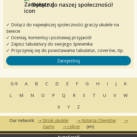
Dołącz do naszej społeczności!
✓ Dołącz do największej społeczności graczy ukulele na
świecie
✓ Oceniaj, komentuj i poznawaj przyjaciół
✓ Zapisz tabulatury do swojego śpiewnika
✓ Przyczyniaj się do powstawania tabulatur, coverów, itp.
Zarejestruj
0-9
A
B
C
D
E
F
G
H
I
J
K
L
M
N
O
P
Q
R
S
T
U
V
W
X
Y
Z
Our network:
Stroik ukulele
Notacja Chwytów
Gamy
Lekcje
(en)