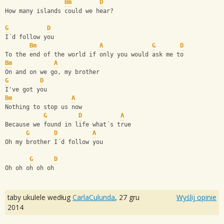
Bm
D
How many islands could we hear?
G
D
I´d follow you
Bm
A
G
D
To the end of the world if only you would ask me to
Bm
A
On and on we go, my brother
G
D
I've got you
Bm
A
Nothing to stop us now
G
D
A
Because we found in life what´s true
G
D
A
Oh my brother I´d follow you
G
D
Oh oh oh oh oh
taby ukulele według
CarlaCulunda
,
27 gru
Wyślij opinie
2014