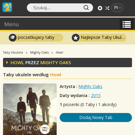
Pl
Menu
poczatkujacy taby
Najlepsze Taby Ukulele
Taby Ukulele
Mighty Oaks
Howl
HOWL
PRZEZ
MIGHTY OAKS
Taby ukulele według
Howl
Artysta :
Mighty Oaks
Daty wydania :
2015
1
piosenki (0 Taby i 1 akordy)
Dodaj Nowy Tab