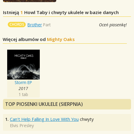
Istnieją
1
Howl
Taby i chwyty ukulele w bazie danych
CHORDS
Brother
Part
Oceń piosenkę!
Więcej albumów od
Mighty Oaks
Storm EP
2017
1 tab
TOP PIOSENKI UKULELE (SIERPNIA)
1.
Can't Help Falling In Love With You
chwyty
Elvis Presley