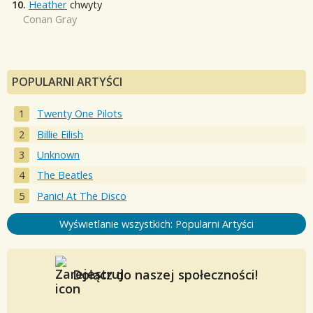
10.
Heather
chwyty
Conan Gray
POPULARNI ARTYŚCI
Twenty One Pilots
Billie Eilish
Unknown
The Beatles
Panic! At The Disco
Wyświetlanie wszystkich: Popularni Artyści
Dołącz do naszej społeczności!