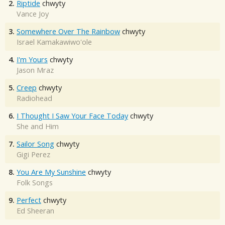
2.
Riptide
chwyty
Vance Joy
3.
Somewhere Over The Rainbow
chwyty
Israel Kamakawiwo'ole
4.
I'm Yours
chwyty
Jason Mraz
5.
Creep
chwyty
Radiohead
6.
I Thought I Saw Your Face Today
chwyty
She and Him
7.
Sailor Song
chwyty
Gigi Perez
8.
You Are My Sunshine
chwyty
Folk Songs
9.
Perfect
chwyty
Ed Sheeran