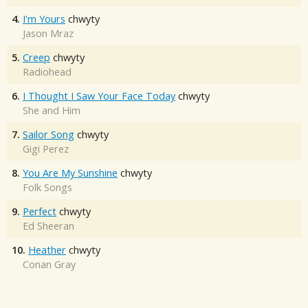
4.
I'm Yours
chwyty
Jason Mraz
5.
Creep
chwyty
Radiohead
6.
I Thought I Saw Your Face Today
chwyty
She and Him
7.
Sailor Song
chwyty
Gigi Perez
8.
You Are My Sunshine
chwyty
Folk Songs
9.
Perfect
chwyty
Ed Sheeran
10.
Heather
chwyty
Conan Gray