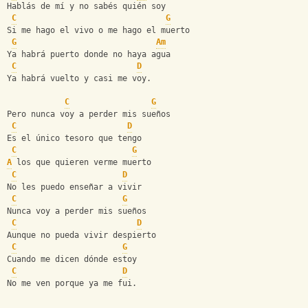
Hablás de mí y no sabés quién soy
C
G
Si me hago el vivo o me hago el muerto
G
Am
Ya habrá puerto donde no haya agua
C
D
Ya habrá vuelto y casi me voy.
C
G
Pero nunca voy a perder mis sueños
C
D
Es el único tesoro que tengo
C
G
A
 los que quieren verme muerto
C
D
No les puedo enseñar a vivir
C
G
Nunca voy a perder mis sueños
C
D
Aunque no pueda vivir despierto
C
G
Cuando me dicen dónde estoy
C
D
No me ven porque ya me fui.