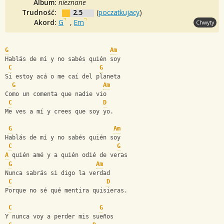
Album:
nieznane
Trudność:
2.5
(
poczatkujacy
)
Akord:
G
,
Em
Chwyty
G
Am
Hablás de mí y no sabés quién soy
C
G
Si estoy acá o me caí del planeta
G
Am
Como un comenta que nadie vio
C
D
Me ves a mí y crees que soy yo.
G
Am
Hablás de mí y no sabés quién soy
C
G
A
 quién amé y a quién odié de veras
G
Am
Nunca sabrás si digo la verdad
C
D
Porque no sé qué mentira quisieras.
C
G
Y nunca voy a perder mis sueños