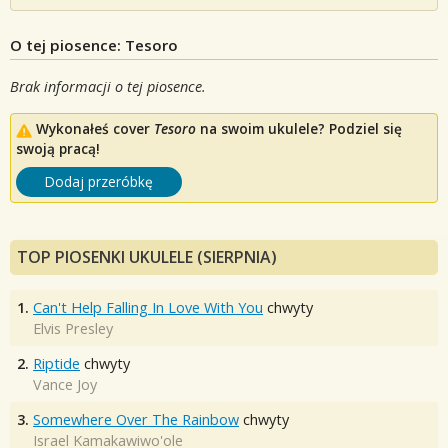
O tej piosence: Tesoro
Brak informacji o tej piosence.
Wykonałeś cover
Tesoro
na swoim ukulele? Podziel się
swoją pracą!
Dodaj przeróbkę
TOP PIOSENKI UKULELE (SIERPNIA)
1.
Can't Help Falling In Love With You
chwyty
Elvis Presley
2.
Riptide
chwyty
Vance Joy
3.
Somewhere Over The Rainbow
chwyty
Israel Kamakawiwo'ole