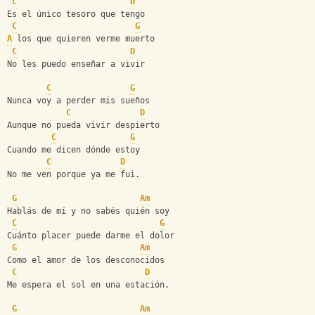
C
D
Es el único tesoro que tengo
C
G
A
 los que quieren verme muerto
C
D
No les puedo enseñar a vivir
C
G
Nunca voy a perder mis sueños
C
D
Aunque no pueda vivir despierto
C
G
Cuando me dicen dónde estoy
C
D
No me ven porque ya me fui.
G
Am
Hablás de mí y no sabés quién soy
C
G
Cuánto placer puede darme el dolor
G
Am
Como el amor de los desconocidos
C
D
Me espera el sol en una estación.
G
Am