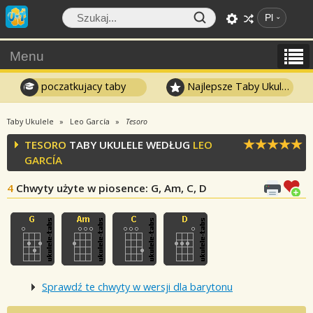
Pl
Menu
poczatkujacy taby
Najlepsze Taby Ukulele
Taby Ukulele
Leo García
Tesoro
TESORO
TABY UKULELE WEDŁUG
LEO
GARCÍA
4
Chwyty użyte w piosence
: G, Am, C, D
Sprawdź te chwyty w wersji dla barytonu