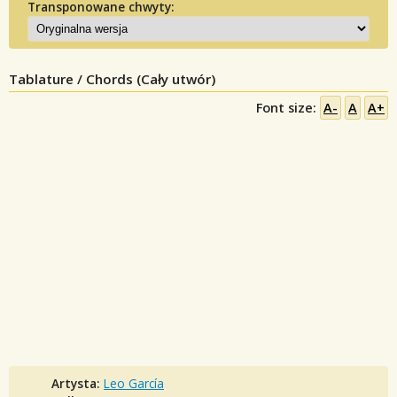
Transponowane chwyty:
Tablature / Chords (Cały utwór)
Font size:
A-
A
A+
Artysta:
Leo García