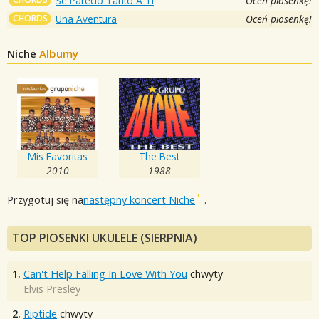
Se Pareció Tanto A Ti
Oceń piosenkę!
CHORDS
Una Aventura
Oceń piosenkę!
Niche
Albumy
Mis Favoritas
The Best
2010
1988
Przygotuj się na
następny koncert Niche
.
TOP PIOSENKI UKULELE (SIERPNIA)
1.
Can't Help Falling In Love With You
chwyty
Elvis Presley
2.
Riptide
chwyty