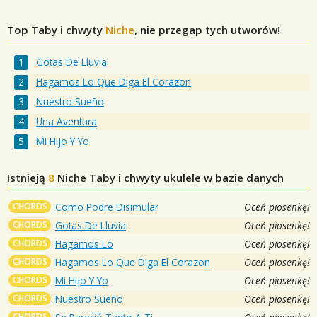
Top Taby i chwyty
Niche
, nie przegap tych utworów!
Gotas De Lluvia
Hagamos Lo Que Diga El Corazon
Nuestro Sueño
Una Aventura
Mi Hijo Y Yo
Istnieją
8
Niche
Taby i chwyty ukulele w bazie danych
CHORDS
Como Podre Disimular
Oceń piosenkę!
CHORDS
Gotas De Lluvia
Oceń piosenkę!
CHORDS
Hagamos Lo
Oceń piosenkę!
CHORDS
Hagamos Lo Que Diga El Corazon
Oceń piosenkę!
CHORDS
Mi Hijo Y Yo
Oceń piosenkę!
CHORDS
Nuestro Sueño
Oceń piosenkę!
CHORDS