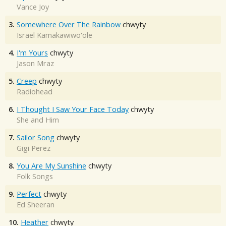
Vance Joy
3.
Somewhere Over The Rainbow
chwyty
Israel Kamakawiwo'ole
4.
I'm Yours
chwyty
Jason Mraz
5.
Creep
chwyty
Radiohead
6.
I Thought I Saw Your Face Today
chwyty
She and Him
7.
Sailor Song
chwyty
Gigi Perez
8.
You Are My Sunshine
chwyty
Folk Songs
9.
Perfect
chwyty
Ed Sheeran
10.
Heather
chwyty