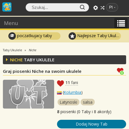
Pl
Menu
poczatkujacy taby
Najlepsze Taby Ukulele
Taby Ukulele
Niche
NICHE
TABY UKULELE
Graj piosenki Niche na swoim ukulele
11
fani
(
Kolumbia
)
Latynoski
salsa
8
piosenki (0 Taby i 8 akordy)
Dodaj Nowy Tab