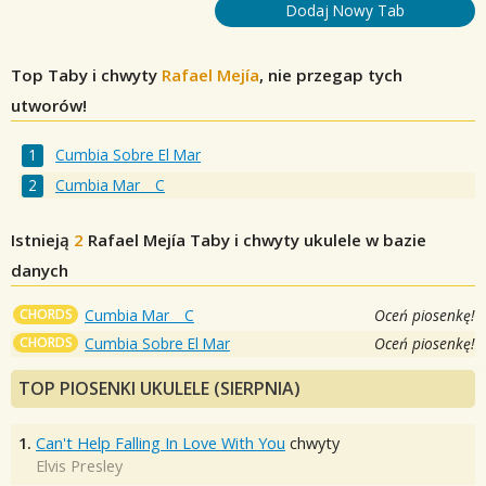
Dodaj Nowy Tab
Top Taby i chwyty
Rafael Mejía
, nie przegap tych
utworów!
Cumbia Sobre El Mar
Cumbia Mar _ C
Istnieją
2
Rafael Mejía
Taby i chwyty ukulele w bazie
danych
CHORDS
Cumbia Mar _ C
Oceń piosenkę!
CHORDS
Cumbia Sobre El Mar
Oceń piosenkę!
TOP PIOSENKI UKULELE (SIERPNIA)
1.
Can't Help Falling In Love With You
chwyty
Elvis Presley