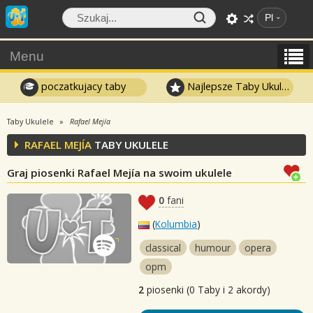
Pl
Menu
poczatkujacy taby
Najlepsze Taby Ukulele
Taby Ukulele
Rafael Mejía
RAFAEL MEJÍA
TABY UKULELE
Graj piosenki Rafael Mejía na swoim ukulele
0
fani
(
Kolumbia
)
classical
humour
opera
opm
2
piosenki (0 Taby i 2 akordy)