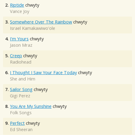
2.
Riptide
chwyty
Vance Joy
3.
Somewhere Over The Rainbow
chwyty
Israel Kamakawiwo'ole
4.
I'm Yours
chwyty
Jason Mraz
5.
Creep
chwyty
Radiohead
6.
I Thought I Saw Your Face Today
chwyty
She and Him
7.
Sailor Song
chwyty
Gigi Perez
8.
You Are My Sunshine
chwyty
Folk Songs
9.
Perfect
chwyty
Ed Sheeran