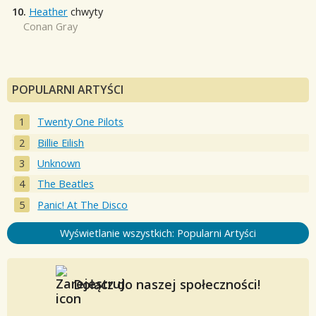
10.
Heather
chwyty
Conan Gray
POPULARNI ARTYŚCI
Twenty One Pilots
Billie Eilish
Unknown
The Beatles
Panic! At The Disco
Wyświetlanie wszystkich: Popularni Artyści
Dołącz do naszej społeczności!