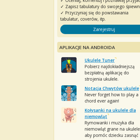
✓ Oceniaj, komentuj i poznawaj przyjac
✓ Zapisz tabulatury do swojego śpiewn
✓ Przyczyniaj się do powstawania
tabulatur, coverów, itp.
Zarejestruj
APLIKACJE NA ANDROIDA
Ukulele Tuner
Pobierz najdokładniejszą
bezpłatną aplikację do
strojenia ukulele.
Notacja Chwytów ukulele
Never forget how to play a
chord ever again!
Kołysanki na ukulele dla
niemowląt
Rymowanki i muzyka dla
niemowląt grane na ukulele
aby pomóc dziecku zasnąć :