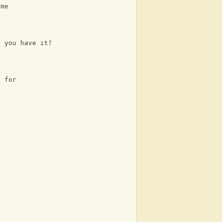
 me
t you have it?
t for