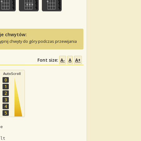
je chwytów:
ypnij chwyty do góry podczas przewijania
Font size:
A-
A
A+
AutoScroll
0
1
2
3
4
5
ne
ult