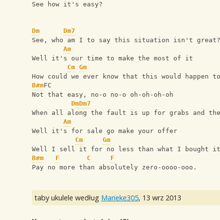
See how it's easy?
Dm
Dm7
See, who am I to say this situation isn't great
Am
Well it's our time to make the most of it
Cm
Gm
How could we ever know that this would happen t
B#m
FC
Not that easy, no-o no-o oh-oh-oh-oh
Dm
Dm7
When all along the fault is up for grabs and th
Am
Well it's for sale go make your offer
Cm
Gm
Well I sell it for no less than what I bought i
B#m
F
C
F
Pay no more than absolutely zero-oooo-ooo.
taby ukulele według
Marieke305
,
13 wrz 2013