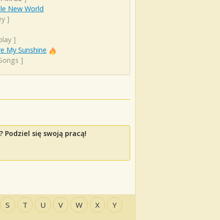
le New World
ey
]
play
]
re My Sunshine
 Songs
]
 Podziel się swoją pracą!
S
T
U
V
W
X
Y