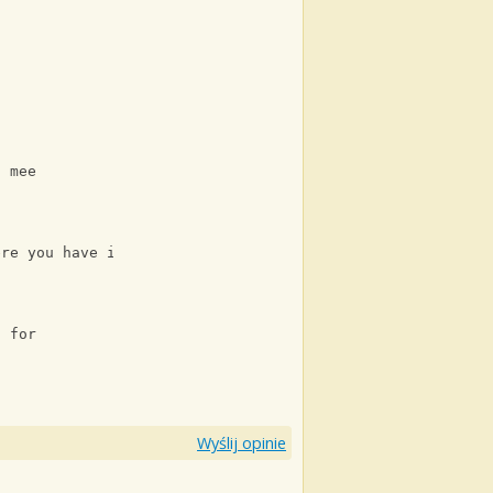
?
o mee
ere you have it
t for
Wyślij opinie