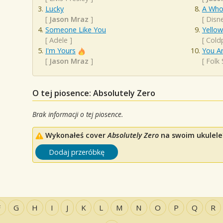
Lucky
A Who
[
Jason Mraz
]
[
Disn
Someone Like You
Yellow
[
Adele
]
[
Cold
I'm Yours
You A
[
Jason Mraz
]
[
Folk
O tej piosence: Absolutely Zero
Brak informacji o tej piosence.
Wykonałeś cover
Absolutely Zero
na swoim ukulele?
Dodaj przeróbkę
F
G
H
I
J
K
L
M
N
O
P
Q
R