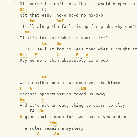
Of course I didn't know that it would happen to
B#m
      FC
Not that easy, no-o no-o no no-o-o
Dm
Dm7
If all along the fault is up for grabs why can'
Am
If it's for sale what is your offer?
Cm
Gm
I will sell it for no less than what I bought i
B#m
F
C
F
A
Pay no more than absolutely zero-ooo.
Gm
C
Well neither one of us deserves the blame
F
A
Dm
Because opportunities moved us away
Gm
C
And it's not an easy thing to learn to play
    FA  
Dm
A
 game that's made for two that's you and me
B#m
The rules remain a mystery
A
Am