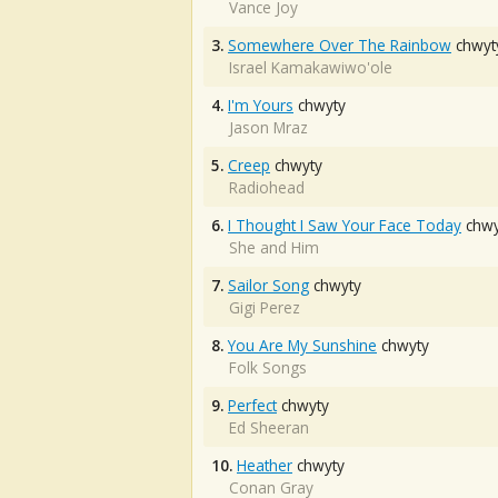
Vance Joy
3.
Somewhere Over The Rainbow
chwyt
Israel Kamakawiwo'ole
4.
I'm Yours
chwyty
Jason Mraz
5.
Creep
chwyty
Radiohead
6.
I Thought I Saw Your Face Today
chwy
She and Him
7.
Sailor Song
chwyty
Gigi Perez
8.
You Are My Sunshine
chwyty
Folk Songs
9.
Perfect
chwyty
Ed Sheeran
10.
Heather
chwyty
Conan Gray