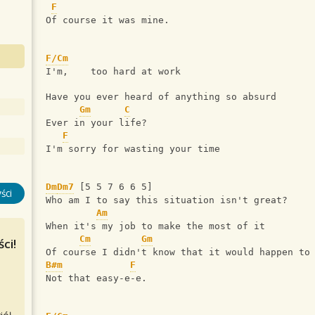
F
Of course it was mine.
F/Cm
I'm,    too hard at work
Have you ever heard of anything so absurd
Gm
C
Ever in your life?
F
I'm sorry for wasting your time
Dm
Dm7
 [5 5 7 6 6 5]
ści
Who am I to say this situation isn't great?
Am
When it's my job to make the most of it
Cm
Gm
ci!
Of course I didn't know that it would happen to
B#m
F
Not that easy-e-e.