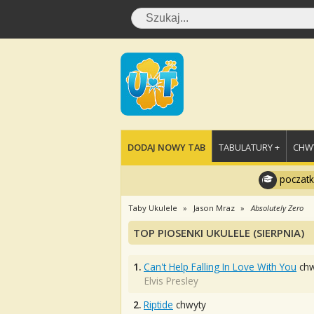
DODAJ NOWY TAB
TABULATURY +
CHWY
poczatk
Taby Ukulele
Jason Mraz
Absolutely Zero
TOP PIOSENKI UKULELE (SIERPNIA)
1.
Can't Help Falling In Love With You
chw
Elvis Presley
2.
Riptide
chwyty