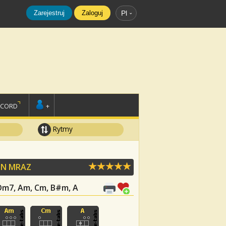
Zarejestruj
Zaloguj
Pl
SCORD
+
Rytmy
ON MRAZ
, Dm7, Am, Cm, B#m, A