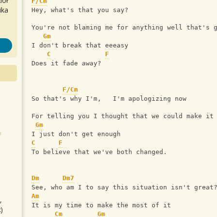
iół
F/Cm
ika
Hey, what's that you say?
You're not blaming me for anything well that's 
Gm
I don't break that eeeasy
C
F
Does it fade away?
F/Cm
So that's why I'm,   I'm apologizing now
For telling you I thought that we could make it
Gm
I just don't get enough
C
F
To believe that we've both changed.
Dm
Dm7
See, who am I to say this situation isn't great
Am
,
It is my time to make the most of it
)
Cm
Gm