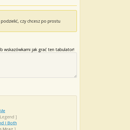
odzielić, czy chcesz po prostu
b wskazówkami jak grać ten tabulator!
 Me
 Legend
]
nd I Both
n Mraz
]