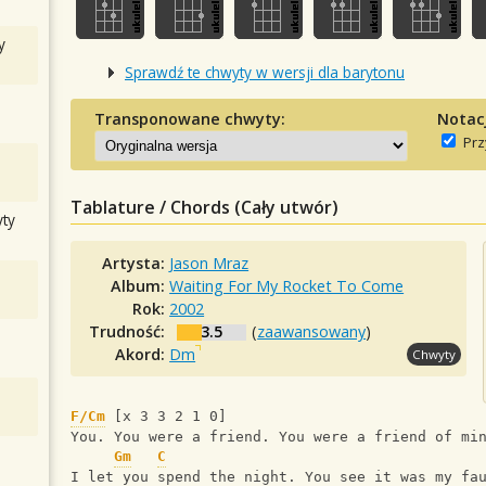
y
Sprawdź te chwyty w wersji dla barytonu
Transponowane chwyty:
Notac
Prz
Tablature / Chords (Cały utwór)
ty
Artysta:
Jason Mraz
Album:
Waiting For My Rocket To Come
Rok:
2002
Trudność:
3.5
(
zaawansowany
)
Akord:
Dm
Chwyty
F/Cm
 [x 3 3 2 1 0]
You. You were a friend. You were a friend of mi
Gm
C
I let you spend the night. You see it was my fa