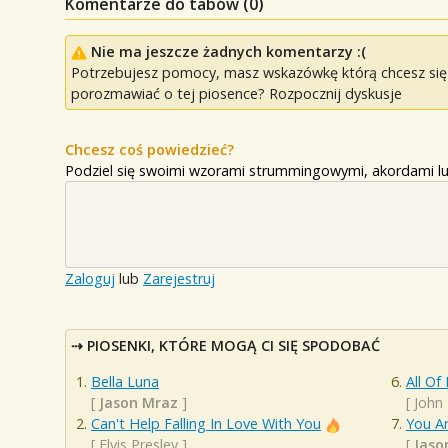
Komentarze do tabów (
0
)
Nie ma jeszcze żadnych komentarzy :(
Potrzebujesz pomocy, masz wskazówkę którą chcesz się p
porozmawiać o tej piosence? Rozpocznij dyskusje
Chcesz coś powiedzieć?
Podziel się swoimi wzorami strummingowymi, akordami lu
Zaloguj
lub
Zarejestruj
PIOSENKI, KTÓRE MOGĄ CI SIĘ SPODOBAĆ
Bella Luna
All Of
[
Jason Mraz
]
[
John
Can't Help Falling In Love With You
You A
[
Elvis Presley
]
[
Jaso