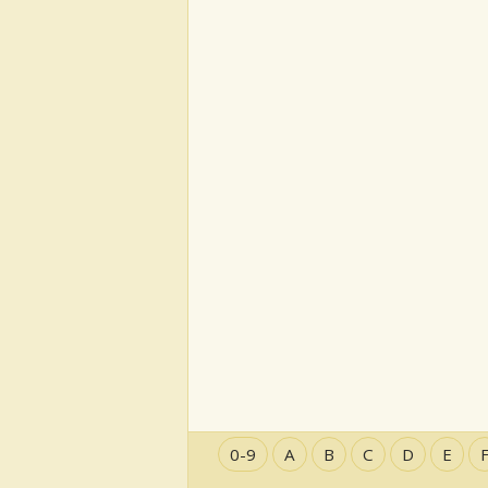
0-9
A
B
C
D
E