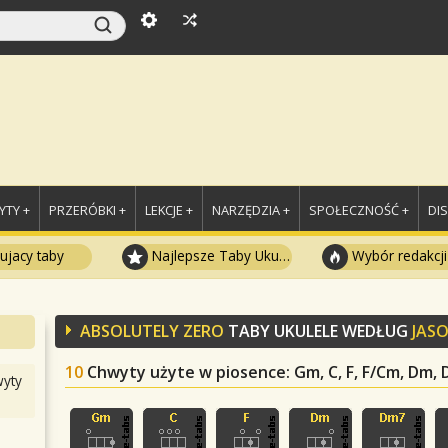
TY +
PRZERÓBKI +
LEKCJE +
NARZĘDZIA +
SPOŁECZNOŚĆ +
DI
ujacy taby
Najlepsze Taby Ukulele
Wybór redakcji
ABSOLUTELY ZERO
TABY UKULELE WEDŁUG
JAS
10
Chwyty użyte w piosence
: Gm, C, F, F/Cm, Dm
yty