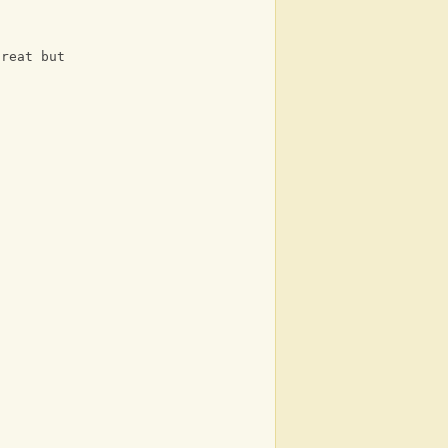
great but
?