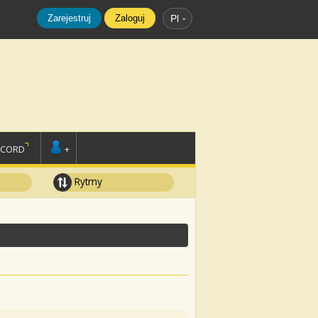
Zarejestruj
Zaloguj
Pl
SCORD
+
Rytmy