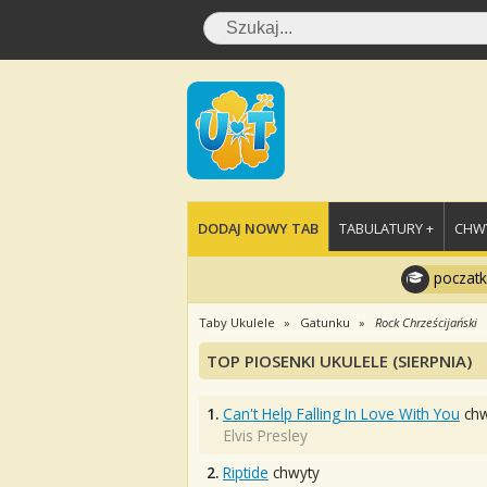
DODAJ NOWY TAB
TABULATURY +
CHWY
poczatk
Taby Ukulele
Gatunku
Rock Chrześcijański
TOP PIOSENKI UKULELE (SIERPNIA)
1.
Can't Help Falling In Love With You
chw
Elvis Presley
2.
Riptide
chwyty