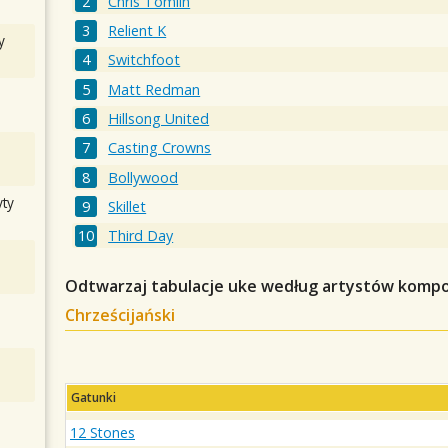
Chris Tomlin
Relient K
y
Switchfoot
Matt Redman
Hillsong United
Casting Crowns
Bollywood
ty
Skillet
Third Day
Odtwarzaj tabulacje uke według artystów komp
Chrześcijański
Gatunki
12 Stones