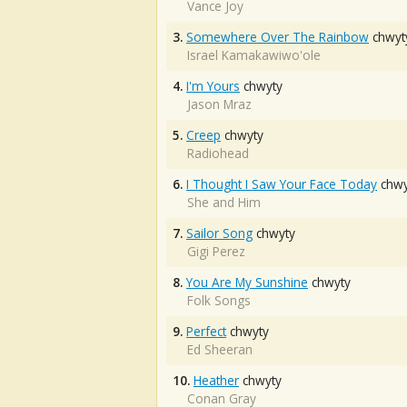
Vance Joy
3.
Somewhere Over The Rainbow
chwyt
Israel Kamakawiwo'ole
4.
I'm Yours
chwyty
Jason Mraz
5.
Creep
chwyty
Radiohead
6.
I Thought I Saw Your Face Today
chwy
She and Him
7.
Sailor Song
chwyty
Gigi Perez
8.
You Are My Sunshine
chwyty
Folk Songs
9.
Perfect
chwyty
Ed Sheeran
10.
Heather
chwyty
Conan Gray