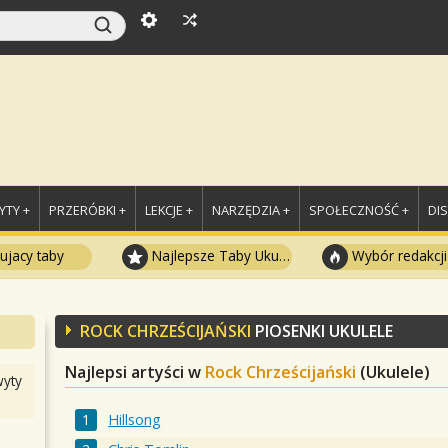
TY +
PRZERÓBKI +
LEKCJE +
NARZĘDZIA +
SPOŁECZNOŚĆ +
DI
ujacy taby
Najlepsze Taby Ukulele
Wybór redakcji
ROCK CHRZEŚCIJAŃSKI
PIOSENKI UKULELE
Najlepsi artyści w
Rock Chrześcijański
(Ukulele)
yty
Hillsong