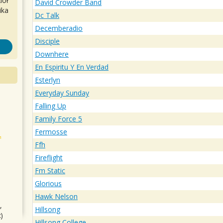
iół
David Crowder Band
ika
Dc Talk
Decemberadio
Disciple
Downhere
En Espiritu Y En Verdad
Esterlyn
Everyday Sunday
Falling Up
Family Force 5
Fermosse
Ffh
Fireflight
Fm Static
Glorious
Hawk Nelson
,
Hillsong
)
Hillsong College