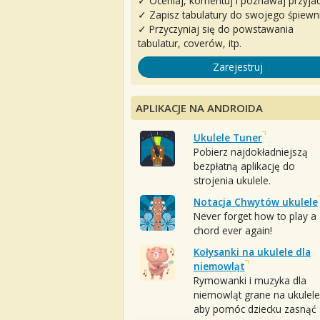
✓ Oceniaj, komentuj i poznawaj przyjac
✓ Zapisz tabulatury do swojego śpiewn
✓ Przyczyniaj się do powstawania
tabulatur, coverów, itp.
Zarejestruj
APLIKACJE NA ANDROIDA
Ukulele Tuner
Pobierz najdokładniejszą
bezpłatną aplikację do
strojenia ukulele.
Notacja Chwytów ukulele
Never forget how to play a
chord ever again!
Kołysanki na ukulele dla
niemowląt
Rymowanki i muzyka dla
niemowląt grane na ukulele
aby pomóc dziecku zasnąć :