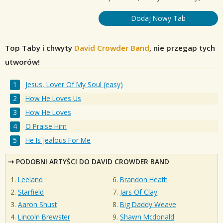
Dodaj Nowy Tab
Top Taby i chwyty
David Crowder Band
, nie przegap tych
utworów!
Jesus, Lover Of My Soul (easy)
How He Loves Us
How He Loves
O Praise Him
He Is Jealous For Me
PODOBNI ARTYŚCI DO DAVID CROWDER BAND
Leeland
Brandon Heath
Starfield
Jars Of Clay
Aaron Shust
Big Daddy Weave
Lincoln Brewster
Shawn Mcdonald