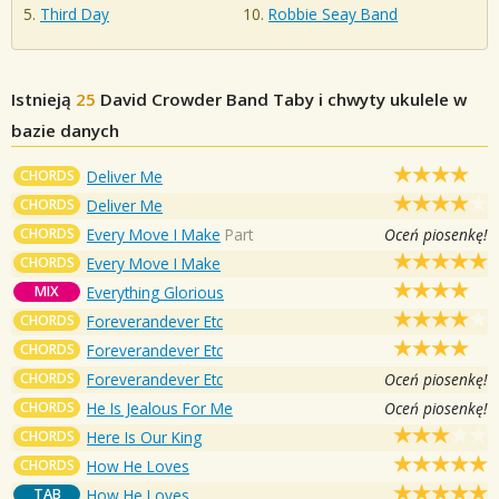
Third Day
Robbie Seay Band
Istnieją
25
David Crowder Band
Taby i chwyty ukulele w
bazie danych
CHORDS
Deliver Me
CHORDS
Deliver Me
CHORDS
Every Move I Make
Part
Oceń piosenkę!
CHORDS
Every Move I Make
MIX
Everything Glorious
CHORDS
Foreverandever Etc
CHORDS
Foreverandever Etc
CHORDS
Foreverandever Etc
Oceń piosenkę!
CHORDS
He Is Jealous For Me
Oceń piosenkę!
CHORDS
Here Is Our King
CHORDS
How He Loves
TAB
How He Loves