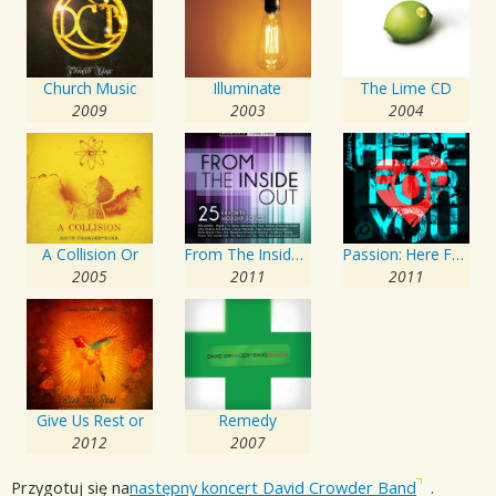
Church Music
Illuminate
The Lime CD
2009
2003
2004
A Collision Or
From The Inside Out
Passion: Here For You
2005
2011
2011
Give Us Rest or
Remedy
2012
2007
Przygotuj się na
następny koncert David Crowder Band
.