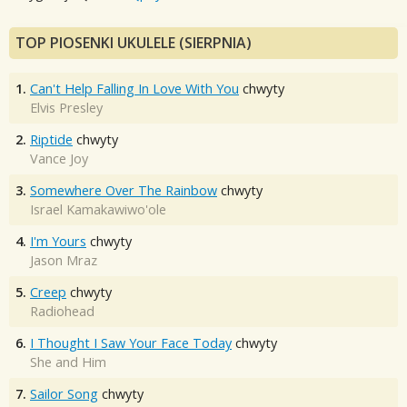
TOP PIOSENKI UKULELE (SIERPNIA)
1.
Can't Help Falling In Love With You
chwyty
Elvis Presley
2.
Riptide
chwyty
Vance Joy
3.
Somewhere Over The Rainbow
chwyty
Israel Kamakawiwo'ole
4.
I'm Yours
chwyty
Jason Mraz
5.
Creep
chwyty
Radiohead
6.
I Thought I Saw Your Face Today
chwyty
She and Him
7.
Sailor Song
chwyty