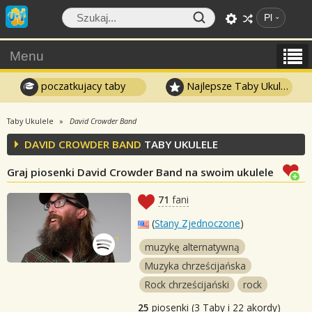
Pl
Menu
poczatkujacy taby
Najlepsze Taby Ukulele
Taby Ukulele
David Crowder Band
DAVID CROWDER BAND
TABY UKULELE
Graj piosenki David Crowder Band na swoim ukulele
71
fani
(
Stany Zjednoczone
)
muzykę alternatywną
Muzyka chrześcijańska
Rock chrześcijański
rock
25
piosenki (3 Taby i 22 akordy)