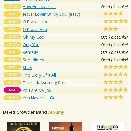
CHORDS
How He Loves Us
Oceń piosenkę!
CHORDS
Jesus, Lover Of My Soul (easy)
CHORDS
O Praise Him
CHORDS
O Praise Him
CHORDS
Oh My God
Oceń piosenkę!
CHORDS
Only You
Oceń piosenkę!
CHORDS
Remedy
Oceń piosenkę!
CHORDS
Sometimes
Oceń piosenkę!
CHORDS
Stars
CHORDS
The Glory Of It All
CHORDS
The Lark Asceding
Part
MIX
You Are My Joy
CHORDS
You Never Let Go
David Crowder Band
Albumy