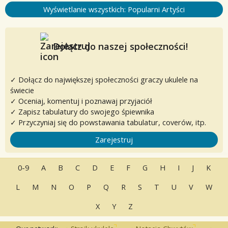
Wyświetlanie wszystkich: Popularni Artyści
Dołącz do naszej społeczności!
✓ Dołącz do największej społeczności graczy ukulele na
świecie
✓ Oceniaj, komentuj i poznawaj przyjaciół
✓ Zapisz tabulatury do swojego śpiewnika
✓ Przyczyniaj się do powstawania tabulatur, coverów, itp.
Zarejestruj
0-9
A
B
C
D
E
F
G
H
I
J
K
L
M
N
O
P
Q
R
S
T
U
V
W
X
Y
Z