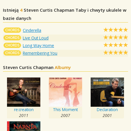
Istnieją
4
Steven Curtis Chapman
Taby i chwyty ukulele w
bazie danych
CHORDS
Cinderella
CHORDS
Live Out Loud
CHORDS
Long Way Home
CHORDS
Remembering You
Steven Curtis Chapman
Albumy
re:creation
This Moment
Declaration
2011
2007
2001