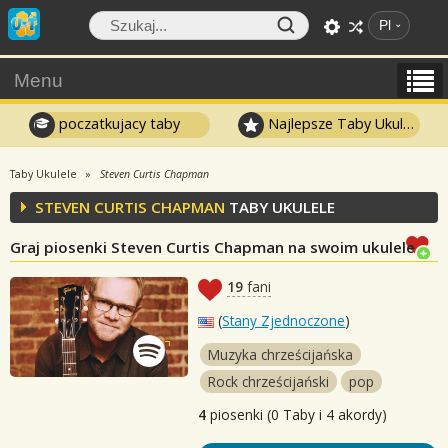
Pl
Menu
poczatkujacy taby
Najlepsze Taby Ukulele
Taby Ukulele
Steven Curtis Chapman
STEVEN CURTIS CHAPMAN
TABY UKULELE
Graj piosenki Steven Curtis Chapman na swoim ukulele
19
fani
(
Stany Zjednoczone
)
Muzyka chrześcijańska
Rock chrześcijański
pop
4
piosenki (0 Taby i 4 akordy)