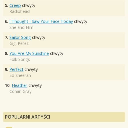
5.
Creep
chwyty
Radiohead
6.
I Thought I Saw Your Face Today
chwyty
She and Him
7.
Sailor Song
chwyty
Gigi Perez
8.
You Are My Sunshine
chwyty
Folk Songs
9.
Perfect
chwyty
Ed Sheeran
10.
Heather
chwyty
Conan Gray
POPULARNI ARTYŚCI