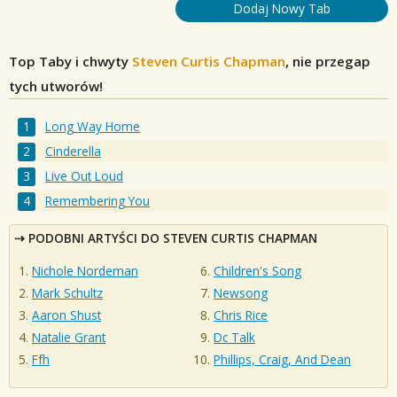
Dodaj Nowy Tab
Top Taby i chwyty
Steven Curtis Chapman
, nie przegap
tych utworów!
Long Way Home
Cinderella
Live Out Loud
Remembering You
PODOBNI ARTYŚCI DO STEVEN CURTIS CHAPMAN
Nichole Nordeman
Children's Song
Mark Schultz
Newsong
Aaron Shust
Chris Rice
Natalie Grant
Dc Talk
Ffh
Phillips, Craig, And Dean