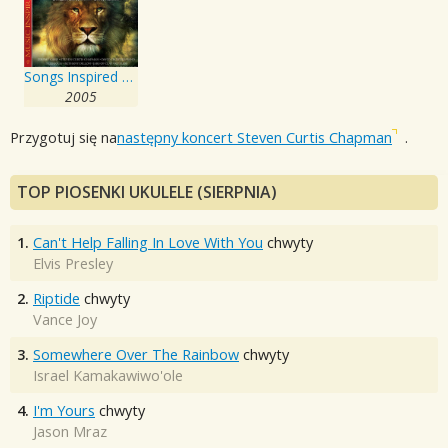
Songs Inspired By The Lion The Witch and The Wardrobe
2005
Przygotuj się na
następny koncert Steven Curtis Chapman
.
TOP PIOSENKI UKULELE (SIERPNIA)
1.
Can't Help Falling In Love With You
chwyty
Elvis Presley
2.
Riptide
chwyty
Vance Joy
3.
Somewhere Over The Rainbow
chwyty
Israel Kamakawiwo'ole
4.
I'm Yours
chwyty
Jason Mraz