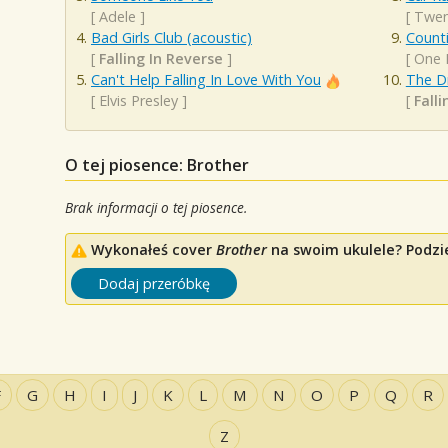
[
Adele
]
[
Twen
Bad Girls Club (acoustic)
Counti
[
Falling In Reverse
]
[
One 
Can't Help Falling In Love With You
The D
[
Elvis Presley
]
[
Fall
O tej piosence: Brother
Brak informacji o tej piosence.
Wykonałeś cover
Brother
na swoim ukulele? Podzie
Dodaj przeróbkę
F
G
H
I
J
K
L
M
N
O
P
Q
R
Z