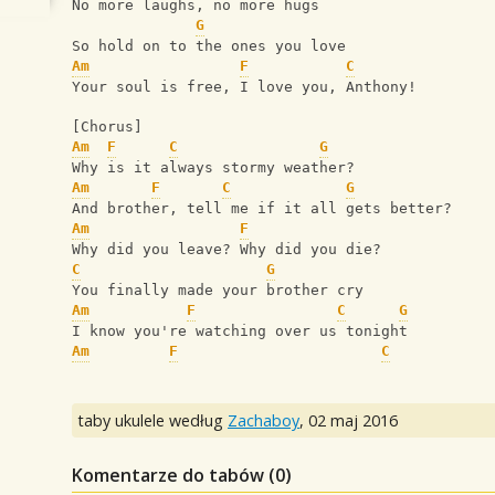
No more laughs, no more hugs
G
So hold on to the ones you love
Am
F
C
Your soul is free, I love you, Anthony!
[Chorus]
Am
F
C
G
Why is it always stormy weather?
Am
F
C
G
And brother, tell me if it all gets better?
Am
F
Why did you leave? Why did you die?
C
G
You finally made your brother cry
Am
F
C
G
I know you're watching over us tonight
Am
F
C
taby ukulele według
Zachaboy
,
02 maj 2016
Komentarze do tabów (
0
)