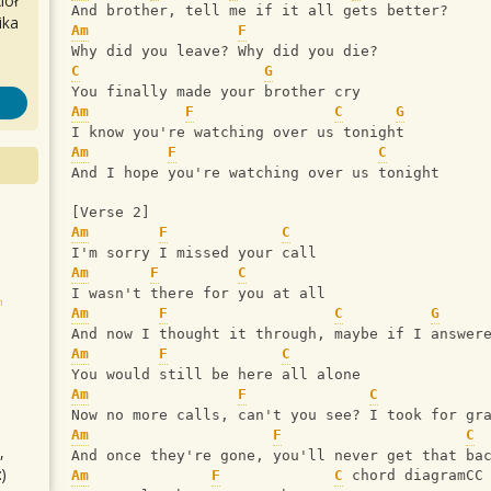
iół
And brother, tell me if it all gets better?
ika
Am
F
Why did you leave? Why did you die?
C
G
You finally made your brother cry
Am
F
C
G
I know you're watching over us tonight
Am
F
C
And I hope you're watching over us tonight
[Verse 2]
Am
F
C
I'm sorry I missed your call
Am
F
C
I wasn't there for you at all
Am
F
C
G
And now I thought it through, maybe if I answer
Am
F
C
You would still be here all alone
Am
F
C
Now no more calls, can't you see? I took for gr
Am
F
C
,
And once they're gone, you'll never get that ba
)
Am
F
C
 chord diagramCC