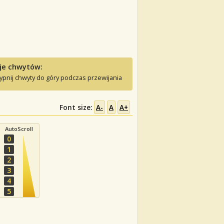
je chwytów:
ypnij chwyty do góry podczas przewijania
Font size:
A-
A
A+
AutoScroll
0
1
2
3
4
5