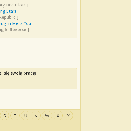
ty One Pilots
]
ng Stars
Republic
]
rug In Me Is You
ing In Reverse
]
l się swoją pracą!
S
T
U
V
W
X
Y