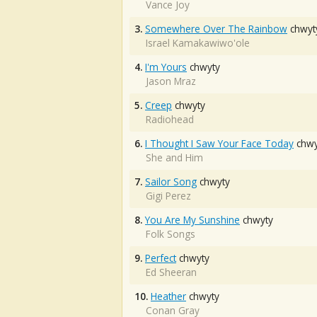
Vance Joy
3.
Somewhere Over The Rainbow
chwyt
Israel Kamakawiwo'ole
4.
I'm Yours
chwyty
Jason Mraz
5.
Creep
chwyty
Radiohead
6.
I Thought I Saw Your Face Today
chwy
She and Him
7.
Sailor Song
chwyty
Gigi Perez
8.
You Are My Sunshine
chwyty
Folk Songs
9.
Perfect
chwyty
Ed Sheeran
10.
Heather
chwyty
Conan Gray