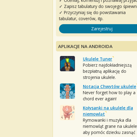
✓ Oceniaj, komentuj i poznawaj przyjac
✓ Zapisz tabulatury do swojego śpiewn
✓ Przyczyniaj się do powstawania
tabulatur, coverów, itp.
Zarejestruj
APLIKACJE NA ANDROIDA
Ukulele Tuner
Pobierz najdokładniejszą
bezpłatną aplikację do
strojenia ukulele.
Notacja Chwytów ukulele
Never forget how to play a
chord ever again!
Kołysanki na ukulele dla
niemowląt
Rymowanki i muzyka dla
niemowląt grane na ukulele
aby pomóc dziecku zasnąć :