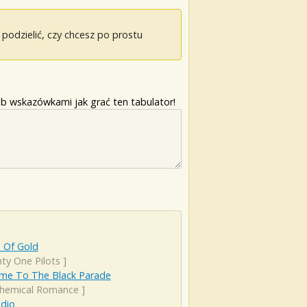
odzielić, czy chcesz po prostu
b wskazówkami jak grać ten tabulator!
 Of Gold
ty One Pilots
]
me To The Black Parade
hemical Romance
]
adio