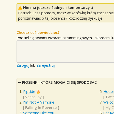
Nie ma jeszcze żadnych komentarzy :(
Potrzebujesz pomocy, masz wskazówkę którą chcesz się p
porozmawiać o tej piosence? Rozpocznij dyskusje
Chcesz coś powiedzieć?
Podziel się swoimi wzorami strummingowymi, akordami lu
Zaloguj
lub
Zarejestruj
PIOSENKI, KTÓRE MOGĄ CI SIĘ SPODOBAĆ
Riptide
House
[
Vance Joy
]
[
Twen
I'm Not A Vampire
Welco
[
Falling In Reverse
]
[
My C
Someone Like You
Car R