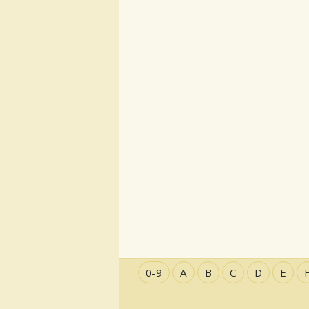
0-9
A
B
C
D
E