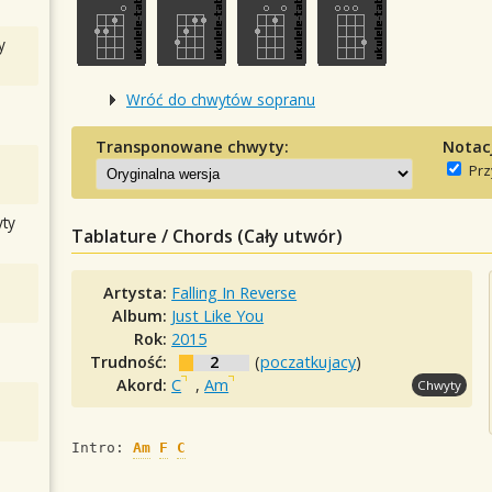
y
Wróć do chwytów sopranu
Transponowane chwyty:
Notac
Prz
ty
Tablature / Chords (Cały utwór)
Artysta:
Falling In Reverse
Album:
Just Like You
Rok:
2015
Trudność:
2
(
poczatkujacy
)
Akord:
C
,
Am
Chwyty
Intro: 
Am
F
C