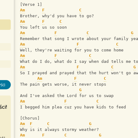
[Verse 1]
Am
F
C
Brother, why'd you have to go?
Am
F
C
You left us so soon
Am
F
C
G
Remember that song I wrote about your family ye
Am
F
C
Well, they're waiting for you to come home
Am
F
C
What do I do, what do I say when dad tells me t
Am
F
C
G
So I prayed and prayed that the hurt won't go a
Am
F
C
ści
The pain gets worse, it never stops
G
And I've asked the Lord for us to swap
Am
F
C
ci!
I begged him plea cuz you have kids to feed
[Chorus]
Am
F
C
G
Why is it always stormy weather?
Am
F
C
G