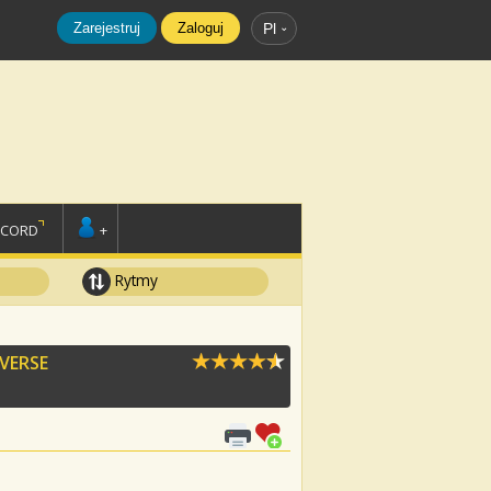
Zarejestruj
Zaloguj
Pl
SCORD
+
Rytmy
EVERSE