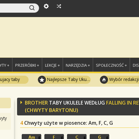
TY +
PRZERÓBKI +
LEKCJE +
NARZĘDZIA +
SPOŁECZNOŚĆ +
DI
ujacy taby
Najlepsze Taby Ukulele
Wybór redakcji
BROTHER
TABY UKULELE WEDŁUG
FALLING IN R
(CHWYTY BARYTONU)
yty
4
Chwyty użyte w piosence
: Am, F, C, G