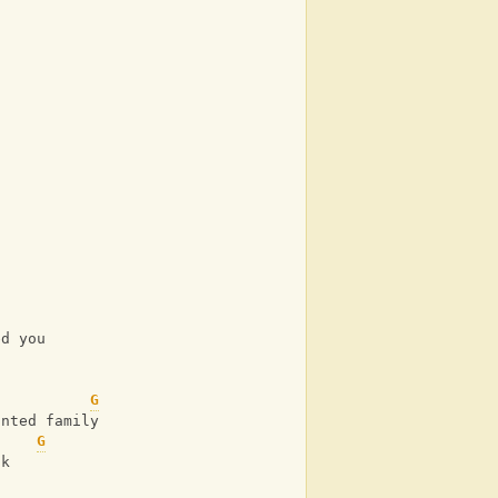
ed you
G
anted family
G
ck