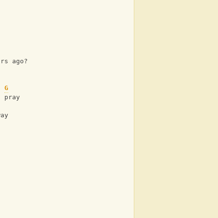
ars ago?
G
o pray
way