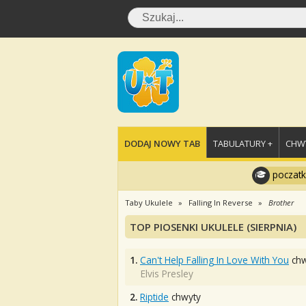
DODAJ NOWY TAB
TABULATURY +
CHWY
poczatk
Taby Ukulele
Falling In Reverse
Brother
TOP PIOSENKI UKULELE (SIERPNIA)
1.
Can't Help Falling In Love With You
chw
Elvis Presley
2.
Riptide
chwyty