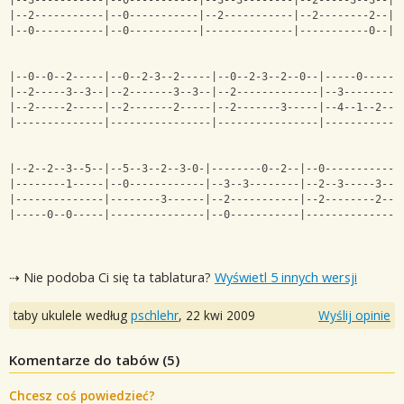
|--3-----------|--0-----------|--3--3--------|--2-----3--3--|
|--2-----------|--0-----------|--2-----------|--2--------2--|
|--0-----------|--0-----------|--------------|-----------0--|
|--0--0--2-----|--0--2-3--2-----|--0--2-3--2--0--|-----0-----2
|--2-----3--3--|--2-------3--3--|--2-------------|--3---------
|--2-----2-----|--2-------2-----|--2-------3-----|--4--1--2---
|--------------|----------------|----------------|------------
|--2--2--3--5--|--5--3--2--3-0-|--------0--2--|--0-----------|
|--------1-----|--0------------|--3--3--------|--2--3-----3--|
|--------------|--------3------|--2-----------|--2--------2--|
|-----0--0-----|---------------|--0-----------|--------------|
⇢ Nie podoba Ci się ta tablatura?
Wyświetl 5 innych wersji
taby ukulele według
pschlehr
,
22 kwi 2009
Wyślij opinie
Komentarze do tabów (
5
)
Chcesz coś powiedzieć?