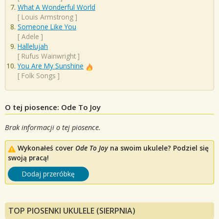
What A Wonderful World
[
Louis Armstrong
]
Someone Like You
[
Adele
]
Hallelujah
[
Rufus Wainwright
]
You Are My Sunshine
[
Folk Songs
]
O tej piosence: Ode To Joy
Brak informacji o tej piosence.
Wykonałeś cover
Ode To Joy
na swoim ukulele? Podziel się
swoją pracą!
Dodaj przeróbkę
TOP PIOSENKI UKULELE (SIERPNIA)