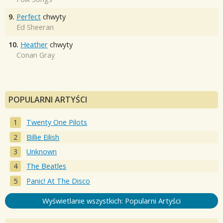
9.
Perfect
chwyty
Ed Sheeran
10.
Heather
chwyty
Conan Gray
POPULARNI ARTYŚCI
Twenty One Pilots
Billie Eilish
Unknown
The Beatles
Panic! At The Disco
Wyświetlanie wszystkich: Popularni Artyści