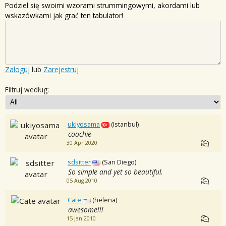
Podziel się swoimi wzorami strummingowymi, akordami lub
wskazówkami jak grać ten tabulator!
Zaloguj
lub
Zarejestruj
Filtruj według:
ukiyosama
(Istanbul)
coochie
30 Apr 2020
sdsitter
(San Diego)
So simple and yet so beautiful.
05 Aug 2010
Cate
(helena)
awesome!!!
15 Jan 2010