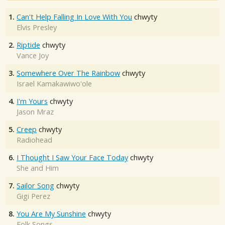
1.
Can't Help Falling In Love With You
chwyty
Elvis Presley
2.
Riptide
chwyty
Vance Joy
3.
Somewhere Over The Rainbow
chwyty
Israel Kamakawiwo'ole
4.
I'm Yours
chwyty
Jason Mraz
5.
Creep
chwyty
Radiohead
6.
I Thought I Saw Your Face Today
chwyty
She and Him
7.
Sailor Song
chwyty
Gigi Perez
8.
You Are My Sunshine
chwyty
Folk Songs