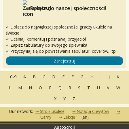
Dołącz do naszej społeczności!
✓ Dołącz do największej społeczności graczy ukulele na
świecie
✓ Oceniaj, komentuj i poznawaj przyjaciół
✓ Zapisz tabulatury do swojego śpiewnika
✓ Przyczyniaj się do powstawania tabulatur, coverów, itp.
Zarejestruj
0-9
A
B
C
D
E
F
G
H
I
J
K
L
M
N
O
P
Q
R
S
T
U
V
W
X
Y
Z
Our network:
Stroik ukulele
Notacja Chwytów
Gamy
Lekcje
(en)
AutoScroll
•
•
•
Często zadawane pytania
Kontakt
Warunki korzystania