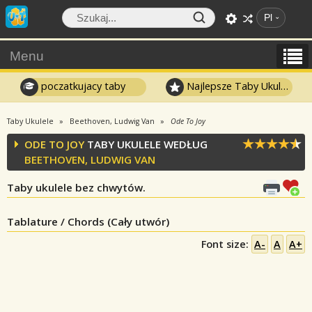
Pl
Menu
poczatkujacy taby
Najlepsze Taby Ukulele
Taby Ukulele
Beethoven, Ludwig Van
Ode To Joy
ODE TO JOY
TABY UKULELE WEDŁUG
BEETHOVEN, LUDWIG VAN
Taby ukulele bez chwytów.
Tablature / Chords (Cały utwór)
Font size:
A-
A
A+