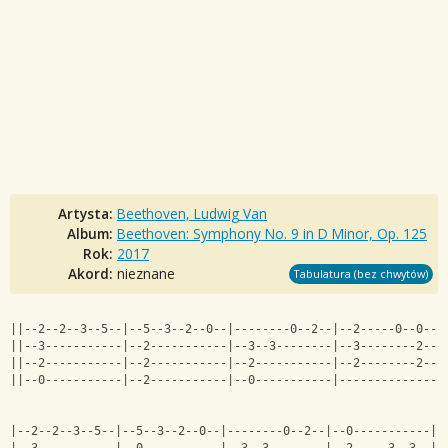
Artysta:
Beethoven, Ludwig Van
Album:
Beethoven: Symphony No. 9 in D Minor, Op. 125
Rok:
2017
Akord:
nieznane
Tabulatura (bez chwytów)
||--2--2--3--5--|--5--3--2--0--|--------0--2--|--2-----0--0--|
||--3-----------|--2-----------|--3--3--------|--3--------2--|
||--2-----------|--2-----------|--2-----------|--2--------2--|
||--0-----------|--2-----------|--0-----------|--------------|
|--2--2--3--5--|--5--3--2--0--|--------0--2--|--0-----------|