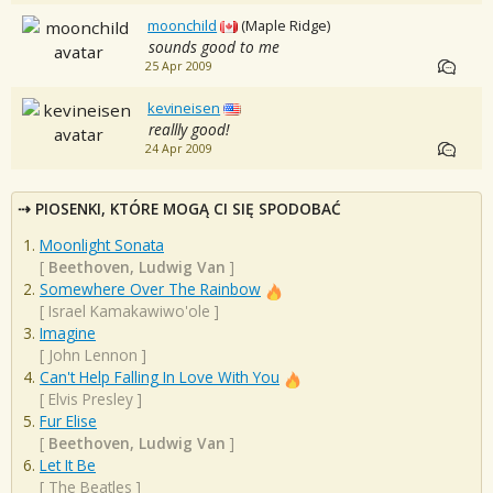
moonchild
(Maple Ridge)
sounds good to me
25 Apr 2009
kevineisen
reallly good!
24 Apr 2009
PIOSENKI, KTÓRE MOGĄ CI SIĘ SPODOBAĆ
Moonlight Sonata
[
Beethoven, Ludwig Van
]
Somewhere Over The Rainbow
[
Israel Kamakawiwo'ole
]
Imagine
[
John Lennon
]
Can't Help Falling In Love With You
[
Elvis Presley
]
Fur Elise
[
Beethoven, Ludwig Van
]
Let It Be
[
The Beatles
]