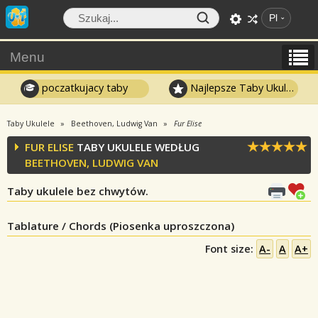
Pl
Menu
poczatkujacy taby
Najlepsze Taby Ukulele
Taby Ukulele
Beethoven, Ludwig Van
Fur Elise
FUR ELISE
TABY UKULELE WEDŁUG
BEETHOVEN, LUDWIG VAN
Taby ukulele bez chwytów.
Tablature / Chords (Piosenka uproszczona)
Font size:
A-
A
A+