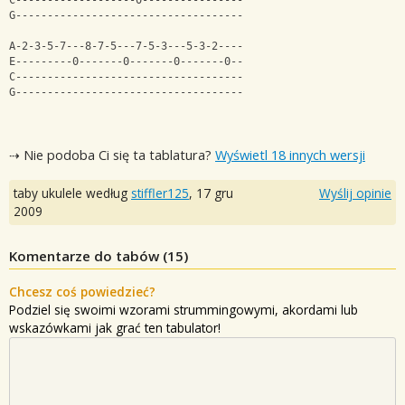
C-------------------0----------------
G------------------------------------
A-2-3-5-7---8-7-5---7-5-3---5-3-2----
E---------0-------0-------0-------0--
C------------------------------------
G------------------------------------
⇢ Nie podoba Ci się ta tablatura?
Wyświetl 18 innych wersji
taby ukulele według
stiffler125
,
17 gru
Wyślij opinie
2009
Komentarze do tabów (
15
)
Chcesz coś powiedzieć?
Podziel się swoimi wzorami strummingowymi, akordami lub
wskazówkami jak grać ten tabulator!