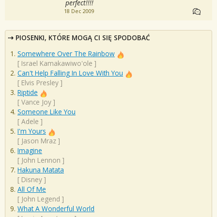
perfect!!!!
18 Dec 2009
PIOSENKI, KTÓRE MOGĄ CI SIĘ SPODOBAĆ
Somewhere Over The Rainbow
[
Israel Kamakawiwo'ole
]
Can't Help Falling In Love With You
[
Elvis Presley
]
Riptide
[
Vance Joy
]
Someone Like You
[
Adele
]
I'm Yours
[
Jason Mraz
]
Imagine
[
John Lennon
]
Hakuna Matata
[
Disney
]
All Of Me
[
John Legend
]
What A Wonderful World