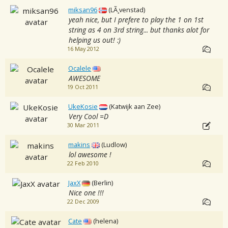
miksan96
(LÃ¸venstad)
yeah nice, but I prefere to play the 1 on 1st
string as 4 on 3rd string... but thanks alot for
helping us out! :)
16 May 2012
Ocalele
AWESOME
19 Oct 2011
UkeKosie
(Katwijk aan Zee)
Very Cool =D
30 Mar 2011
makins
(Ludlow)
lol awesome !
22 Feb 2010
JaxX
(Berlin)
Nice one !!!
22 Dec 2009
Cate
(helena)