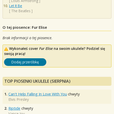
[
Louis Armstrong
]
Let It Be
[
The Beatles
]
O tej piosence: Fur Elise
Brak informacji o tej piosence.
Wykonałeś cover
Fur Elise
na swoim ukulele? Podziel się
swoją pracą!
Dodaj przeróbkę
TOP PIOSENKI UKULELE (SIERPNIA)
1.
Can't Help Falling In Love With You
chwyty
Elvis Presley
2.
Riptide
chwyty
Vance Joy