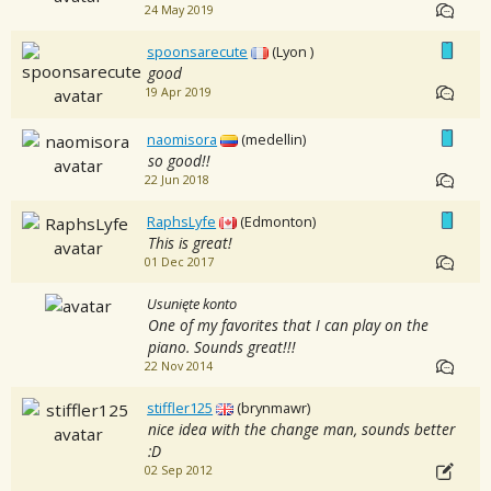
24 May 2019
spoonsarecute
(Lyon )
good
19 Apr 2019
naomisora
(medellin)
so good!!
22 Jun 2018
RaphsLyfe
(Edmonton)
This is great!
01 Dec 2017
Usunięte konto
One of my favorites that I can play on the
piano. Sounds great!!!
22 Nov 2014
stiffler125
(brynmawr)
nice idea with the change man, sounds better
:D
02 Sep 2012