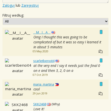
Zaloguj
lub
Zarejestruj
Filtruj według:
__M__I__A__
Omg I thought this was going to be
complicated af but it was so easy I learned it
in about 5 minutes
05 May 2020
scarletbenoit4
at the very end I say it needs just the final 0
on e and then 3, 2, 0 on a
07 Oct 2019
maria_martina
cool
29 Jun 2019
SKK2468
(Why)
Love it!