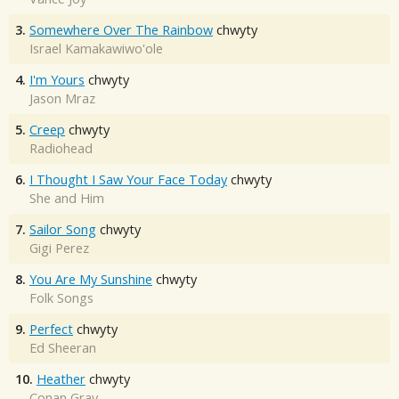
3.
Somewhere Over The Rainbow
chwyty
Israel Kamakawiwo'ole
4.
I'm Yours
chwyty
Jason Mraz
5.
Creep
chwyty
Radiohead
6.
I Thought I Saw Your Face Today
chwyty
She and Him
7.
Sailor Song
chwyty
Gigi Perez
8.
You Are My Sunshine
chwyty
Folk Songs
9.
Perfect
chwyty
Ed Sheeran
10.
Heather
chwyty
Conan Gray