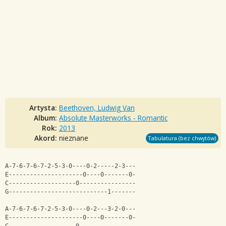
Artysta:
Beethoven, Ludwig Van
Album:
Absolute Masterworks - Romantic
Rok:
2013
Akord:
nieznane
Tabulatura (bez chwytów)
A-7-6-7-6-7-2-5-3-0----0-2-----2-3---
E---------------------0----0-------0-
C-------------------0----------------
G----------------------------1-------
A-7-6-7-6-7-2-5-3-0----0-2---3-2-0---
E---------------------0----0-------0-