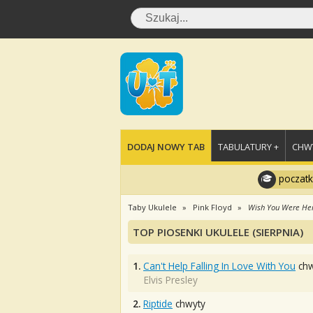
DODAJ NOWY TAB
TABULATURY +
CHWY
poczatk
Taby Ukulele
Pink Floyd
Wish You Were He
TOP PIOSENKI UKULELE (SIERPNIA)
1.
Can't Help Falling In Love With You
chw
Elvis Presley
2.
Riptide
chwyty