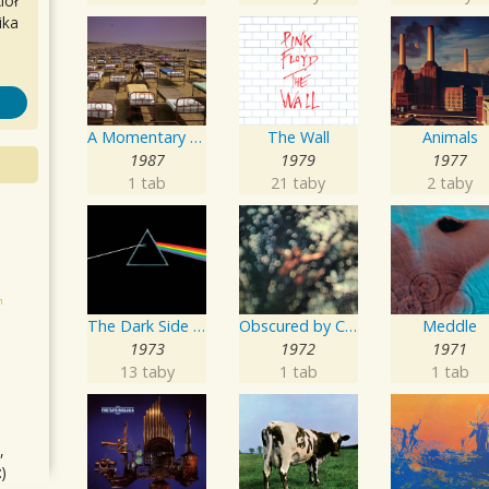
iół
ika
A Momentary Lapse of Reason
The Wall
Animals
1987
1979
1977
1 tab
21 taby
2 taby
The Dark Side of the Moon
Obscured by Clouds
Meddle
1973
1972
1971
13 taby
1 tab
1 tab
,
)