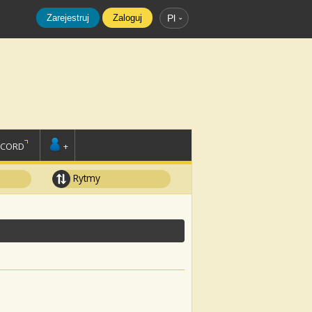
Zarejestruj
Zaloguj
Pl
SCORD
+
Rytmy