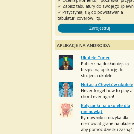
✓ Oceniaj, komentuj i poznawaj przyjac
✓ Zapisz tabulatury do swojego śpiewn
✓ Przyczyniaj się do powstawania
tabulatur, coverów, itp.
Zarejestruj
APLIKACJE NA ANDROIDA
Ukulele Tuner
Pobierz najdokładniejszą
bezpłatną aplikację do
strojenia ukulele.
Notacja Chwytów ukulele
Never forget how to play a
chord ever again!
Kołysanki na ukulele dla
niemowląt
Rymowanki i muzyka dla
niemowląt grane na ukulele
aby pomóc dziecku zasnąć :