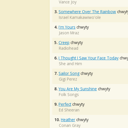
Vance Joy
3.
Somewhere Over The Rainbow
chwyt
Israel Kamakawiwo'ole
4.
I'm Yours
chwyty
Jason Mraz
5.
Creep
chwyty
Radiohead
6.
I Thought I Saw Your Face Today
chwy
She and Him
7.
Sailor Song
chwyty
Gigi Perez
8.
You Are My Sunshine
chwyty
Folk Songs
9.
Perfect
chwyty
Ed Sheeran
10.
Heather
chwyty
Conan Gray