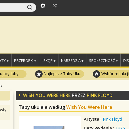
TY +
PRZERÓBKI +
LEKCJE +
NARZĘDZIA +
SPOŁECZNOŚĆ +
DI
ujacy taby
Najlepsze Taby Ukulele
Wybór redakcji
re
WISH YOU WERE HERE
PRZEZ
PINK FLOYD
Taby ukulele według
Wish You Were Here
yty
Artysta :
Pink Floyd
Daty wydania :
1975