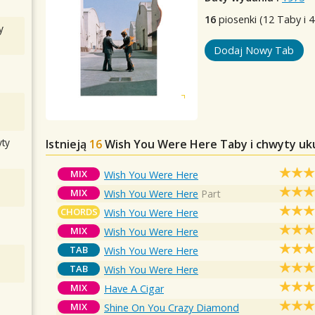
16
piosenki (12 Taby i 4
y
Dodaj Nowy Tab
ty
Istnieją
16
Wish You Were Here
Taby i chwyty uk
MIX
Wish You Were Here
MIX
Wish You Were Here
Part
CHORDS
Wish You Were Here
MIX
Wish You Were Here
TAB
Wish You Were Here
TAB
Wish You Were Here
MIX
Have A Cigar
MIX
Shine On You Crazy Diamond