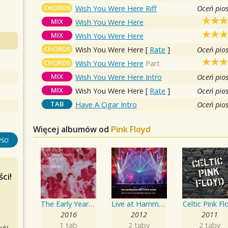
CHORDS
Wish You Were Here Riff
Oceń pio
MIX
Wish You Were Here
MIX
Wish You Were Here
CHORDS
Wish You Were Here
[
Rate
]
Oceń pio
CHORDS
Wish You Were Here
Part
MIX
Wish You Were Here Intro
Oceń pio
MIX
Wish You Were Here
[
Rate
]
Oceń pio
TAB
Have A Cigar Intro
Oceń pio
Więcej albumów od
Pink Floyd
ści
ci!
The Early Years, 1967-1972, Cre/ation
Live at Hammersmith Apollo 2011
Celtic Pink Fl
2016
2012
2011
1 tab
2 taby
2 taby