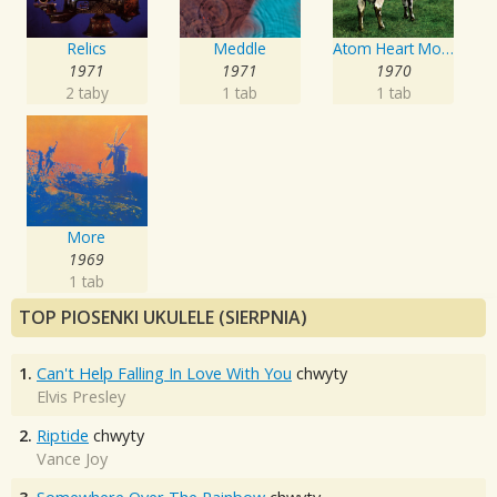
Relics
Meddle
Atom Heart Mother
1971
1971
1970
2 taby
1 tab
1 tab
More
1969
1 tab
TOP PIOSENKI UKULELE (SIERPNIA)
1.
Can't Help Falling In Love With You
chwyty
Elvis Presley
2.
Riptide
chwyty
Vance Joy