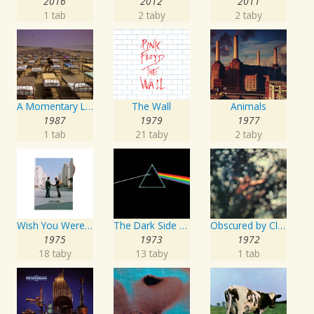
2016
2012
2011
1 tab
2 taby
2 taby
A Momentary Lapse of Reason
The Wall
Animals
1987
1979
1977
1 tab
21 taby
2 taby
Wish You Were Here
The Dark Side of the Moon
Obscured by Clouds
1975
1973
1972
18 taby
13 taby
1 tab