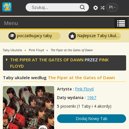
Pl
Menu
poczatkujacy taby
Najlepsze Taby Ukulele
Taby Ukulele
Pink Floyd
The Piper at the Gates of Dawn
THE PIPER AT THE GATES OF DAWN
PRZEZ
PINK
FLOYD
Taby ukulele według
The Piper at the Gates of Dawn
Artysta :
Pink Floyd
Daty wydania :
1967
5
piosenki (1 Taby i 4 akordy)
Dodaj Nowy Tab