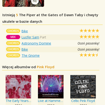
Istnieją
5
The Piper at the Gates of Dawn
Taby i chwyty
ukulele w bazie danych
CHORDS
Bike
MIX
Lucifer Sam
Part
CHORDS
Astronomy Domine
Oceń piosenkę!
CHORDS
Bike
Oceń piosenkę!
CHORDS
The Gnome
Więcej albumów od
Pink Floyd
The Early Years, 1967-1972, Cre/ation
Live at Hammersmith Apollo 2011
Celtic Pink Floyd