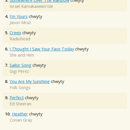
3.
Somewhere Over The Rainbow
chwyty
Israel Kamakawiwo'ole
4.
I'm Yours
chwyty
Jason Mraz
5.
Creep
chwyty
Radiohead
6.
I Thought I Saw Your Face Today
chwyty
She and Him
7.
Sailor Song
chwyty
Gigi Perez
8.
You Are My Sunshine
chwyty
Folk Songs
9.
Perfect
chwyty
Ed Sheeran
10.
Heather
chwyty
Conan Gray